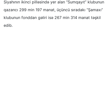
Siyahının ikinci pilləsində yer alan “Sumqayıt” klubunun
qazancı 299 min 197 manat, üçüncü sıradakı “Şamaxı”
klubunun fonddan gəliri isə 267 min 314 manat təşkil
edib.