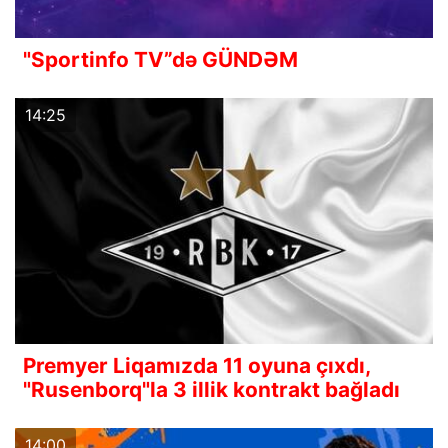
"Sportinfo TV”də GÜNDƏM
14:25
Premyer Liqamızda 11 oyuna çıxdı,
"Rusenborq"la 3 illik kontrakt bağladı
14:00