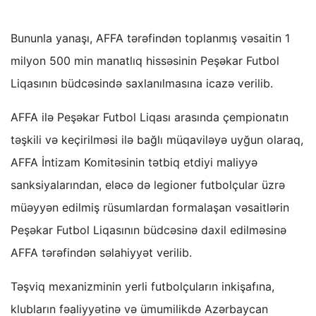
Bununla yanaşı, AFFA tərəfindən toplanmış vəsaitin 1
milyon 500 min manatlıq hissəsinin Peşəkar Futbol
Liqasının büdcəsində saxlanılmasına icazə verilib.
AFFA ilə Peşəkar Futbol Liqası arasında çempionatın
təşkili və keçirilməsi ilə bağlı müqaviləyə uyğun olaraq,
AFFA İntizam Komitəsinin tətbiq etdiyi maliyyə
sanksiyalarından, eləcə də legioner futbolçular üzrə
müəyyən edilmiş rüsumlardan formalaşan vəsaitlərin
Peşəkar Futbol Liqasının büdcəsinə daxil edilməsinə
AFFA tərəfindən səlahiyyət verilib.
Təşviq mexanizminin yerli futbolçuların inkişafına,
klubların fəaliyyətinə və ümumilikdə Azərbaycan