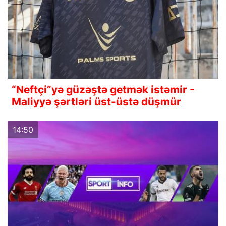
“Neftçi”yə güzəştə getmək istəmir -
Maliyyə şərtləri üst-üstə düşmür
14:50