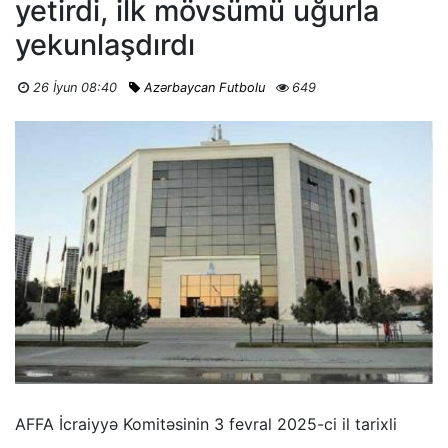
yetirdi, ilk mövsümü uğurla
yekunlaşdırdı
26 İyun 08:40
Azərbaycan Futbolu
649
AFFA İcraiyyə Komitəsinin 3 fevral 2025-ci il tarixli