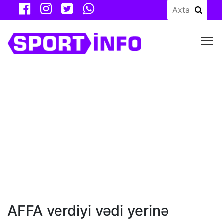
M
AFFA verdiyi vədi yerinə