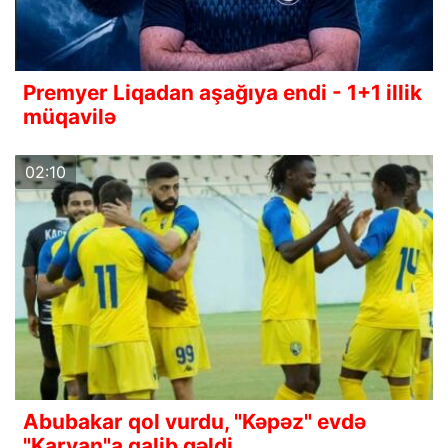
Premyer Liqadan aşağıya endi - 1+1 illik
müqavilə
02:10
Abubakar qol vurdu, "Kəpəz" evdə
"Karvan"a qalib gəldi