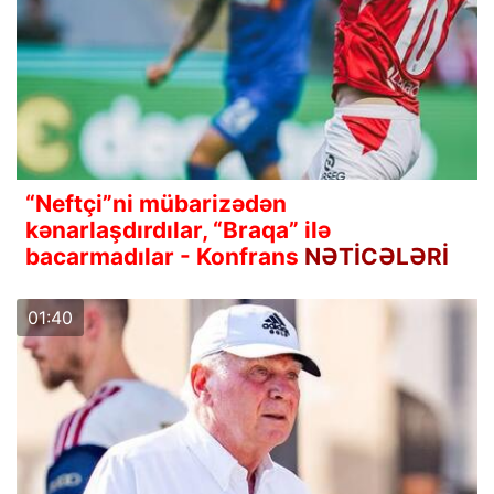
“Neftçi”ni mübarizədən
kənarlaşdırdılar, “Braqa” ilə
bacarmadılar - Konfrans
NƏTİCƏLƏRİ
01:40