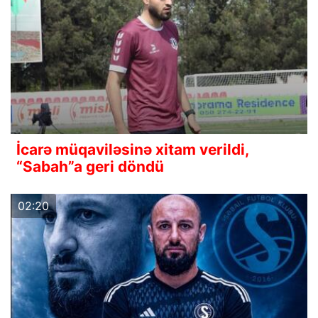
İcarə müqaviləsinə xitam verildi,
“Sabah”a geri döndü
02:20