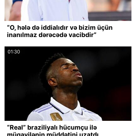
“O, hələ də iddialıdır və bizim üçün
inanılmaz dərəcədə vacibdir”
01:30
“Real” braziliyalı hücumçu ilə
müqavilənin müddətini uzatdı