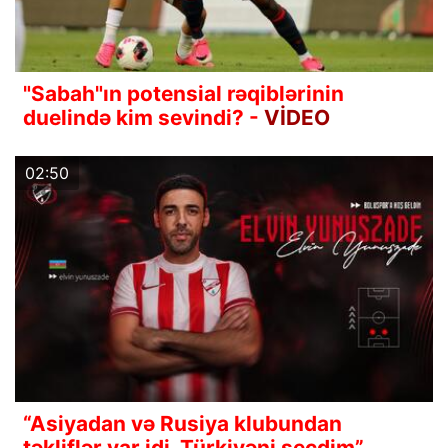
"Sabah"ın potensial rəqiblərinin
duelində kim sevindi? -
VİDEO
02:50
“Asiyadan və Rusiya klubundan
təkliflər var idi, Türkiyəni seçdim”