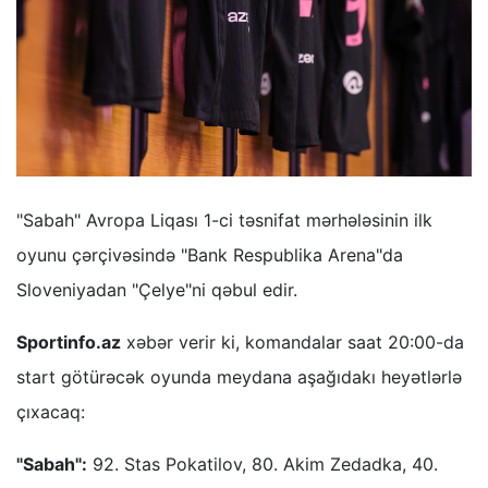
"Sabah" Avropa Liqası 1-ci təsnifat mərhələsinin ilk
oyunu çərçivəsində "Bank Respublika Arena"da
Sloveniyadan "Çelye"ni qəbul edir.
Sportinfo.az
xəbər verir ki, komandalar saat 20:00-da
start götürəcək oyunda meydana aşağıdakı heyətlərlə
çıxacaq:
"Sabah":
92. Stas Pokatilov, 80. Akim Zedadka, 40.