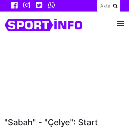
M
"Sabah" - "Çelye": Start