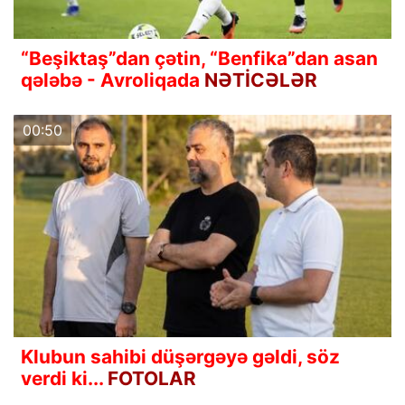
“Beşiktaş”dan çətin, “Benfika”dan asan
qələbə - Avroliqada
NƏTİCƏLƏR
00:50
Klubun sahibi düşərgəyə gəldi, söz
verdi ki...
FOTOLAR