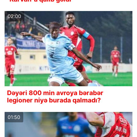
02:00
Dəyəri 800 min avroya bərabər
legioner niyə burada qalmadı?
01:50