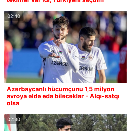
02:40
Azərbaycanlı hücumçunu 1,5 milyon
avroya əldə edə biləcəklər - Alqı-satqı
olsa
02:30