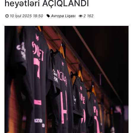
heyətləri AÇIQLANDI
10 İyul 2025 18:50
Avropa Liqası
2 162