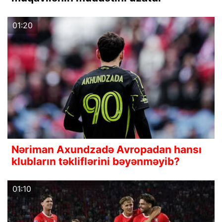
01:20
Nəriman Axundzadə Avropadan hansı
klubların təkliflərini bəyənməyib?
01:10