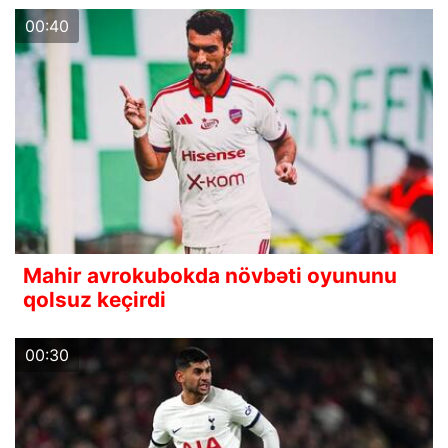
00:40
Mahir avrokubokda növbəti oyununu
qolsuz keçirdi
00:30