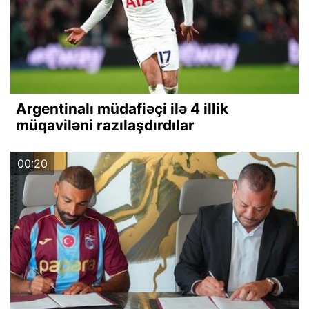
Argentinalı müdafiəçi ilə 4 illik
müqaviləni razılaşdırdılar
00:20