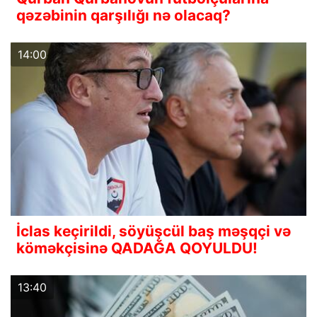
qəzəbinin qarşılığı nə olacaq?
14:00
İclas keçirildi, söyüşcül baş məşqçi və
köməkçisinə QADAĞA QOYULDU!
13:40