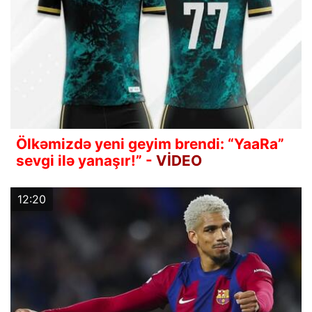
Ölkəmizdə yeni geyim brendi: “YaaRa”
sevgi ilə yanaşır!” -
VİDEO
12:20