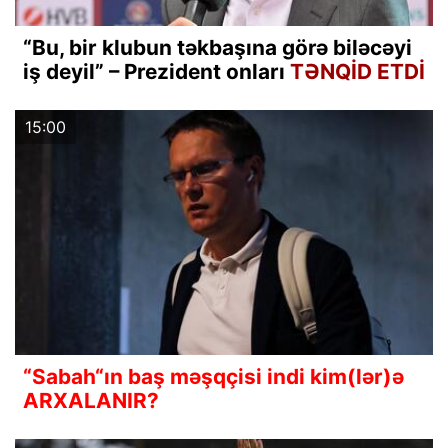
“Bu, bir klubun təkbaşına görə biləcəyi
iş deyil” – Prezident onları
TƏNQİD ETDİ
15:00
“Sabah“ın baş məşqçisi indi kim(lər)ə
ARXALANIR?