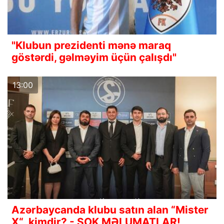
"Klubun prezidenti mənə maraq
göstərdi, gəlməyim üçün çalışdı"
13:00
Azərbaycanda klubu satın alan “Mister
X“ kimdir? - ŞOK MƏLUMATLAR!