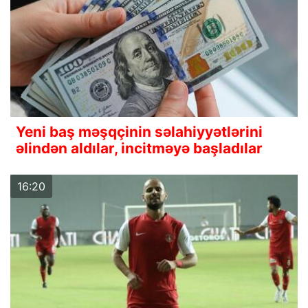
Yeni baş məşqçinin səlahiyyətlərini
əlindən aldılar, incitməyə başladılar
16:20