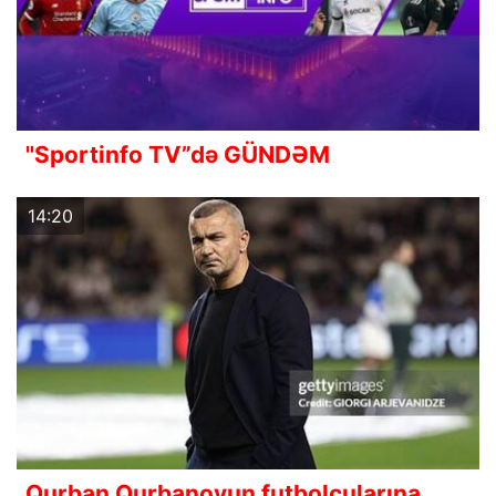
"Sportinfo TV”də GÜNDƏM
14:20
Qurban Qurbanovun futbolçularına