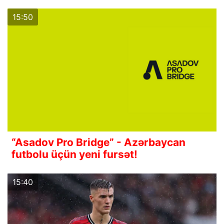
15:50
“Asadov Pro Bridge” - Azərbaycan
futbolu üçün yeni fursət!
15:40