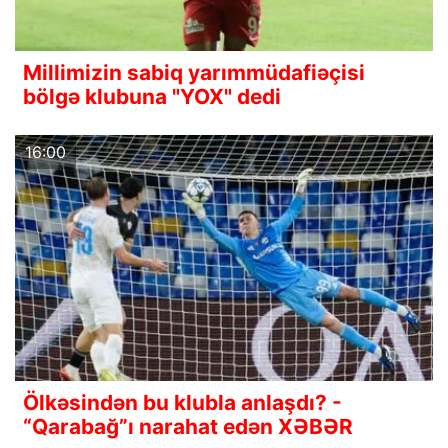
Millimizin sabiq yarımmüdafiəçisi
bölgə klubuna "YOX" dedi
16:00
Ölkəsindən bu klubla anlaşdı? -
“Qarabağ”ı narahat edən XƏBƏR