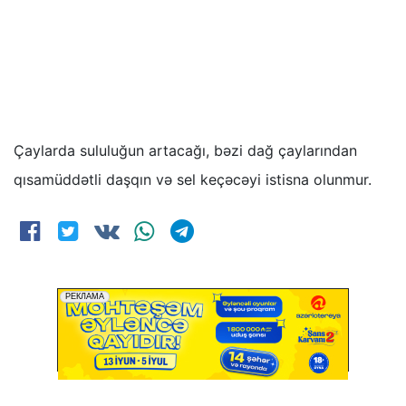
Çaylarda sululuğun artacağı, bəzi dağ çaylarından
qısamüddətli daşqın və sel keçəcəyi istisna olunmur.