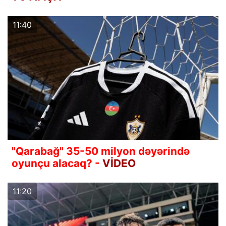
11:40
"Qarabağ" 35-50 milyon dəyərində
oyunçu alacaq? -
VİDEO
11:20