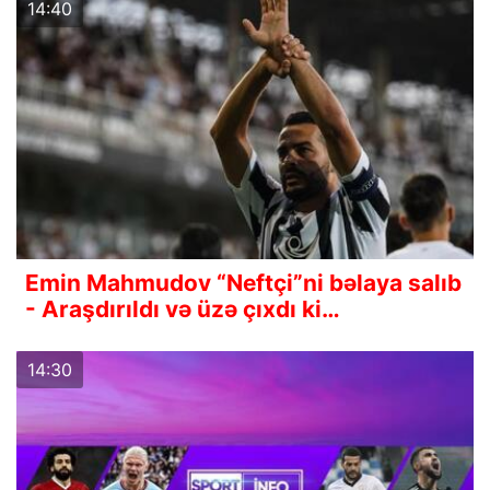
14:40
Emin Mahmudov “Neftçi”ni bəlaya salıb
- Araşdırıldı və üzə çıxdı ki…
14:30