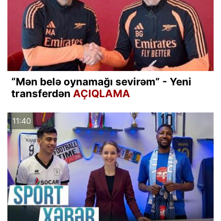
“Mən belə oynamağı sevirəm” - Yeni
transferdən
AÇIQLAMA
11:40