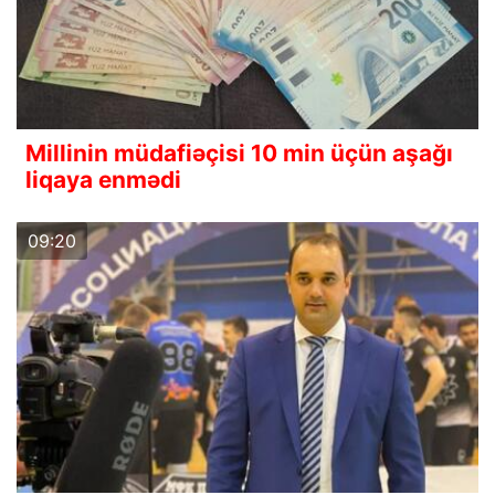
Millinin müdafiəçisi 10 min üçün aşağı
liqaya enmədi
09:20