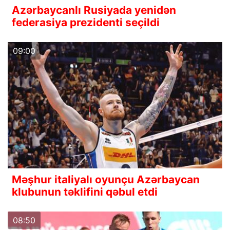
Azərbaycanlı Rusiyada yenidən
federasiya prezidenti seçildi
09:00
Məşhur italiyalı oyunçu Azərbaycan
klubunun təklifini qəbul etdi
08:50