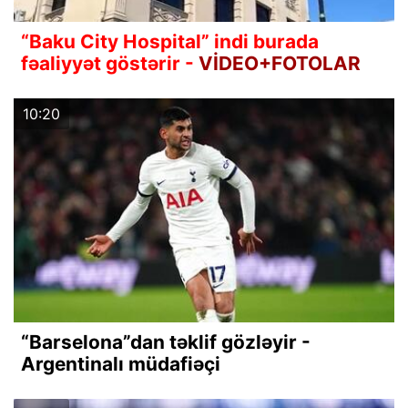
“Baku City Hospital” indi burada
fəaliyyət göstərir -
VİDEO+FOTOLAR
10:20
“Barselona”dan təklif gözləyir -
Argentinalı müdafiəçi