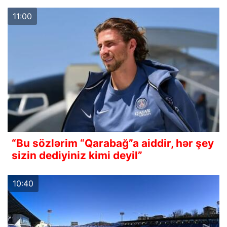
11:00
“Bu sözlərim “Qarabağ”a aiddir, hər şey
sizin dediyiniz kimi deyil”
10:40