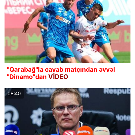
"Qarabağ"la cavab matçından əvvəl
"Dinamo"dan
VİDEO
08:40