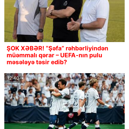
ŞOK XƏBƏR! “Şəfa” rəhbərliyindən
müəmmalı qərar – UEFA-nın pulu
məsələyə təsir edib?
12:40