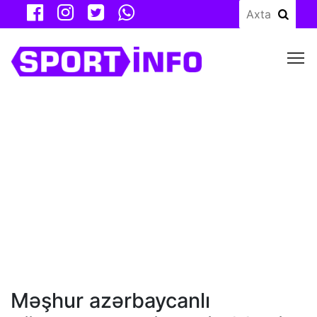
M
Məşhur azərbaycanlı