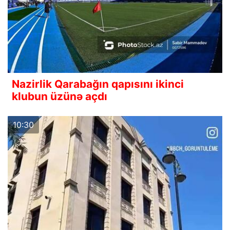
Nazirlik Qarabağın qapısını ikinci
klubun üzünə açdı
10:30