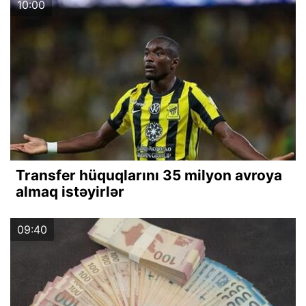
10:00
Transfer hüquqlarını 35 milyon avroya
almaq istəyirlər
09:40