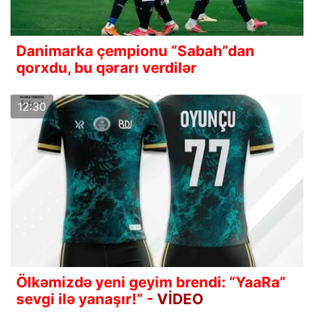
Danimarka çempionu “Sabah”dan
qorxdu, bu qərarı verdilər
12:30
Ölkəmizdə yeni geyim brendi: “YaaRa”
sevgi ilə yanaşır!” -
VİDEO