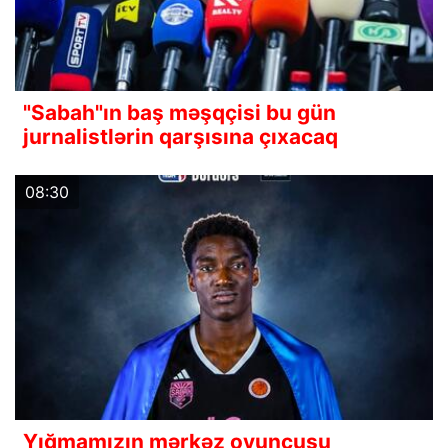
"Sabah"ın baş məşqçisi bu gün
jurnalistlərin qarşısına çıxacaq
08:30
Yığmamızın mərkəz oyunçusu