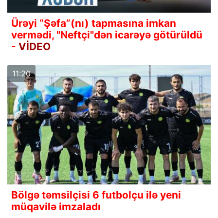
Ürəyi “Şəfa”(nı) tapmasına imkan
vermədi, "Neftçi"dən icarəyə götürüldü
-
VİDEO
11:20
Bölgə təmsilçisi 6 futbolçu ilə yeni
müqavilə imzaladı