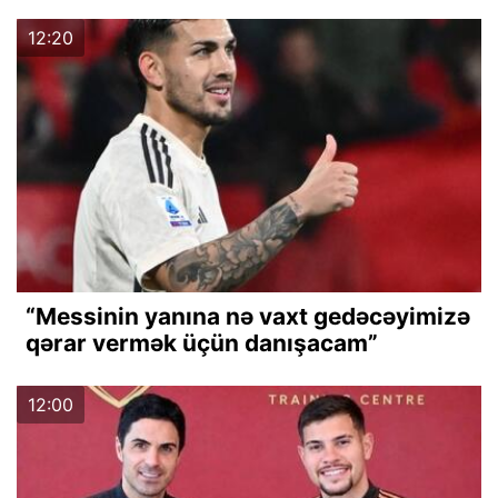
12:20
“Messinin yanına nə vaxt gedəcəyimizə
qərar vermək üçün danışacam”
12:00