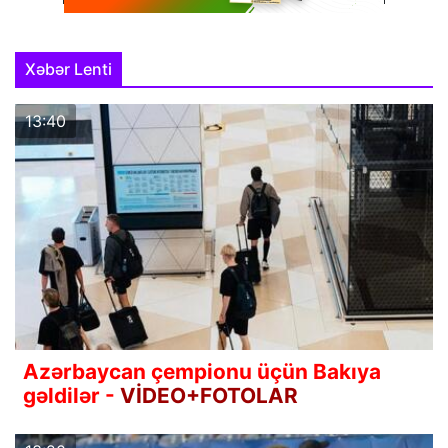
Xəbər Lenti
13:40
Azərbaycan çempionu üçün Bakıya
gəldilər -
VİDEO+FOTOLAR