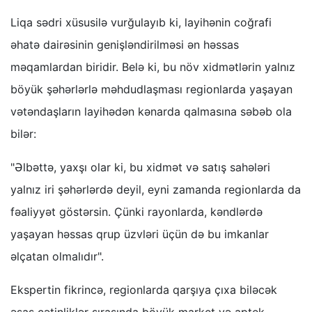
Liqa sədri xüsusilə vurğulayıb ki, layihənin coğrafi
əhatə dairəsinin genişləndirilməsi ən həssas
məqamlardan biridir. Belə ki, bu növ xidmətlərin yalnız
böyük şəhərlərlə məhdudlaşması regionlarda yaşayan
vətəndaşların layihədən kənarda qalmasına səbəb ola
bilər:
"Əlbəttə, yaxşı olar ki, bu xidmət və satış sahələri
yalnız iri şəhərlərdə deyil, eyni zamanda regionlarda da
fəaliyyət göstərsin. Çünki rayonlarda, kəndlərdə
yaşayan həssas qrup üzvləri üçün də bu imkanlar
əlçatan olmalıdır".
Ekspertin fikrincə, regionlarda qarşıya çıxa biləcək
əsas çətinliklər sırasında böyük market və aptek