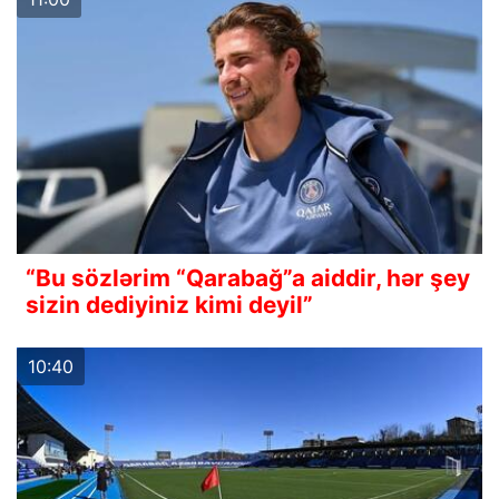
“Bu sözlərim “Qarabağ”a aiddir, hər şey
sizin dediyiniz kimi deyil”
10:40