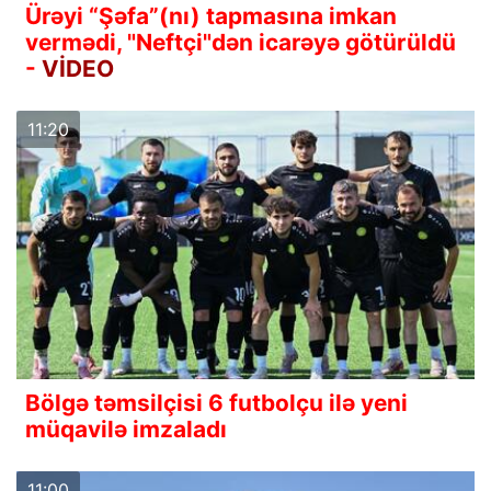
Ürəyi “Şəfa”(nı) tapmasına imkan
vermədi, "Neftçi"dən icarəyə götürüldü
-
VİDEO
11:20
Bölgə təmsilçisi 6 futbolçu ilə yeni
müqavilə imzaladı
11:00