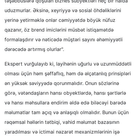
təşəbbüslərə qoşulan biznes subyektləri heç bir halda
uduzmurlar. Əksinə, xeyriyyə və sosial öhdəliklərini
yerinə yetirməklə onlar cəmiyyətdə böyük nüfuz
qazanır, öz brend imiclərini müsbət istiqamətdə
formalaşdırır və nəticədə müştəri sayını əhəmiyyətli
dərəcədə artırmış olurlar".
Ekspert vurğulayıb ki, layihənin uğurlu və uzunmüddətli
olması üçün həm şəffaflıq, həm də əlçatanlıq prinsipləri
ən yüksək səviyyədə qorunmalıdır. Onun sözlərinə
görə, vətəndaşların hansı obyektlərdə, hansı şərtlərlə
və hansı məhsullara endirim əldə edə biləcəyi barədə
məlumatlar tam açıq və anlaşıqlı olmalıdır. Bunun üçün
rəqəmsal həllərin tətbiqi, vahid məlumat bazasının
yaradılması və ictimai nəzarət mexanizmlərinin işə