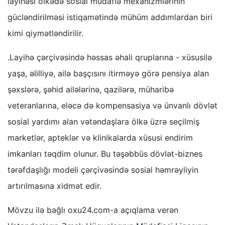
layihəsi ölkədə sosial müdafiə mexanizmlərinin
gücləndirilməsi istiqamətində mühüm addımlardan biri
kimi qiymətləndirilir.
.Layihə çərçivəsində həssas əhali qruplarına - xüsusilə
yaşa, əlilliyə, ailə başçısını itirməyə görə pensiya alan
şəxslərə, şəhid ailələrinə, qazilərə, müharibə
veteranlarına, eləcə də kompensasiya və ünvanlı dövlət
sosial yardımı alan vətəndaşlara ölkə üzrə seçilmiş
marketlər, apteklər və klinikalarda xüsusi endirim
imkanları təqdim olunur. Bu təşəbbüs dövlət-biznes
tərəfdaşlığı modeli çərçivəsində sosial həmrəyliyin
artırılmasına xidmət edir.
Mövzu ilə bağlı oxu24.com-a açıqlama verən