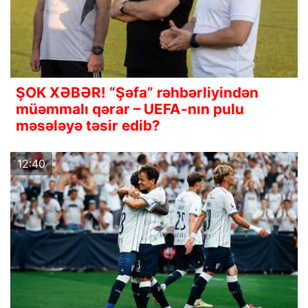
ŞOK XƏBƏR! “Şəfa” rəhbərliyindən
müəmmalı qərar – UEFA-nın pulu
məsələyə təsir edib?
12:40