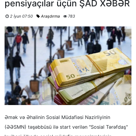
pensiyaçılar üçün ŞAD XƏBƏR
2 İyun 07:50
Araşdırma
783
Əmək və Əhalinin Sosial Müdafiəsi Nazirliyinin
(ƏƏSMN) təşəbbüsü ilə start verilən "Sosial Tərəfdaş"