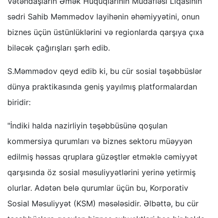
Vətəndaşların Əmək Hüquqlarının Müdafiəsi Liqasının
sədri Sahib Məmmədov layihənin əhəmiyyətini, onun
biznes üçün üstünlüklərini və regionlarda qarşıya çıxa
biləcək çağırışları şərh edib.
S.Məmmədov qeyd edib ki, bu cür sosial təşəbbüslər
dünya praktikasında geniş yayılmış platformalardan
biridir:
"İndiki halda nazirliyin təşəbbüsünə qoşulan
kommersiya qurumları və biznes sektoru müəyyən
edilmiş həssas qruplara güzəştlər etməklə cəmiyyət
qarşısında öz sosial məsuliyyətlərini yerinə yetirmiş
olurlar. Adətən belə qurumlar üçün bu, Korporativ
Sosial Məsuliyyət (KSM) məsələsidir. Əlbəttə, bu cür