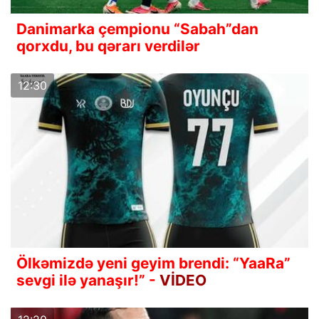
Danimarka çempionu “Sabah”dan
qorxdu, bu qərarı verdilər
12:30
Ölkəmizdə yeni geyim brendi: “YaaRa”
sevgi ilə yanaşır!” -
VİDEO