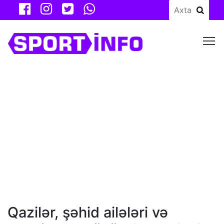
M
Qazilər, şəhid ailələri və