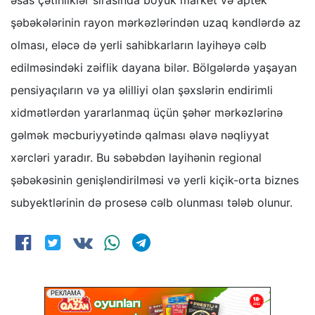
şəbəkələrinin rayon mərkəzlərindən uzaq kəndlərdə az
olması, eləcə də yerli sahibkarların layihəyə cəlb
edilməsindəki zəiflik dayana bilər. Bölgələrdə yaşayan
pensiyaçıların və ya əlilliyi olan şəxslərin endirimli
xidmətlərdən yararlanmaq üçün şəhər mərkəzlərinə
gəlmək məcburiyyətində qalması əlavə nəqliyyat
xərcləri yaradır. Bu səbəbdən layihənin regional
şəbəkəsinin genişləndirilməsi və yerli kiçik-orta biznes
subyektlərinin də prosesə cəlb olunması tələb olunur.