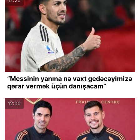
12:20
“Messinin yanına nə vaxt gedəcəyimizə
qərar vermək üçün danışacam”
12:00