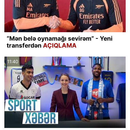
“Mən belə oynamağı sevirəm” - Yeni
transferdən
AÇIQLAMA
11:40