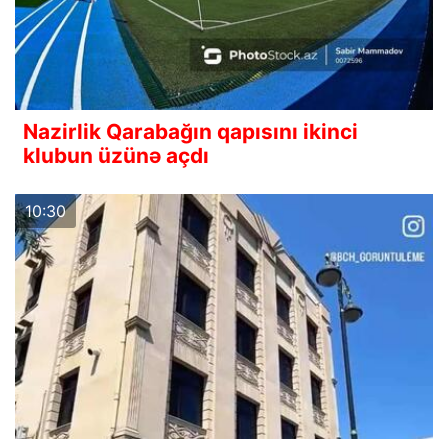
Nazirlik Qarabağın qapısını ikinci
klubun üzünə açdı
10:30