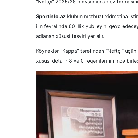
"Neftçi" 2025/26 mövsümünün ev formasını
Sportinfo.az
klubun mətbuat xidmətinə istin
ilin fevralında 80 illik yubileyini qeyd edəcə
adlanan xüsusi təsviri yer alır.
Köynəklər “Kappa” tərəfindən “Neftçi” üçün 
xüsusi detal - 8 və 0 rəqəmlərinin incə birlə