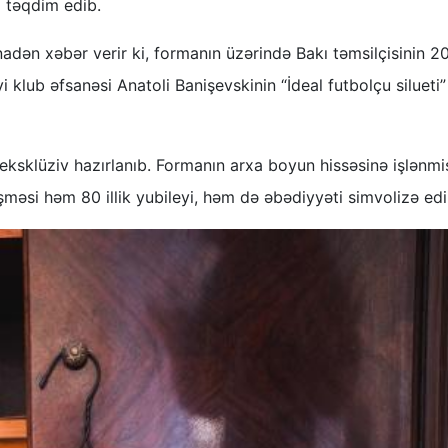
 təqdim edib.
adən xəbər verir ki, formanın üzərində Bakı təmsilçisinin 2
yi klub əfsanəsi Anatoli Banişevskinin “İdeal futbolçu silueti”
eksklüziv hazırlanıb. Formanın arxa boyun hissəsinə işlənmi
şməsi həm 80 illik yubileyi, həm də əbədiyyəti simvolizə edi