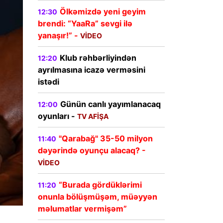
Ölkəmizdə yeni geyim
12:30
brendi: “YaaRa” sevgi ilə
yanaşır!” -
VİDEO
Klub rəhbərliyindən
12:20
ayrılmasına icazə verməsini
istədi
Günün canlı yayımlanacaq
12:00
oyunları -
TV AFİŞA
"Qarabağ" 35-50 milyon
11:40
dəyərində oyunçu alacaq? -
VİDEO
“Burada gördüklərimi
11:20
onunla bölüşmüşəm, müəyyən
məlumatlar vermişəm”