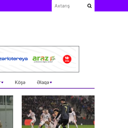
r
Köşə
Əlaqə