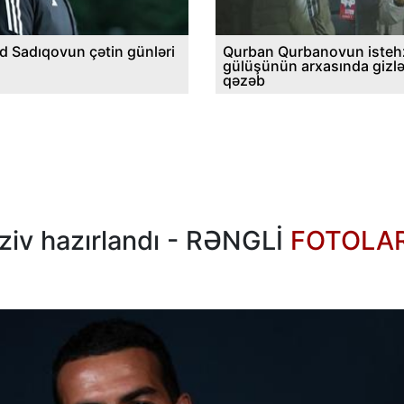
d Sadıqovun çətin günləri
Qurban Qurbanovun istehz
gülüşünün arxasında gizl
qəzəb
üziv hazırlandı - RƏNGLİ
FOTOLA