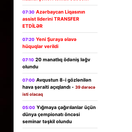
Azərbaycan Liqasının
07:30
assist liderini TRANSFER
ETDİLƏR
Yeni Şuraya əlavə
07:20
hüquqlar verildi
20 manatlıq ödəniş ləğv
07:10
olundu
Avqustun 8-i gözlənilən
07:00
hava şəraiti açıqlandı -
39 dərəcə
isti olacaq
Yığmaya çağırılanlar üçün
05:00
dünya çempionatı öncəsi
seminar təşkil olundu