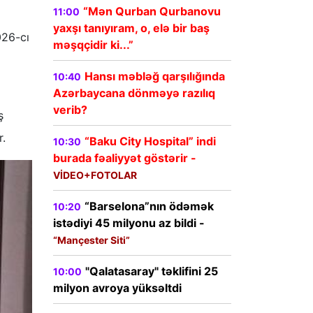
“Mən Qurban Qurbanovu
11:00
yaxşı tanıyıram, o, elə bir baş
026-cı
məşqçidir ki...”
Hansı məbləğ qarşılığında
10:40
Azərbaycana dönməyə razılıq
verib?
ş
r.
“Baku City Hospital” indi
10:30
burada fəaliyyət göstərir -
VİDEO+FOTOLAR
“Barselona”nın ödəmək
10:20
istədiyi 45 milyonu az bildi -
“Mançester Siti”
"Qalatasaray" təklifini 25
10:00
milyon avroya yüksəltdi