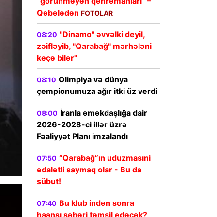
“görünməyən qəhrəmanları” –
Qəbələdən
FOTOLAR
"Dinamo" əvvəlki deyil,
08:20
zəifləyib, "Qarabağ" mərhələni
keçə bilər"
Olimpiya və dünya
08:10
çempionumuza ağır itki üz verdi
İranla əməkdaşlığa dair
08:00
2026-2028-ci illər üzrə
Fəaliyyət Planı imzalandı
“Qarabağ”ın uduzmasıni
07:50
ədalətli saymaq olar - Bu da
sübut!
Bu klub indən sonra
07:40
haansı şəhəri təmsil edəcək?