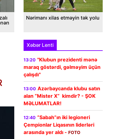
alı
Nərimanı xilas etməyin tək yolu
ənən
Xəbər Lenti
"Klubun prezidenti mənə
13:20
maraq göstərdi, gəlməyim üçün
çalışdı"
R
Azərbaycanda klubu satın
13:00
alan “Mister X“ kimdir? - ŞOK
MƏLUMATLAR!
“Sabah”ın iki legioneri
12:40
Çempionlar Liqasının liderləri
arasında yer aldı -
FOTO