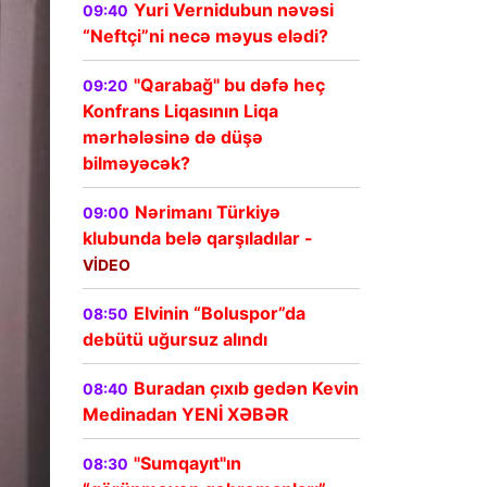
Yuri Vernidubun nəvəsi
09:40
“Neftçi”ni necə məyus elədi?
"Qarabağ" bu dəfə heç
09:20
Konfrans Liqasının Liqa
mərhələsinə də düşə
bilməyəcək?
Nərimanı Türkiyə
09:00
klubunda belə qarşıladılar -
VİDEO
Elvinin “Boluspor”da
08:50
debütü uğursuz alındı
Buradan çıxıb gedən Kevin
08:40
Medinadan YENİ XƏBƏR
"Sumqayıt"ın
08:30