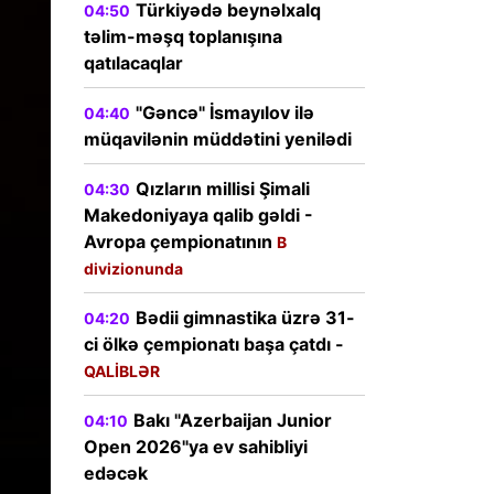
Türkiyədə beynəlxalq
04:50
təlim-məşq toplanışına
qatılacaqlar
"Gəncə" İsmayılov ilə
04:40
müqavilənin müddətini yenilədi
Qızların millisi Şimali
04:30
Makedoniyaya qalib gəldi -
Avropa çempionatının
B
divizionunda
Bədii gimnastika üzrə 31-
04:20
ci ölkə çempionatı başa çatdı -
QALİBLƏR
Bakı "Azerbaijan Junior
04:10
Open 2026"ya ev sahibliyi
edəcək