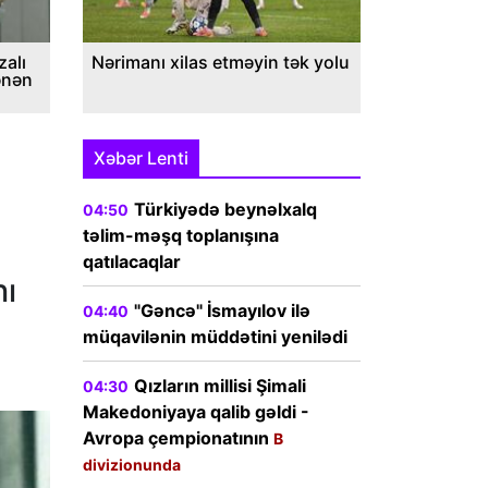
alı
Nərimanı xilas etməyin tək yolu
ənən
Xəbər Lenti
Türkiyədə beynəlxalq
04:50
təlim-məşq toplanışına
qatılacaqlar
nı
"Gəncə" İsmayılov ilə
04:40
müqavilənin müddətini yenilədi
Qızların millisi Şimali
04:30
Makedoniyaya qalib gəldi -
Avropa çempionatının
B
divizionunda