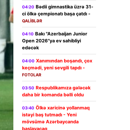
Bədii gimnastika üzrə 31-
04:20
ci ölkə çempionatı başa çatdı -
QALİBLƏR
Bakı "Azerbaijan Junior
04:10
Open 2026"ya ev sahibliyi
edəcək
Xanımından boşandı, çox
04:00
keçmədi, yeni sevgili tapdı -
FOTOLAR
Respublikamıza gələcək
03:50
daha bir komanda bəlli oldu
Ölkə xaricinə yollanmaq
03:40
istəyi baş tutmadı - Yeni
mövsümə Azərbaycanda
başlayacaq