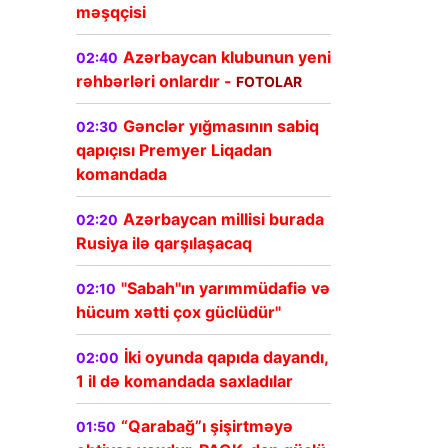
məşqçisi
Azərbaycan klubunun yeni
02:40
rəhbərləri onlardır -
FOTOLAR
Gənclər yığmasının sabiq
02:30
qapıçısı Premyer Liqadan
komandada
Azərbaycan millisi burada
02:20
Rusiya ilə qarşılaşacaq
"Sabah"ın yarımmüdafiə və
02:10
hücum xətti çox güclüdür"
İki oyunda qapıda dayandı,
02:00
1 il də komandada saxladılar
“Qarabağ”ı şişirtməyə
01:50