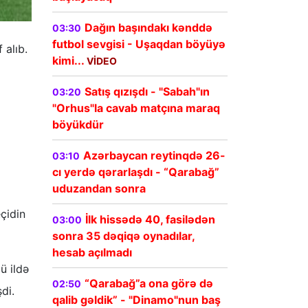
Dağın başındakı kənddə
03:30
futbol sevgisi - Uşaqdan böyüyə
 alıb.
kimi...
VİDEO
Satış qızışdı - "Sabah"ın
03:20
"Orhus"la cavab matçına maraq
böyükdür
Azərbaycan reytinqdə 26-
03:10
cı yerdə qərarlaşdı - “Qarabağ”
uduzandan sonra
çidin
İlk hissədə 40, fasilədən
03:00
sonra 35 dəqiqə oynadılar,
hesab açılmadı
ü ildə
“Qarabağ”a ona görə də
02:50
di.
qalib gəldik” - "Dinamo"nun baş