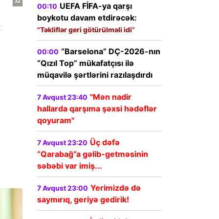
UEFA FİFA-ya qarşı
00:10
boykotu davam etdirəcək:
"Təkliflər geri götürülməli idi”
“Barselona” DÇ-2026-nın
00:00
“Qızıl Top” mükafatçısı ilə
müqavilə şərtlərini razılaşdırdı
"Mən nadir
7 Avqust 23:40
hallarda qarşıma şəxsi hədəflər
qoyuram"
Üç dəfə
7 Avqust 23:20
“Qarabağ”a gəlib-getməsinin
səbəbi var imiş...
Yerimizdə də
7 Avqust 23:00
saymırıq, geriyə gedirik!