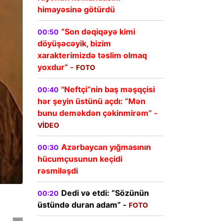
himayəsinə götürdü
“Son dəqiqəyə kimi
00:50
döyüşəcəyik, bizim
xarakterimizdə təslim olmaq
yoxdur” -
FOTO
"Neftçi”nin baş məşqçisi
00:40
hər şeyin üstünü açdı: “Mən
bunu deməkdən çəkinmirəm” -
VİDEO
Azərbaycan yığmasının
00:30
hücumçusunun keçidi
rəsmiləşdi
Dedi və etdi: “Sözünün
00:20
üstündə duran adam” -
FOTO