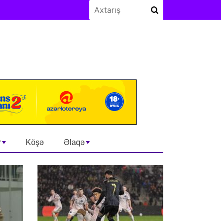
r
Köşə
Əlaqə