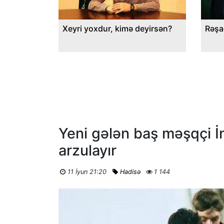
Xeyri yoxdur, kimə deyirsən?
Rəşa
Yeni gələn baş məşqçi İn
arzulayır
11 İyun 21:20
Hadisə
1 144