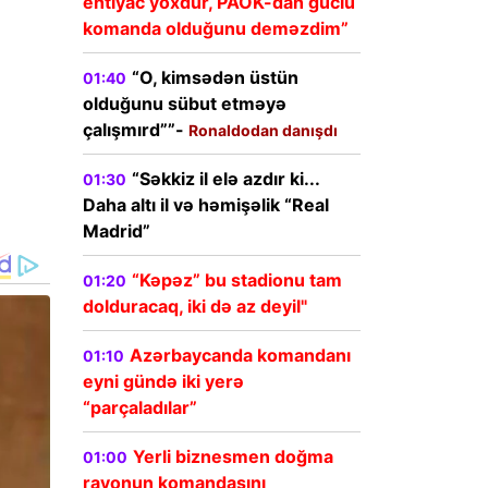
ehtiyac yoxdur, PAOK-dan güclü
komanda olduğunu deməzdim”
“O, kimsədən üstün
01:40
olduğunu sübut etməyə
çalışmırd””-
Ronaldodan danışdı
“Səkkiz il elə azdır ki...
01:30
Daha altı il və həmişəlik “Real
Madrid”
“Kəpəz” bu stadionu tam
01:20
dolduracaq, iki də az deyil"
Azərbaycanda komandanı
01:10
eyni gündə iki yerə
“parçaladılar”
Yerli biznesmen doğma
01:00
rayonun komandasını