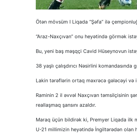
Ötən mövsüm I Liqada “Şəfa” ilə çempionluğ
“Araz-Naxçıvan” onu heyətində görmək istəy
Bu, yeni baş məşqçi Cavid Hüseynovun istəy
38 yaşlı çalışdırıcı Nəsirlini komandasında
Lakin tərəflərin ortaq məxrəcə gələcəyi və iz
Raminin 2 il əvvəl Naxçıvan təmsilçisinin ş
reallaşmaq şansını azaldır.
Maraq üçün bildirək ki, Premyer Liqada ilk 
U-21 millimizin heyətində İngiltərədən olan