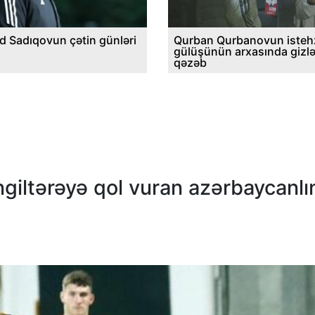
d Sadıqovun çətin günləri
Qurban Qurbanovun istehz
gülüşünün arxasında gizl
qəzəb
giltərəyə qol vuran azərbaycanlı