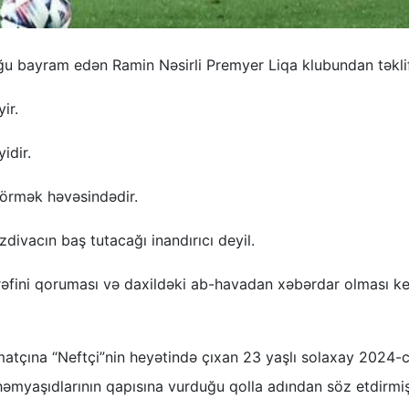
u bayram edən Ramin Nəsirli Premyer Liqa klubundan təklif
ir.
idir.
 görmək həvəsindədir.
divacın baş tutacağı inandırıcı deyil.
ərəfini qoruması və daxildəki ab-havadan xəbərdar olması ke
matçına “Neftçi”nin heyətində çıxan 23 yaşlı solaxay 2024-c
 həmyaşıdlarının qapısına vurduğu qolla adından söz etdirmiş