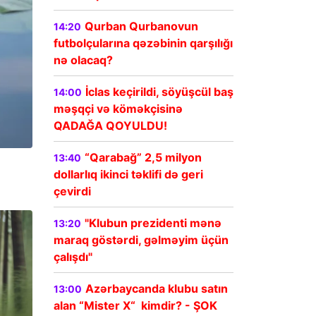
Qurban Qurbanovun
14:20
futbolçularına qəzəbinin qarşılığı
nə olacaq?
İclas keçirildi, söyüşcül baş
14:00
məşqçi və köməkçisinə
QADAĞA QOYULDU!
“Qarabağ” 2,5 milyon
13:40
dollarlıq ikinci təklifi də geri
çevirdi
"Klubun prezidenti mənə
13:20
maraq göstərdi, gəlməyim üçün
çalışdı"
Azərbaycanda klubu satın
13:00
alan “Mister X“ kimdir? - ŞOK