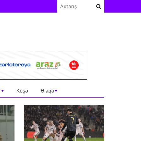
r
Köşə
Əlaqə