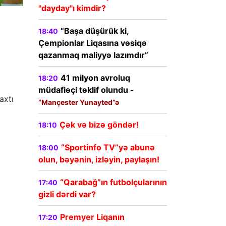
"dayday"ı kimdir?
“Başa düşürük ki,
18:40
Çempionlar Liqasına vəsiqə
qazanmaq maliyyə lazımdır”
41 milyon avroluq
18:20
müdafiəçi təklif olundu -
axtı
“Mançester Yunayted”ə
Çək və bizə göndər!
18:10
“Sportinfo TV”yə abunə
18:00
olun, bəyənin, izləyin, paylaşın!
“Qarabağ”ın futbolçularının
17:40
gizli dərdi var?
Premyer Liqanın
17:20