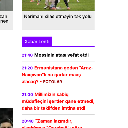
alı
Nərimanı xilas etməyin tək yolu
ənən
Xəbər Lenti
Messinin atası vəfat etdi
21:40
Ermənistana gedən “Araz-
21:20
Naxçıvan”lı nə qədər maaş
alacaq? -
FOTOLAR
Millimizin sabiq
21:00
müdafiəçini şərtlər qane etmədi,
daha bir təklifdən imtina etdi
“Zaman lazımdır,
20:40
alışdığımız “Qarabağ”ı görə