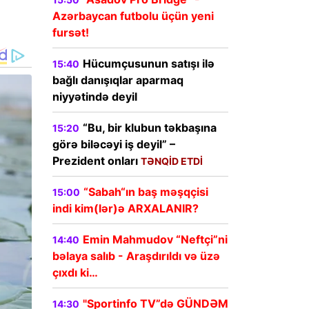
Azərbaycan futbolu üçün yeni
fursət!
Hücumçusunun satışı ilə
15:40
bağlı danışıqlar aparmaq
niyyətində deyil
“Bu, bir klubun təkbaşına
15:20
görə biləcəyi iş deyil” –
Prezident onları
TƏNQİD ETDİ
“Sabah“ın baş məşqçisi
15:00
indi kim(lər)ə ARXALANIR?
Emin Mahmudov “Neftçi”ni
14:40
bəlaya salıb - Araşdırıldı və üzə
çıxdı ki…
"Sportinfo TV”də GÜNDƏM
14:30