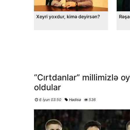
Xeyri yoxdur, kimə deyirsən?
Rəşa
“Cırtdanlar” millimizlə
oldular
6 İyun 03:50
Hadisə
536