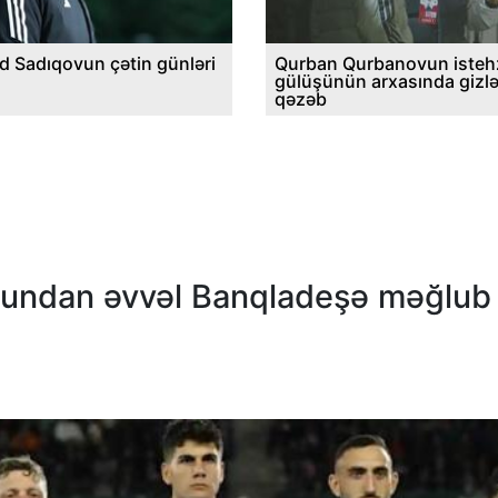
d Sadıqovun çətin günləri
Qurban Qurbanovun istehz
gülüşünün arxasında gizl
qəzəb
 oyundan əvvəl Banqladeşə məğlub