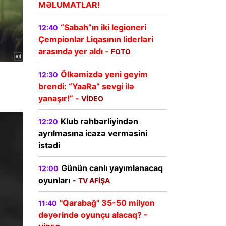
MƏLUMATLAR!
“Sabah”ın iki legioneri
12:40
Çempionlar Liqasının liderləri
arasında yer aldı -
FOTO
Ölkəmizdə yeni geyim
12:30
brendi: “YaaRa” sevgi ilə
yanaşır!” -
VİDEO
Klub rəhbərliyindən
12:20
ayrılmasına icazə verməsini
istədi
Günün canlı yayımlanacaq
12:00
oyunları -
TV AFİŞA
"Qarabağ" 35-50 milyon
11:40
dəyərində oyunçu alacaq? -