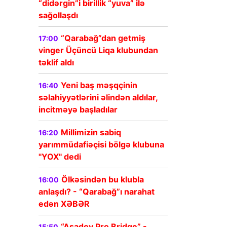
“didərgin”i birillik “yuva” ilə
sağollaşdı
“Qarabağ”dan getmiş
17:00
vinger Üçüncü Liqa klubundan
təklif aldı
Yeni baş məşqçinin
16:40
səlahiyyətlərini əlindən aldılar,
incitməyə başladılar
Millimizin sabiq
16:20
yarımmüdafiəçisi bölgə klubuna
"YOX" dedi
Ölkəsindən bu klubla
16:00
anlaşdı? - “Qarabağ”ı narahat
edən XƏBƏR
“Asadov Pro Bridge” -
15:50