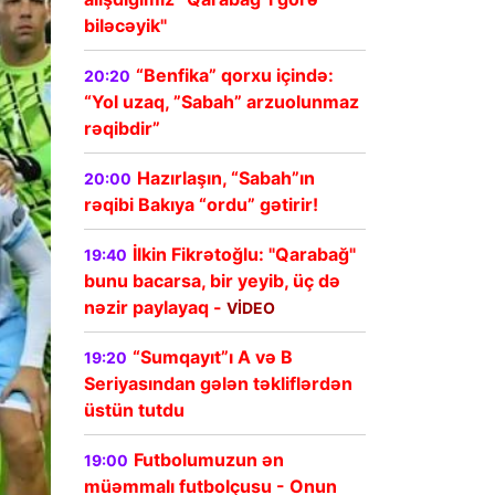
biləcəyik"
“Benfika” qorxu içində:
20:20
“Yol uzaq, ”Sabah” arzuolunmaz
rəqibdir”
Hazırlaşın, “Sabah”ın
20:00
rəqibi Bakıya “ordu” gətirir!
İlkin Fikrətoğlu: "Qarabağ"
19:40
bunu bacarsa, bir yeyib, üç də
nəzir paylayaq -
VİDEO
“Sumqayıt”ı A və B
19:20
Seriyasından gələn təkliflərdən
üstün tutdu
Futbolumuzun ən
19:00
müəmmalı futbolçusu - Onun