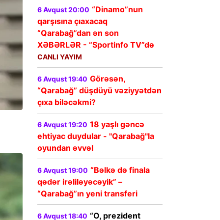
“Dinamo”nun
6 Avqust 20:00
qarşısına çıaxacaq
“Qarabağ”dan ən son
XƏBƏRLƏR - “Sportinfo TV”də
CANLI YAYIM
Görəsən,
6 Avqust 19:40
“Qarabağ” düşdüyü vəziyyətdən
çıxa biləcəkmi?
18 yaşlı gəncə
6 Avqust 19:20
ehtiyac duydular - "Qarabağ"la
oyundan əvvəl
“Bəlkə də finala
6 Avqust 19:00
qədər irəliləyəcəyik” –
“Qarabağ”ın yeni transferi
“O, prezident
6 Avqust 18:40