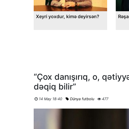
Xeyri yoxdur, kimə deyirsən?
Rəşa
“Çox danışırıq, o, qətiyy
dəqiq bilir”
14 May 18:40
Dünya futbolu
477