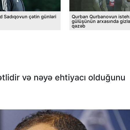
d Sadıqovun çətin günləri
Qurban Qurbanovun istehz
gülüşünün arxasında gizl
qəzəb
ətlidir və nəyə ehtiyacı olduğunu