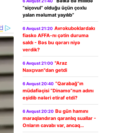
“Bəlkə də millidə
6 Avqust 21:40
“siçovul” olduğu üçün çoxlu
yalan məlumat yayılıb”
Avrokuboklardakı
6 Avqust 21:20
fiasko AFFA-nı çətin duruma
saldı - Bəs bu qərarı niyə
verdik?
"Araz
6 Avqust 21:00
Naxçıvan"dan getdi
“Qarabağ”ın
6 Avqust 20:40
müdafiəçisi “Dinamo”nun adını
eşidib nələri etiraf etdi?
Bu gün hamını
6 Avqust 20:20
maraqlandıran qaranlıq suallar -
Onların cavabı var, ancaq…