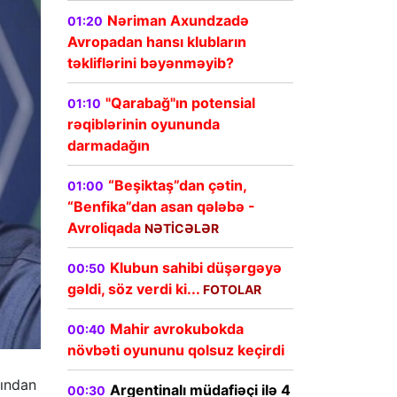
Nəriman Axundzadə
01:20
Avropadan hansı klubların
təkliflərini bəyənməyib?
"Qarabağ"ın potensial
01:10
rəqiblərinin oyununda
darmadağın
“Beşiktaş”dan çətin,
01:00
“Benfika”dan asan qələbə -
Avroliqada
NƏTİCƏLƏR
Klubun sahibi düşərgəyə
00:50
gəldi, söz verdi ki...
FOTOLAR
Mahir avrokubokda
00:40
növbəti oyununu qolsuz keçirdi
sından
Argentinalı müdafiəçi ilə 4
00:30