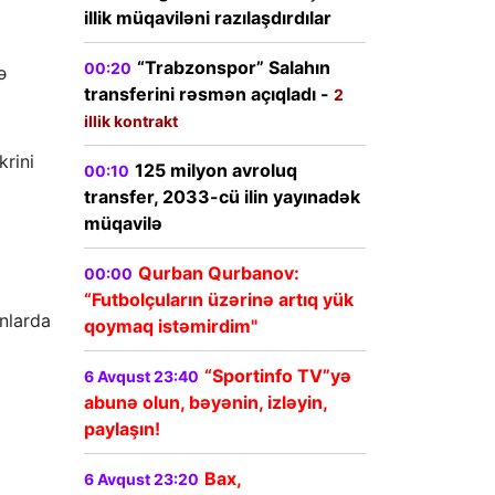
illik müqaviləni razılaşdırdılar
“Trabzonspor” Salahın
00:20
ə
transferini rəsmən açıqladı -
2
illik kontrakt
krini
125 milyon avroluq
00:10
transfer, 2033-cü ilin yayınadək
müqavilə
Qurban Qurbanov:
00:00
“Futbolçuların üzərinə artıq yük
ınlarda
qoymaq istəmirdim"
“Sportinfo TV”yə
6 Avqust 23:40
abunə olun, bəyənin, izləyin,
paylaşın!
Bax,
6 Avqust 23:20