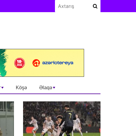
r
Köşə
Əlaqə