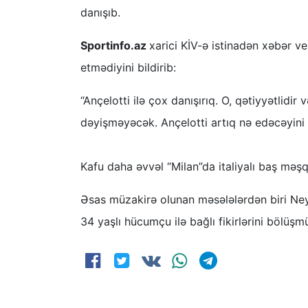
danışıb.
Sportinfo.az
xarici KİV-ə istinadən xəbər ve
etmədiyini bildirib:
“Ançelotti ilə çox danışırıq. O, qətiyyətlidir
dəyişməyəcək. Ançelotti artıq nə edəcəyini bi
Kafu daha əvvəl “Milan”da italiyalı baş məşq
Əsas müzakirə olunan məsələlərdən biri Neym
34 yaşlı hücumçu ilə bağlı fikirlərini bölüşm