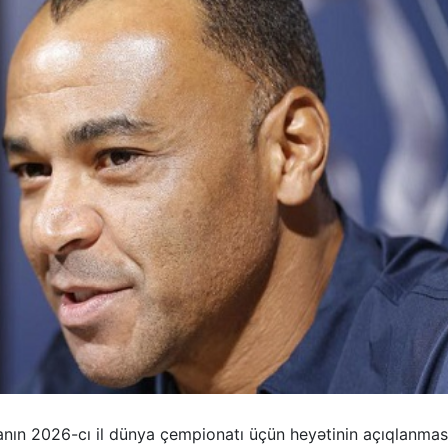
danın 2026-cı il dünya çempionatı üçün heyətinin açıqlanma