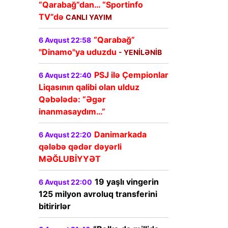
“Qarabağ”dan… “Sportinfo
TV”də
CANLI YAYIM
“Qarabağ”
6 Avqust 22:58
"Dinamo"ya uduzdu
- YENİLƏNİB
PSJ ilə Çempionlar
6 Avqust 22:40
Liqasının qalibi olan ulduz
Qəbələdə: “Əgər
inanmasaydım…”
Danimarkada
6 Avqust 22:20
qələbə qədər dəyərli
MƏĞLUBİYYƏT
19 yaşlı vingerin
6 Avqust 22:00
125 milyon avroluq transferini
bitirirlər