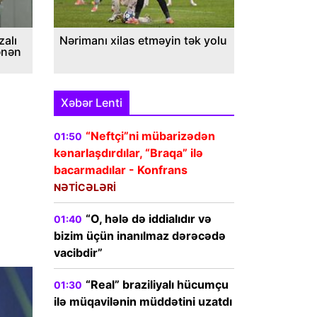
alı
Nərimanı xilas etməyin tək yolu
ənən
Xəbər Lenti
“Neftçi”ni mübarizədən
01:50
kənarlaşdırdılar, “Braqa” ilə
bacarmadılar - Konfrans
NƏTİCƏLƏRİ
“O, hələ də iddialıdır və
01:40
bizim üçün inanılmaz dərəcədə
vacibdir”
“Real” braziliyalı hücumçu
01:30
ilə müqavilənin müddətini uzatdı