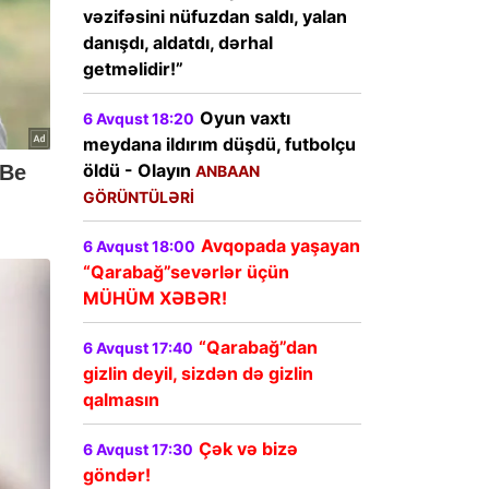
vəzifəsini nüfuzdan saldı, yalan
danışdı, aldatdı, dərhal
getməlidir!”
Oyun vaxtı
6 Avqust 18:20
meydana ildırım düşdü, futbolçu
öldü - Olayın
ANBAAN
GÖRÜNTÜLƏRİ
Avqopada yaşayan
6 Avqust 18:00
“Qarabağ”sevərlər üçün
MÜHÜM XƏBƏR!
“Qarabağ”dan
6 Avqust 17:40
gizlin deyil, sizdən də gizlin
qalmasın
Çək və bizə
6 Avqust 17:30
göndər!