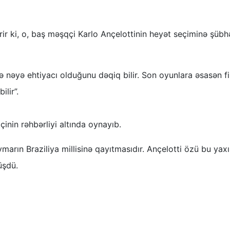
rir ki, o, baş məşqçi Karlo Ançelottinin heyət seçiminə şübh
 və nəyə ehtiyacı olduğunu dəqiq bilir. Son oyunlara əsasən fi
lir”.
çinin rəhbərliyi altında oynayıb.
arın Braziliya millisinə qayıtmasıdır. Ançelotti özü bu yax
üşdü.