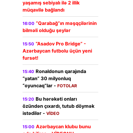
yaşamış sebiyalı ilə 2 illik
müqavilə bağlandı
“Qarabağ”ın məşqçilərinin
16:00
bilməli olduğu şeylər
“Asadov Pro Bridge” -
15:50
Azərbaycan futbolu üçün yeni
fursət!
Ronaldonun qarajında
15:40
“yatan” 30 milyonluq
“oyuncaq”lar -
FOTOLAR
Bu hərəkəti onları
15:20
özündən çıxardı, tutub döymək
istədilər -
VİDEO
Azərbaycan klubu bunu
15:00