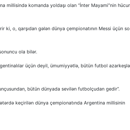
tina millisində komanda yoldaşı olan “İnter Mayami”nin hüc
erir ki, o, qarşıdan gələn dünya çempionatının Messi üçün s
sonuncu ola bilər.
entinalılar üçün deyil, ümumiyyətlə, bütün futbol azarkeşlə
unçusundan, bütün dünyada sevilən futbolçudan gedir”.
tərdə keçirilən dünya çempionatında Argentina millisinin