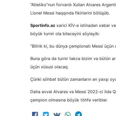
“Atletiko”nun forvardı Xulian Alvares Argen
Lionel Messi haqqında fikirlərini bölüşüb.
Sportinfo.az
xarici KİV-ə istinadən xəbər v
böyük turnir ola biləcəyini söyləyib:
“Bilirik ki, bu dünya çempionatı Messi üçün 
Buna görə də turnir təkcə bizim və bütün arg
üçün xüsusi olacaq.
Çünki söhbət bütün zamanların ən yaxşı oy
Daha əvvəl Alvares və Messi 2022-ci ildə Qə
çempion olmasına böyük töhfə veriblər.