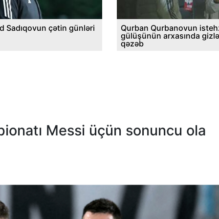
d Sadıqovun çətin günləri
Qurban Qurbanovun istehz
gülüşünün arxasında gizl
qəzəb
mpionatı Messi üçün sonuncu ola