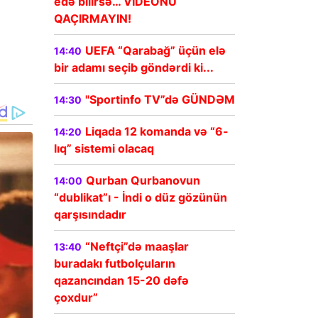
edə bilirsə… VİDEONU
QAÇIRMAYIN!
UEFA “Qarabağ” üçün elə
14:40
bir adamı seçib göndərdi ki...
"Sportinfo TV”də GÜNDƏM
14:30
Liqada 12 komanda və “6-
14:20
lıq” sistemi olacaq
Qurban Qurbanovun
14:00
“dublikat”ı - İndi o düz gözünün
qarşısındadır
“Neftçi”də maaşlar
13:40
buradakı futbolçuların
qazancından 15-20 dəfə
çoxdur”