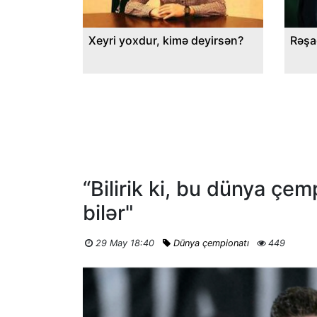
Xeyri yoxdur, kimə deyirsən?
Rəşa
“Bilirik ki, bu dünya çe
bilər"
29 May 18:40
Dünya çempionatı
449