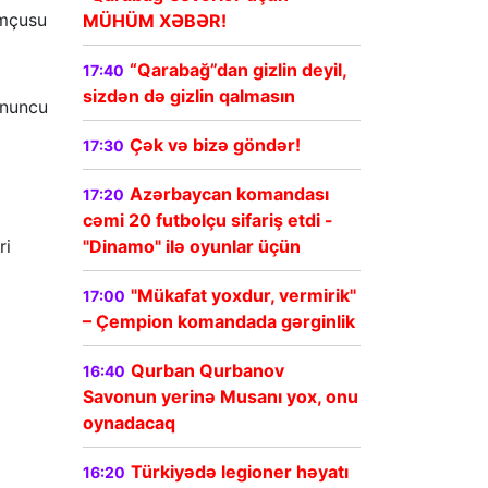
umçusu
MÜHÜM XƏBƏR!
“Qarabağ”dan gizlin deyil,
17:40
sizdən də gizlin qalmasın
onuncu
Çək və bizə göndər!
17:30
Azərbaycan komandası
17:20
cəmi 20 futbolçu sifariş etdi -
"Dinamo" ilə oyunlar üçün
ri
"Mükafat yoxdur, vermirik"
17:00
– Çempion komandada gərginlik
Qurban Qurbanov
16:40
Savonun yerinə Musanı yox, onu
oynadacaq
Türkiyədə legioner həyatı
16:20