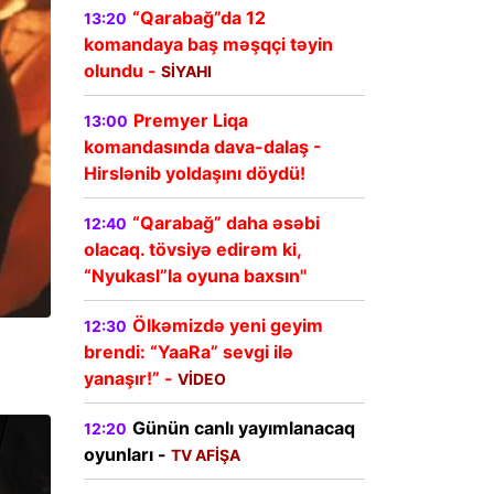
“Qarabağ”da 12
13:20
komandaya baş məşqçi təyin
olundu -
SİYAHI
Premyer Liqa
13:00
komandasında dava-dalaş -
Hirslənib yoldaşını döydü!
“Qarabağ” daha əsəbi
12:40
olacaq. tövsiyə edirəm ki,
“Nyukasl”la oyuna baxsın"
Ölkəmizdə yeni geyim
12:30
brendi: “YaaRa” sevgi ilə
yanaşır!” -
VİDEO
Günün canlı yayımlanacaq
12:20
oyunları -
TV AFİŞA