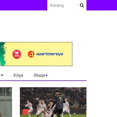
r
Köşə
Əlaqə