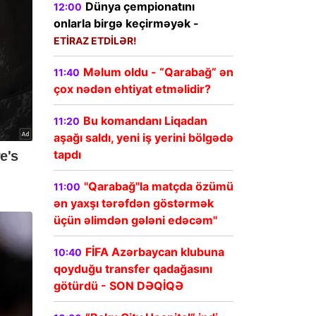
Dünya çempionatını
12:00
onlarla birgə keçirməyək -
ETİRAZ ETDİLƏR!
Məlum oldu - “Qarabağ” ən
11:40
çox nədən ehtiyat etməlidir?
Bu komandanı Liqadan
11:20
aşağı saldı, yeni iş yerini bölgədə
tapdı
"Qarabağ"la matçda özümü
11:00
ən yaxşı tərəfdən göstərmək
üçün əlimdən gələni edəcəm"
FİFA Azərbaycan klubuna
10:40
qoyduğu transfer qadağasını
götürdü - SON DƏQİQƏ