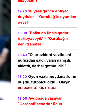
biləcəkmi?
18 yaşlı gəncə ehtiyac
19:20
duydular - "Qarabağ"la oyundan
əvvəl
“Bəlkə də finala qədər
19:00
irəliləyəcəyik” – “Qarabağ”ın
yeni transferi
“O, prezident vəzifəsini
18:40
nüfuzdan saldı, yalan danışdı,
aldatdı, dərhal getməlidir!”
Oyun vaxtı meydana ildırım
18:20
düşdü, futbolçu öldü - Olayın
ANBAAN GÖRÜNTÜLƏRİ
Avqopada yaşayan
18:00
“Qarabağ”sevərlər üçün