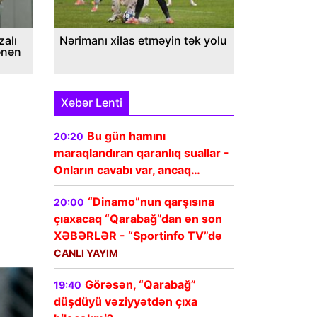
alı
Nərimanı xilas etməyin tək yolu
ənən
Xəbər Lenti
Bu gün hamını
20:20
maraqlandıran qaranlıq suallar -
Onların cavabı var, ancaq…
“Dinamo”nun qarşısına
20:00
çıaxacaq “Qarabağ”dan ən son
XƏBƏRLƏR - “Sportinfo TV”də
CANLI YAYIM
Görəsən, “Qarabağ”
19:40
düşdüyü vəziyyətdən çıxa