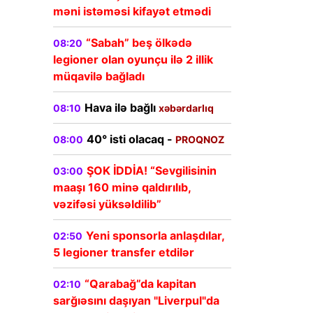
məni istəməsi kifayət etmədi
“Sabah” beş ölkədə
08:20
legioner olan oyunçu ilə 2 illik
müqavilə bağladı
Hava ilə bağlı
08:10
xəbərdarlıq
40° isti olacaq -
08:00
PROQNOZ
ŞOK İDDİA! “Sevgilisinin
03:00
maaşı 160 minə qaldırılıb,
vəzifəsi yüksəldilib”
Yeni sponsorla anlaşdılar,
02:50
5 legioner transfer etdilər
“Qarabağ”da kapitan
02:10
sarğıəsını daşıyan "Liverpul"da