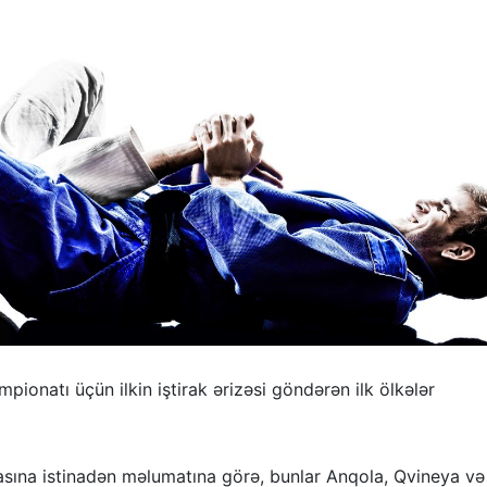
pionatı üçün ilkin iştirak ərizəsi göndərən ilk ölkələr
asına istinadən məlumatına görə, bunlar Anqola, Qvineya v