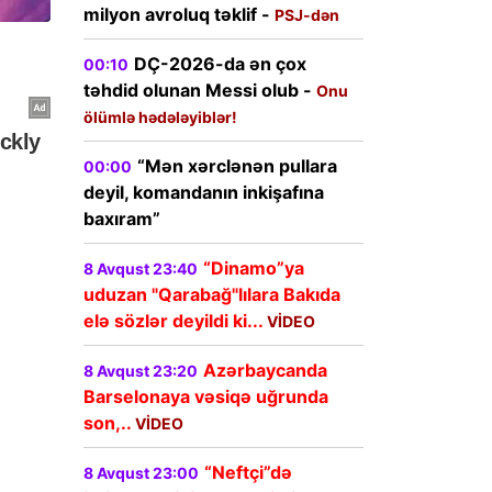
milyon avroluq təklif -
PSJ-dən
DÇ-2026-da ən çox
00:10
təhdid olunan Messi olub -
Onu
ölümlə hədələyiblər!
“Mən xərclənən pullara
00:00
deyil, komandanın inkişafına
baxıram”
“Dinamo”ya
8 Avqust 23:40
uduzan "Qarabağ"lılara Bakıda
elə sözlər deyildi ki...
VİDEO
Azərbaycanda
8 Avqust 23:20
Barselonaya vəsiqə uğrunda
son,..
VİDEO
“Neftçi”də
8 Avqust 23:00