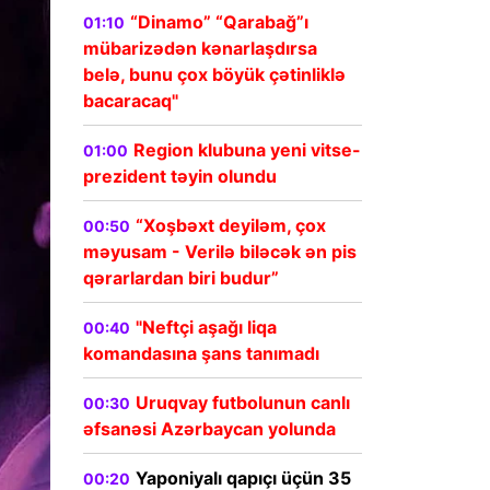
“Dinamo” “Qarabağ”ı
01:10
mübarizədən kənarlaşdırsa
belə, bunu çox böyük çətinliklə
bacaracaq"
Region klubuna yeni vitse-
01:00
prezident təyin olundu
“Xoşbəxt deyiləm, çox
00:50
məyusam - Verilə biləcək ən pis
qərarlardan biri budur”
"Neftçi aşağı liqa
00:40
komandasına şans tanımadı
Uruqvay futbolunun canlı
00:30
əfsanəsi Azərbaycan yolunda
Yaponiyalı qapıçı üçün 35
00:20