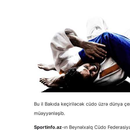
Bu il Bakıda keçiriləcək cüdo üzrə dünya çem
müəyyənləşib.
Sportinfo.az
-ın Beynəlxalq Cüdo Federasiy