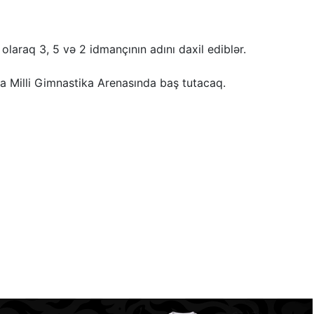
q olaraq 3, 5 və 2 idmançının adını daxil ediblər.
a Milli Gimnastika Arenasında baş tutacaq.