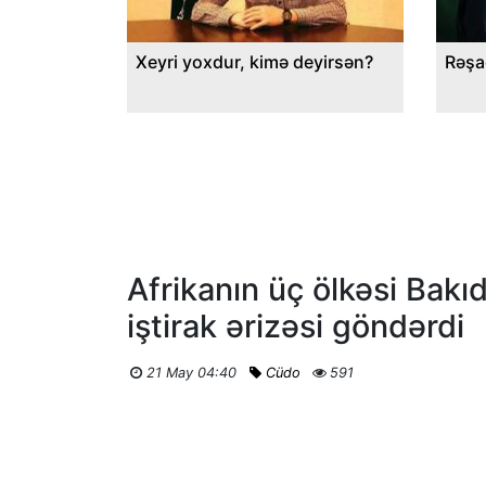
Xeyri yoxdur, kimə deyirsən?
Rəşa
Afrikanın üç ölkəsi Bakı
iştirak ərizəsi göndərdi
21 May 04:40
Cüdo
591