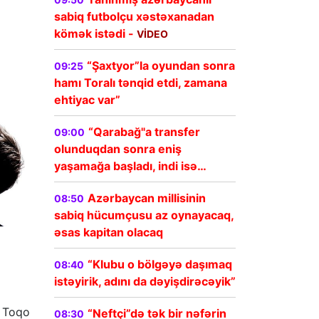
sabiq futbolçu xəstəxanadan
kömək istədi -
VİDEO
“Şaxtyor”la oyundan sonra
09:25
hamı Toralı tənqid etdi, zamana
ehtiyac var”
“Qarabağ"a transfer
09:00
olunduqdan sonra eniş
yaşamağa başladı, indi isə…
Azərbaycan millisinin
08:50
sabiq hücumçusu az oynayacaq,
əsas kapitan olacaq
“Klubu o bölgəyə daşımaq
08:40
istəyirik, adını da dəyişdirəcəyik”
ə Toqo
“Neftçi”də tək bir nəfərin
08:30