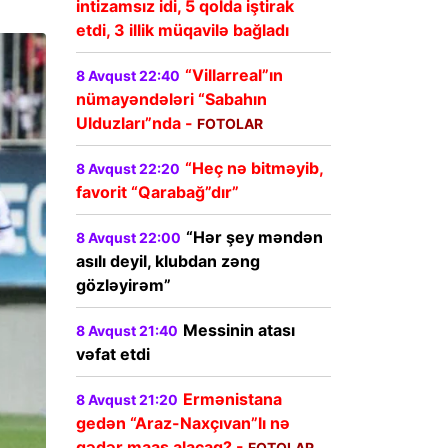
intizamsız idi, 5 qolda iştirak
etdi, 3 illik müqavilə bağladı
“Villarreal”ın
8 Avqust 22:40
nümayəndələri “Sabahın
Ulduzları”nda -
FOTOLAR
“Heç nə bitməyib,
8 Avqust 22:20
favorit “Qarabağ”dır”
“Hər şey məndən
8 Avqust 22:00
asılı deyil, klubdan zəng
gözləyirəm”
Messinin atası
8 Avqust 21:40
vəfat etdi
Ermənistana
8 Avqust 21:20
gedən “Araz-Naxçıvan”lı nə
qədər maaş alacaq? -
FOTOLAR