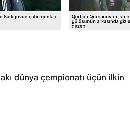
d Sadıqovun çətin günləri
Qurban Qurbanovun istehz
gülüşünün arxasında gizl
qəzəb
dakı dünya çempionatı üçün ilkin