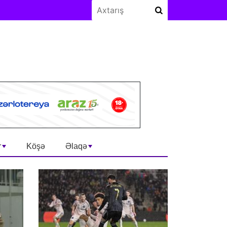
r
Köşə
Əlaqə