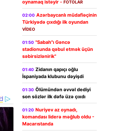
oynamaq istəyir -
FOTOLAR
Azərbaycanlı müdafiəçinin
02:00
Türkiyədə çıxdığı ilk oyundan
VİDEO
"Sabah"ı Gəncə
01:50
stadionunda qəbul etmək üçün
səbirsizlənirik"
Zidanın qapıçı oğlu
01:40
İspaniyada klubunu dəyişdi
Ölümündən əvvəl dediyi
01:30
son sözlər ilk dəfə üzə çıxdı
Nuriyev az oynadı,
01:20
komandası liderə məğlub oldu -
Macarıstanda