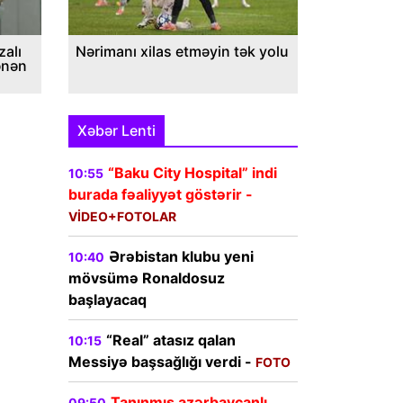
alı
Nərimanı xilas etməyin tək yolu
ənən
Xəbər Lenti
“Baku City Hospital” indi
10:55
burada fəaliyyət göstərir -
VİDEO+FOTOLAR
Ərəbistan klubu yeni
10:40
mövsümə Ronaldosuz
başlayacaq
“Real” atasız qalan
10:15
Messiyə başsağlığı verdi -
FOTO
Tanınmış azərbaycanlı
09:50