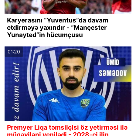
Karyerasını “Yuventus”da davam
etdirməyə yaxındır - “Mançester
Yunayted”in hücumçusu
01:20
Premyer Liqa təmsilçisi öz yetirməsi ilə
müqaviləni yenilədi - 2028-ci ilin