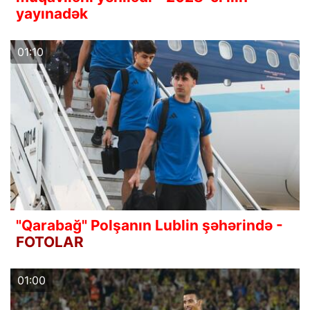
yayınadək
01:10
"Qarabağ" Polşanın Lublin şəhərində -
FOTOLAR
01:00