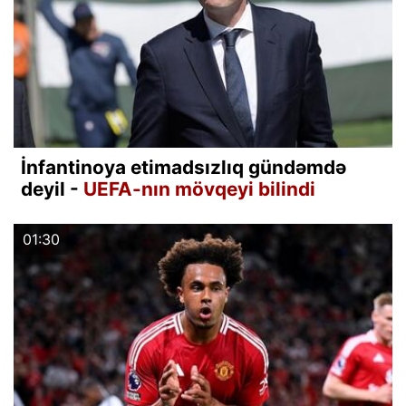
İnfantinoya etimadsızlıq gündəmdə
deyil -
UEFA-nın mövqeyi bilindi
01:30