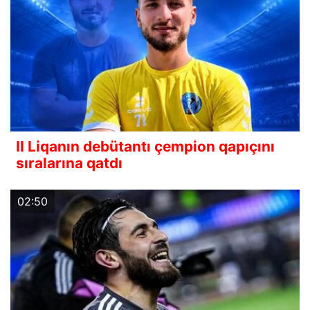
II Liqanın debütantı çempion qapıçını
sıralarına qatdı
02:50