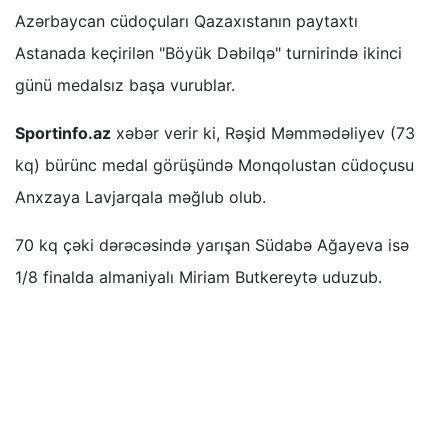
Azərbaycan cüdoçuları Qazaxıstanın paytaxtı
Astanada keçirilən "Böyük Dəbilqə" turnirində ikinci
günü medalsız başa vurublar.
Sportinfo.az
xəbər verir ki, Rəşid Məmmədəliyev (73
kq) bürünc medal görüşündə Monqolustan cüdoçusu
Anxzaya Lavjarqala məğlub olub.
70 kq çəki dərəcəsində yarışan Südabə Ağayeva isə
1/8 finalda almaniyalı Miriam Butkereytə uduzub.