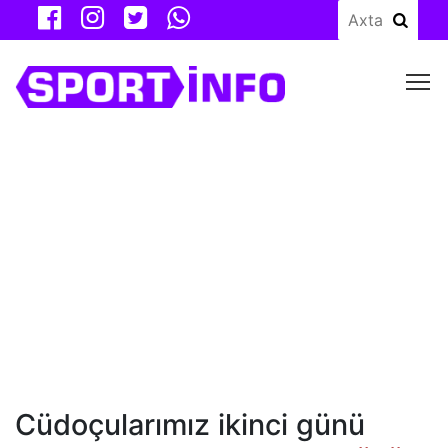
M
Cüdoçularımız ikinci günü