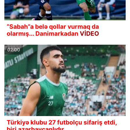
“Sabah”a belə qollar vurmaq da
olarmış... Danimarkadan
VİDEO
02:00
Türkiyə klubu 27 futbolçu sifariş etdi,
biri azərbaycanlıdır