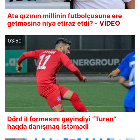
Ata qızının millinin futbolçusuna ərə
getməsinə niyə etiraz etdi? -
VİDEO
03:50
Dörd il formasını geyindiyi “Turan”
haqda danışmaq istəmədi