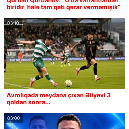
Qurban Qurbanov: “O da variantlardan
biridir, hələ tam qəti qərar verməmişik”
03:10
Avroliqada meydana çıxan Əliyevi 3
qoldan sonra...
03:00