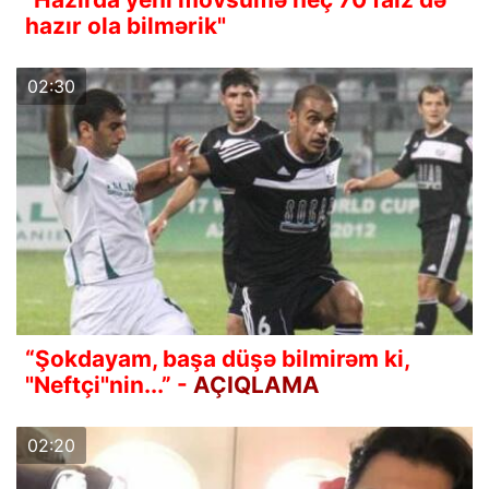
hazır ola bilmərik"
02:30
“Şokdayam, başa düşə bilmirəm ki,
"Neftçi"nin...” -
AÇIQLAMA
02:20