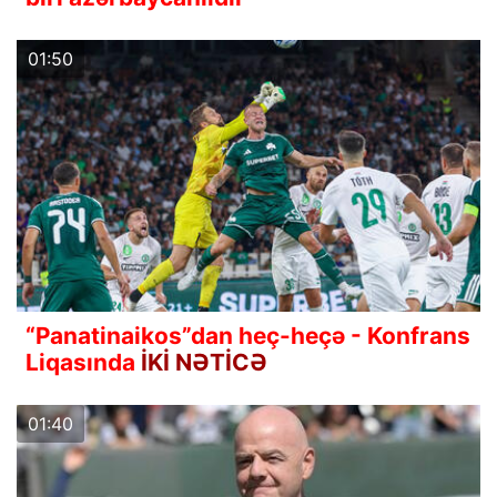
01:50
“Panatinaikos”dan heç-heçə - Konfrans
Liqasında
İKİ NƏTİCƏ
01:40