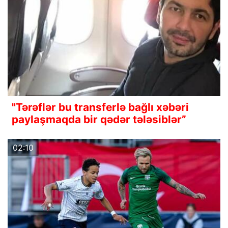
"Tərəflər bu transferlə bağlı xəbəri
paylaşmaqda bir qədər tələsiblər”
02:10