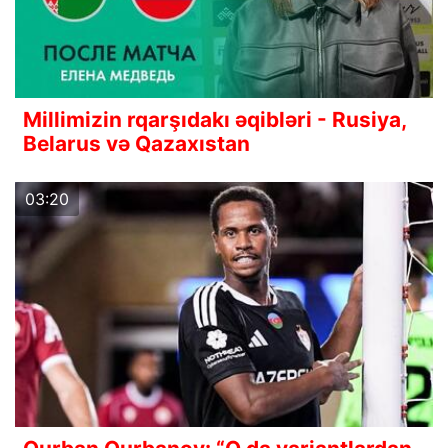
Millimizin rqarşıdakı əqibləri - Rusiya,
Belarus və Qazaxıstan
03:20