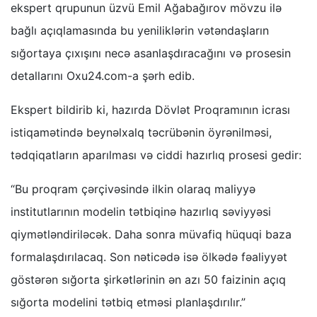
ekspert qrupunun üzvü Emil Ağabağırov mövzu ilə
bağlı açıqlamasında bu yeniliklərin vətəndaşların
sığortaya çıxışını necə asanlaşdıracağını və prosesin
detallarını Oxu24.com-a şərh edib.
Ekspert bildirib ki, hazırda Dövlət Proqramının icrası
istiqamətində beynəlxalq təcrübənin öyrənilməsi,
tədqiqatların aparılması və ciddi hazırlıq prosesi gedir:
“Bu proqram çərçivəsində ilkin olaraq maliyyə
institutlarının modelin tətbiqinə hazırlıq səviyyəsi
qiymətləndiriləcək. Daha sonra müvafiq hüquqi baza
formalaşdırılacaq. Son nəticədə isə ölkədə fəaliyyət
göstərən sığorta şirkətlərinin ən azı 50 faizinin açıq
sığorta modelini tətbiq etməsi planlaşdırılır.”