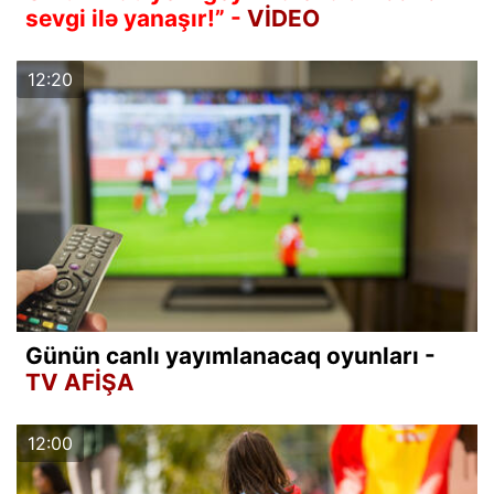
sevgi ilə yanaşır!” -
VİDEO
12:20
Günün canlı yayımlanacaq oyunları -
TV AFİŞA
12:00