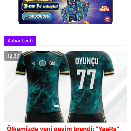
Xəbər Lenti
12:30
Ölkəmizdə yeni geyim brendi: “YaaRa”