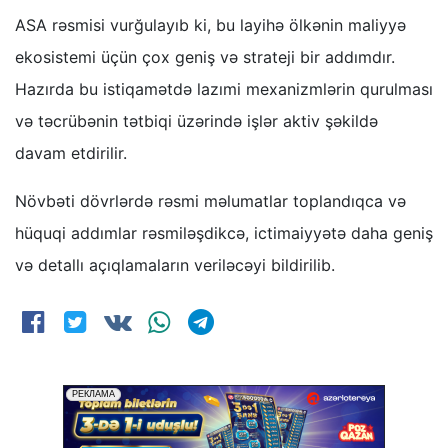
ASA rəsmisi vurğulayıb ki, bu layihə ölkənin maliyyə
ekosistemi üçün çox geniş və strateji bir addımdır.
Hazırda bu istiqamətdə lazımi mexanizmlərin qurulması
və təcrübənin tətbiqi üzərində işlər aktiv şəkildə
davam etdirilir.
Növbəti dövrlərdə rəsmi məlumatlar toplandıqca və
hüquqi addımlar rəsmiləşdikcə, ictimaiyyətə daha geniş
və detallı açıqlamaların veriləcəyi bildirilib.