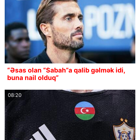
“Əsas olan “Sabah”a qalib gəlmək idi,
buna nail olduq”
08:20