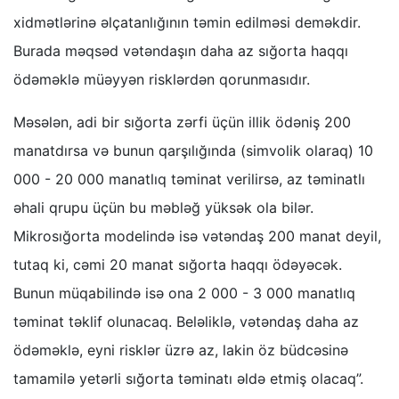
xidmətlərinə əlçatanlığının təmin edilməsi deməkdir.
Burada məqsəd vətəndaşın daha az sığorta haqqı
ödəməklə müəyyən risklərdən qorunmasıdır.
Məsələn, adi bir sığorta zərfi üçün illik ödəniş 200
manatdırsa və bunun qarşılığında (simvolik olaraq) 10
000 - 20 000 manatlıq təminat verilirsə, az təminatlı
əhali qrupu üçün bu məbləğ yüksək ola bilər.
Mikrosığorta modelində isə vətəndaş 200 manat deyil,
tutaq ki, cəmi 20 manat sığorta haqqı ödəyəcək.
Bunun müqabilində isə ona 2 000 - 3 000 manatlıq
təminat təklif olunacaq. Beləliklə, vətəndaş daha az
ödəməklə, eyni risklər üzrə az, lakin öz büdcəsinə
tamamilə yetərli sığorta təminatı əldə etmiş olacaq”.