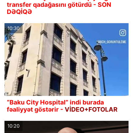
transfer qadağasını götürdü - SON
DƏQİQƏ
10:30
“Baku City Hospital” indi burada
fəaliyyət göstərir -
VİDEO+FOTOLAR
10:20