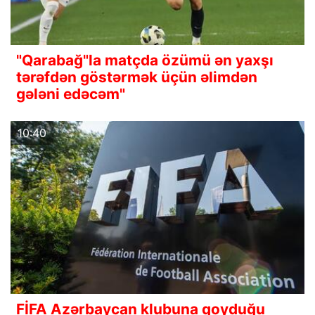
"Qarabağ"la matçda özümü ən yaxşı
tərəfdən göstərmək üçün əlimdən
gələni edəcəm"
10:40
FİFA Azərbaycan klubuna qoyduğu