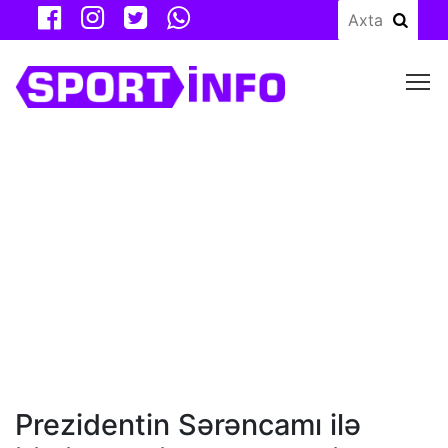
M
Prezidentin Sərəncamı ilə