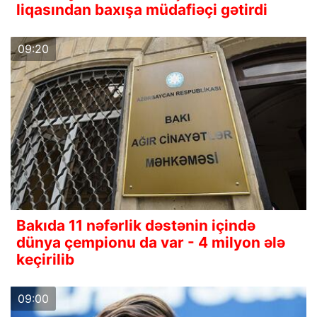
liqasından baxışa müdafiəçi gətirdi
09:20
Bakıda 11 nəfərlik dəstənin içində
dünya çempionu da var - 4 milyon ələ
keçirilib
09:00