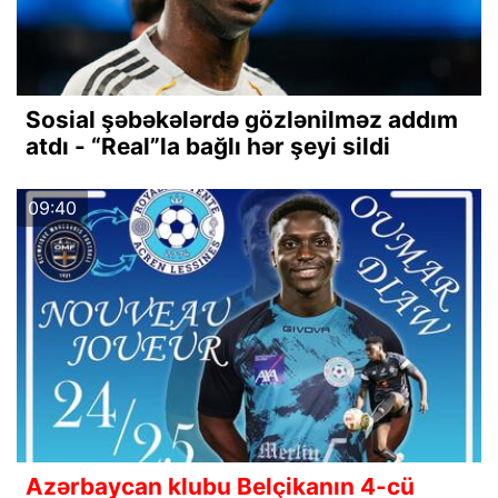
Sosial şəbəkələrdə gözlənilməz addım
atdı - “Real”la bağlı hər şeyi sildi
09:40
Azərbaycan klubu Belçikanın 4-cü