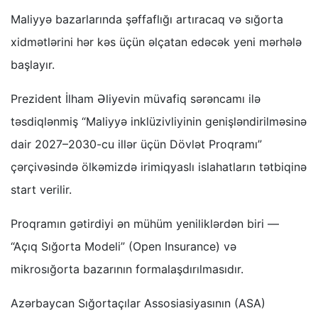
Maliyyə bazarlarında şəffaflığı artıracaq və sığorta
xidmətlərini hər kəs üçün əlçatan edəcək yeni mərhələ
başlayır.
Prezident İlham Əliyevin müvafiq sərəncamı ilə
təsdiqlənmiş “Maliyyə inklüzivliyinin genişləndirilməsinə
dair 2027–2030-cu illər üçün Dövlət Proqramı”
çərçivəsində ölkəmizdə irimiqyaslı islahatların tətbiqinə
start verilir.
Proqramın gətirdiyi ən mühüm yeniliklərdən biri —
“Açıq Sığorta Modeli” (Open Insurance) və
mikrosığorta bazarının formalaşdırılmasıdır.
Azərbaycan Sığortaçılar Assosiasiyasının (ASA)