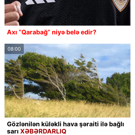
Axı “Qarabağ” niyə belə edir?
08:00
Gözlənilən küləkli hava şəraiti ilə bağlı
sarı
XƏBƏRDARLIQ