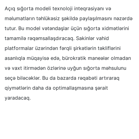
Açıq sığorta modeli texnoloji inteqrasiyanı və
məlumatların təhlükəsiz şəkildə paylaşılmasını nəzərdə
tutur. Bu model vətəndaşlar üçün sığorta xidmətlərini
tamamilə rəqəmsallaşdıracaq. Sakinlər vahid
platformalar üzərindən fərqli şirkətlərin təkliflərini
asanlıqla müqayisə edə, bürokratik maneələr olmadan
və vaxt itirmədən özlərinə uyğun sığorta məhsulunu
seçə biləcəklər. Bu da bazarda rəqabəti artıraraq
qiymətlərin daha da optimallaşmasına şərait
yaradacaq.