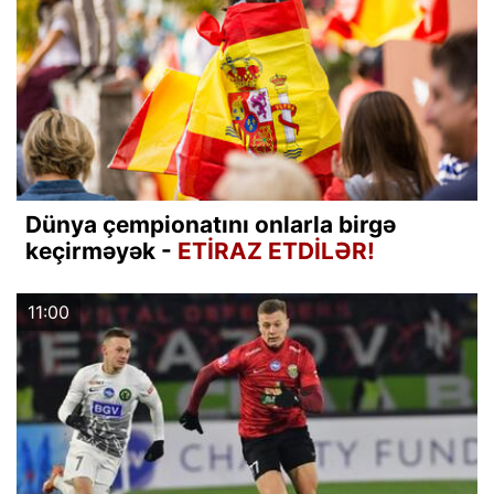
Dünya çempionatını onlarla birgə
keçirməyək -
ETİRAZ ETDİLƏR!
11:00