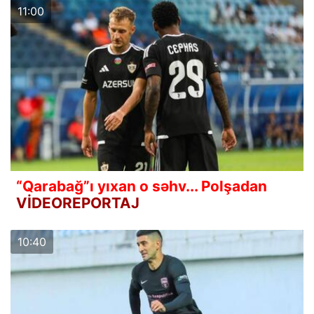
11:00
“Qarabağ”ı yıxan o səhv... Polşadan
VİDEOREPORTAJ
10:40