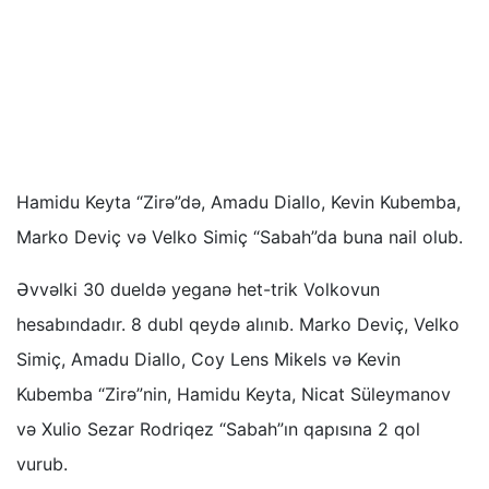
Hamidu Keyta “Zirə”də, Amadu Diallo, Kevin Kubemba,
Marko Deviç və Velko Simiç “Sabah”da buna nail olub.
Əvvəlki 30 dueldə yeganə het-trik Volkovun
hesabındadır. 8 dubl qeydə alınıb. Marko Deviç, Velko
Simiç, Amadu Diallo, Coy Lens Mikels və Kevin
Kubemba “Zirə”nin, Hamidu Keyta, Nicat Süleymanov
və Xulio Sezar Rodriqez “Sabah”ın qapısına 2 qol
vurub.