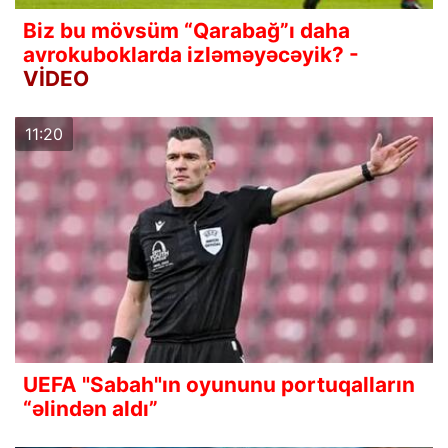
Biz bu mövsüm “Qarabağ”ı daha
avrokuboklarda izləməyəcəyik? -
VİDEO
11:20
UEFA "Sabah"ın oyununu portuqalların
“əlindən aldı”