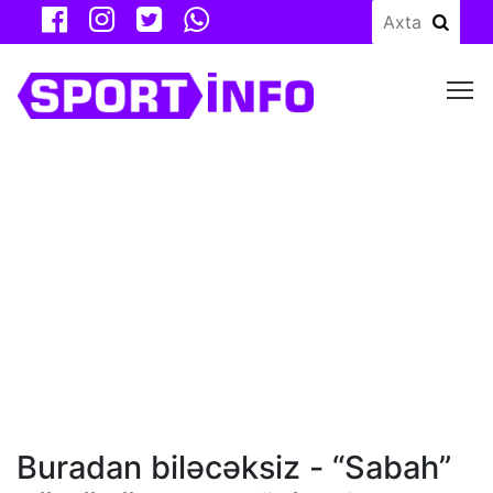
M
Buradan biləcəksiz - “Sabah”