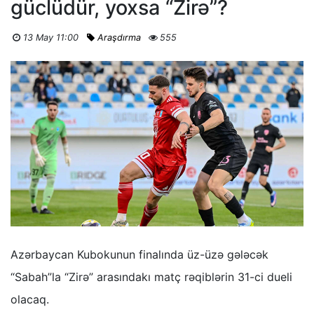
güclüdür, yoxsa “Zirə”?
13 May 11:00
Araşdırma
555
Azərbaycan Kubokunun finalında üz-üzə gələcək
“Sabah”la “Zirə” arasındakı matç rəqiblərin 31-ci dueli
olacaq.