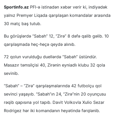
Sportinfo.az
PFI-ə istinadən xəbər verir ki, indiyədək
yalnız Premyer Liqada qarşılaşan komandalar arasında
30 matç baş tutub.
Bu görüşlərdə “Sabah” 12, “Zirə” 8 dəfə qalib gəlib. 10
qarşılaşmada heç-heçə qeydə alınıb.
72 qolun vurulduğu duellərdə “Sabah” üstündür.
Masazır təmsilçisi 40, Zirənin eyniadlı klubu 32 qola
sevinib.
“Sabah” – “Zirə” qarşılaşmalarında 42 futbolçu qol
sevinci yaşayıb. “Sabah”ın 24, “Zirə”nin 20 oyunçusu
rəqib qapısına yol tapıb. Davit Volkovla Xulio Sezar
Rodrigez hər iki komandanın heyətində fərqlənib.