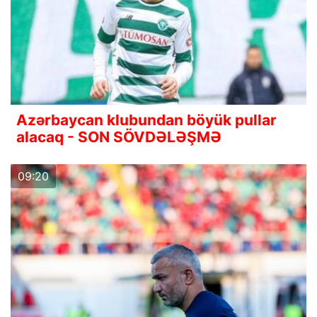
Azərbaycan klubundan böyük pullar
alacaq - SON SÖVDƏLƏŞMƏ
09:20