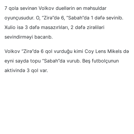
7 qola sevinən Volkov duellərin ən məhsuldar
oyunçusudur. O, “Zirə”də 6, “Sabah”da 1 dəfə sevinib.
Xulio isə 3 dəfə masazırlıları, 2 dəfə zirəliləri
sevindirməyi bacarıb.
Volkov “Zirə”də 6 qol vurduğu kimi Coy Lens Mikels də
eyni sayda topu “Sabah”da vurub. Beş futbolçunun
aktivində 3 qol var.