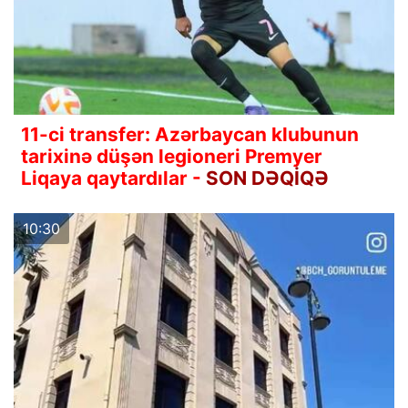
11-ci transfer: Azərbaycan klubunun
tarixinə düşən legioneri Premyer
Liqaya qaytardılar -
SON DƏQİQƏ
10:30