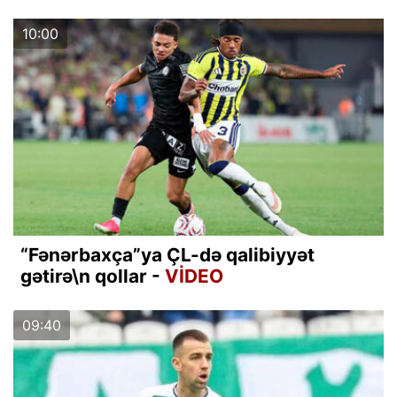
10:00
“Fənərbaxça”ya ÇL-də qalibiyyət
gətirə\n qollar -
VİDEO
09:40