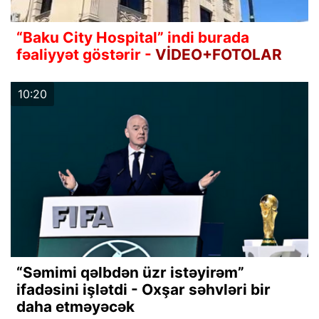
“Baku City Hospital” indi burada
fəaliyyət göstərir -
VİDEO+FOTOLAR
10:20
“Səmimi qəlbdən üzr istəyirəm”
ifadəsini işlətdi - Oxşar səhvləri bir
daha etməyəcək