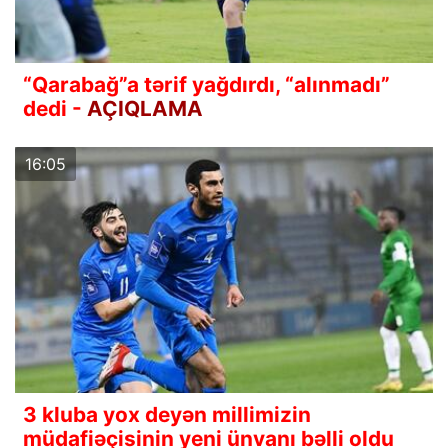
“Qarabağ”a tərif yağdırdı, “alınmadı”
dedi -
AÇIQLAMA
16:05
3 kluba yox deyən millimizin
müdafiəçisinin yeni ünvanı bəlli oldu