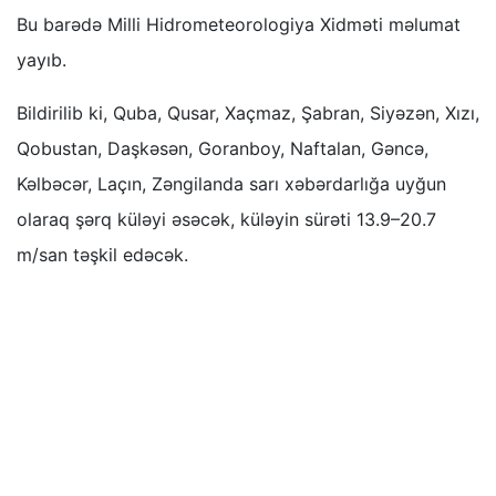
Bu barədə Milli Hidrometeorologiya Xidməti məlumat
yayıb.
Bildirilib ki, Quba, Qusar, Xaçmaz, Şabran, Siyəzən, Xızı,
Qobustan, Daşkəsən, Goranboy, Naftalan, Gəncə,
Kəlbəcər, Laçın, Zəngilanda sarı xəbərdarlığa uyğun
olaraq şərq küləyi əsəcək, küləyin sürəti 13.9–20.7
m/san təşkil edəcək.