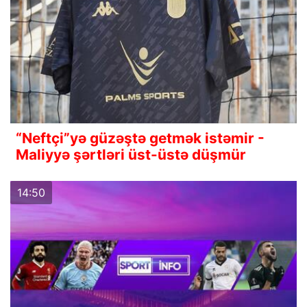
“Neftçi”yə güzəştə getmək istəmir -
Maliyyə şərtləri üst-üstə düşmür
14:50