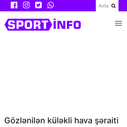
M
Gözlənilən küləkli hava şəraiti