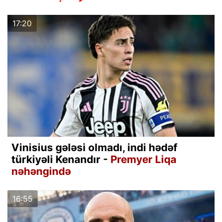
17:20
Vinisius gələsi olmadı, indi hədəf
türkiyəli Kenandır -
Premyer Liqa
nəhəngində
16:55