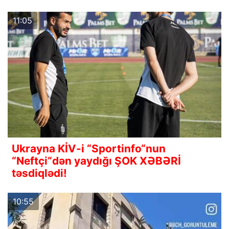
11:05
Ukrayna KİV-i “Sportinfo“nun
“Neftçi“dən yaydığı ŞOK XƏBƏRİ
təsdiqlədi!
10:55