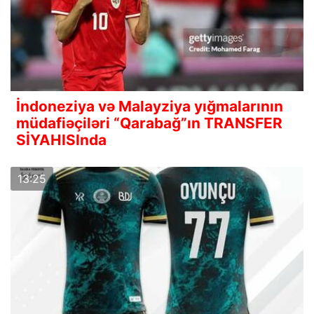
İndoneziya və Malayziya yığmalarının
müdafiəçiləri “Qarabağ”ın TRANSFER
SİYAHISInda
13:25