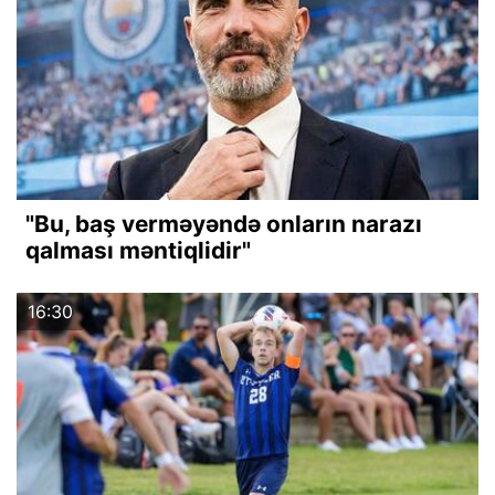
"Bu, baş verməyəndə onların narazı
qalması məntiqlidir"
16:30