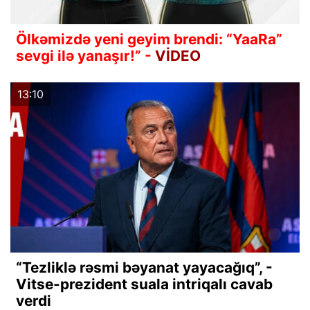
Ölkəmizdə yeni geyim brendi: “YaaRa”
sevgi ilə yanaşır!” -
VİDEO
13:10
“Tezliklə rəsmi bəyanat yayacağıq”, -
Vitse-prezident suala intriqalı cavab
verdi