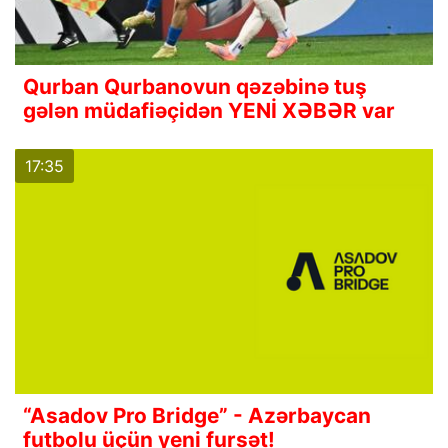
Qurban Qurbanovun qəzəbinə tuş
gələn müdafiəçidən YENİ XƏBƏR var
17:35
“Asadov Pro Bridge” - Azərbaycan
futbolu üçün yeni fursət!