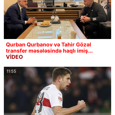
Qurban Qurbanov və Tahir Gözəl
transfer məsələsində haqlı imiş...
VİDEO
11:55