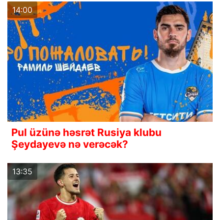
14:00
Pul üzünə həsrət Rusiya klubu
Şeydayevə nə verəcək?
13:35