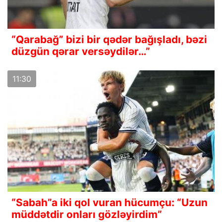
“Qarabağ” bizi bir qədər bağışladı, bəzi
düzgün qərar versəydilər…”
11:30
“Sabah”a iki qol vuran hücumçu: “Uzun
müddətdir onları gözləyirdim”