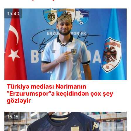
15:40
Türkiyə mediası Nərimanın
“Erzurumspor”a keçidindən çox şey
gözləyir
15:15