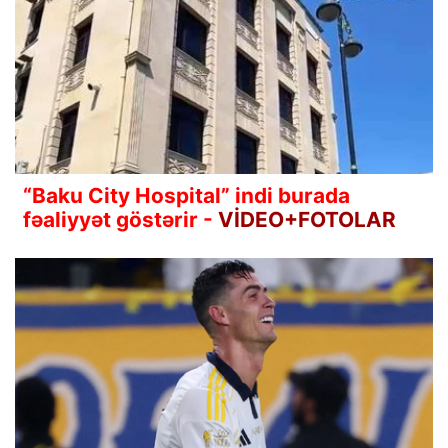
“Baku City Hospital” indi burada
fəaliyyət göstərir -
VİDEO+FOTOLAR