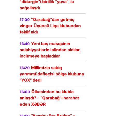
“didərgin”i birillik “yuva” ilə
sağollaşdı
“Qarabağ”dan getmiş
17:00
vinger Üçüncü Liqa klubundan
təklif aldı
Yeni baş məşqçinin
16:40
səlahiyyətlərini əlindən aldılar,
incitməyə başladılar
Millimizin sabiq
16:20
yarımmüdafiəçisi bölgə klubuna
"YOX" dedi
Ölkəsindən bu klubla
16:00
anlaşdı? - “Qarabağ”ı narahat
edən XƏBƏR
“Asadov Pro Bridge” -
15:50