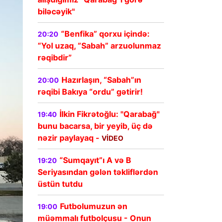
biləcəyik"
“Benfika” qorxu içində:
20:20
“Yol uzaq, ”Sabah” arzuolunmaz
rəqibdir”
Hazırlaşın, “Sabah”ın
20:00
rəqibi Bakıya “ordu” gətirir!
İlkin Fikrətoğlu: "Qarabağ"
19:40
bunu bacarsa, bir yeyib, üç də
nəzir paylayaq -
VİDEO
“Sumqayıt”ı A və B
19:20
Seriyasından gələn təkliflərdən
üstün tutdu
Futbolumuzun ən
19:00
müəmmalı futbolçusu - Onun