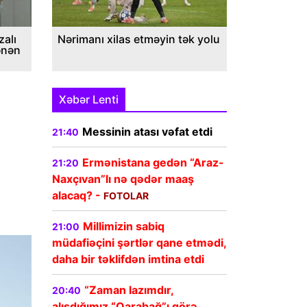
alı
Nərimanı xilas etməyin tək yolu
ənən
Xəbər Lenti
Messinin atası vəfat etdi
21:40
Ermənistana gedən “Araz-
21:20
Naxçıvan”lı nə qədər maaş
alacaq? -
FOTOLAR
Millimizin sabiq
21:00
müdafiəçini şərtlər qane etmədi,
daha bir təklifdən imtina etdi
“Zaman lazımdır,
20:40
alışdığımız “Qarabağ”ı görə