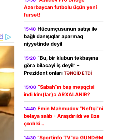
Azərbaycan futbolu üçün yeni
fursət!
Hücumçusunun satışı ilə
15:40
bağlı danışıqlar aparmaq
niyyətində deyil
“Bu, bir klubun təkbaşına
15:20
görə biləcəyi iş deyil” –
Prezident onları
TƏNQİD ETDİ
“Sabah“ın baş məşqçisi
15:00
indi kim(lər)ə ARXALANIR?
Emin Mahmudov “Neftçi”ni
14:40
bəlaya salıb - Araşdırıldı və üzə
çıxdı ki…
"Sportinfo TV”də GÜNDƏM
14:30