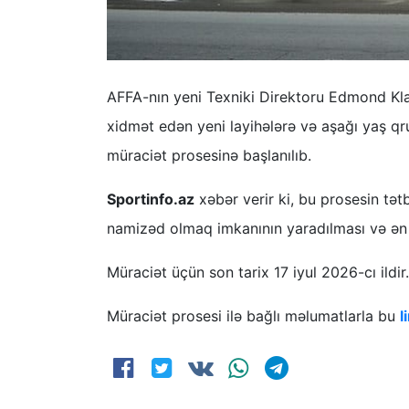
AFFA-nın yeni Texniki Direktoru Edmond Kla
xidmət edən yeni layihələrə və aşağı yaş qr
müraciət prosesinə başlanılıb.
Sportinfo.az
xəbər verir ki, bu prosesin tə
namizəd olmaq imkanının yaradılması və ən 
Müraciət üçün son tarix 17 iyul 2026-cı ildir.
Müraciət prosesi ilə bağlı məlumatlarla bu
l