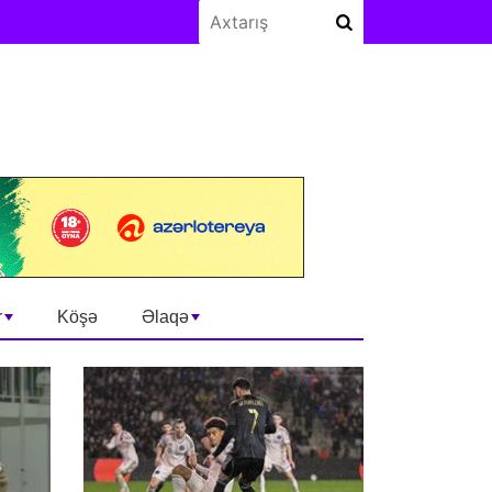
r
Köşə
Əlaqə