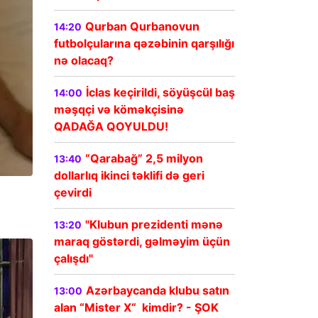
Qurban Qurbanovun
14:20
futbolçularına qəzəbinin qarşılığı
nə olacaq?
İclas keçirildi, söyüşcül baş
14:00
məşqçi və köməkçisinə
QADAĞA QOYULDU!
“Qarabağ” 2,5 milyon
13:40
dollarlıq ikinci təklifi də geri
çevirdi
"Klubun prezidenti mənə
13:20
maraq göstərdi, gəlməyim üçün
çalışdı"
Azərbaycanda klubu satın
13:00
alan “Mister X“ kimdir? - ŞOK