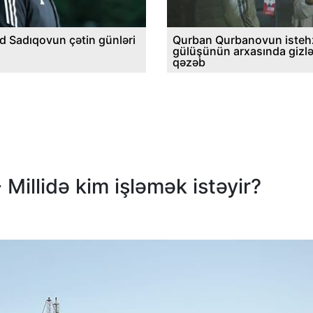
d Sadıqovun çətin günləri
Qurban Qurbanovun istehz
gülüşünün arxasında gizl
qəzəb
 Millidə kim işləmək istəyir?