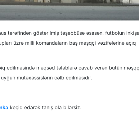
us tərəfindən göstərilmiş təşəbbüsə əsasən, futbolun inkişa
upları üzrə milli komandaların baş məşqçi vəzifələrinə açıq
tbiq edilməsində məqsəd tələblərə cavab verən bütün məşqç
uyğun mütəxəssislərin cəlb edilməsidir.
inkə
keçid edərək tanış ola bilərsiz.