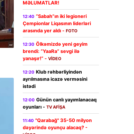
MƏLUMATLAR!
“Sabah”ın iki legioneri
12:40
Çempionlar Liqasının liderləri
arasında yer aldı -
FOTO
Ölkəmizdə yeni geyim
12:30
brendi: “YaaRa” sevgi ilə
yanaşır!” -
VİDEO
Klub rəhbərliyindən
12:20
ayrılmasına icazə verməsini
istədi
Günün canlı yayımlanacaq
12:00
oyunları -
TV AFİŞA
"Qarabağ" 35-50 milyon
11:40
dəyərində oyunçu alacaq? -