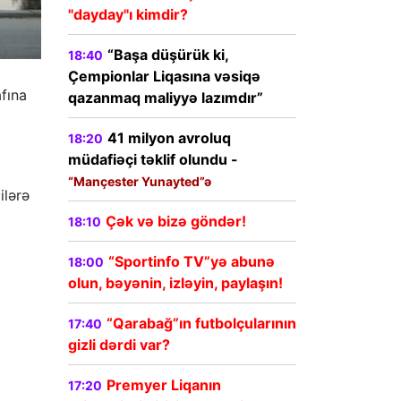
"dayday"ı kimdir?
“Başa düşürük ki,
18:40
Çempionlar Liqasına vəsiqə
fına
qazanmaq maliyyə lazımdır”
41 milyon avroluq
18:20
müdafiəçi təklif olundu -
“Mançester Yunayted”ə
ilərə
Çək və bizə göndər!
18:10
“Sportinfo TV”yə abunə
18:00
olun, bəyənin, izləyin, paylaşın!
“Qarabağ”ın futbolçularının
17:40
gizli dərdi var?
Premyer Liqanın
17:20