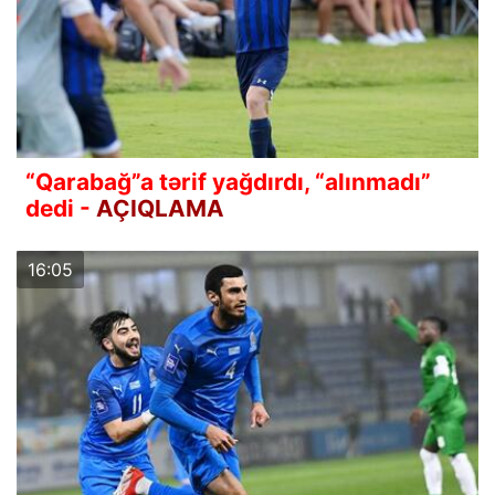
“Qarabağ”a tərif yağdırdı, “alınmadı”
dedi -
AÇIQLAMA
16:05