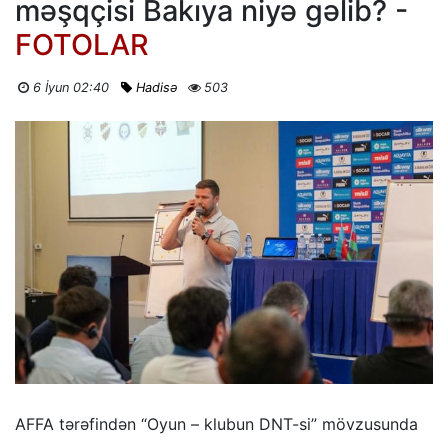
məşqçisi Bakıya niyə gəlib? -
FOTOLAR
6 İyun 02:40
Hadisə
503
AFFA tərəfindən “Oyun – klubun DNT-si” mövzusunda