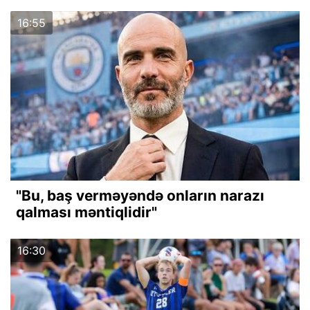
16:55
"Bu, baş verməyəndə onların narazı
qalması məntiqlidir"
16:30