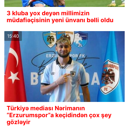
3 kluba yox deyən millimizin
müdafiəçisinin yeni ünvanı bəlli oldu
15:40
Türkiyə mediası Nərimanın
“Erzurumspor”a keçidindən çox şey
gözləyir