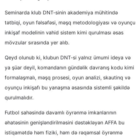
Seminarda klub DNT-sinin akademiya mühitində
tətbiqi, oyun fəlsəfəsi, məşq metodologiyası və oyunçu
inkişaf modelinin vahid sistem kimi qurulması əsas
mövzular sırasında yer alıb.
Qeyd olunub ki, klubun DNT-si yalnız ümumi ideya və
ya şüar deyil, komandanın gündəlik davranış kodu kimi
formalaşmalı, məşq prosesi, oyun analizi, skautinq və
oyunçu inkişafı bu yanaşma əsasında sistemli şəkildə
qurulmalıdır.
Futbol sahəsində davamlı öyrənmə imkanlarının
əhatəsinin genişləndirilməsini dəstəkləyən AFFA bu
istiqamətdə həm fiziki, həm də rəqəmsal öyrənmə