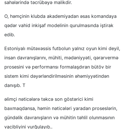
sahələrində təcrübəyə malikdir.
O, həmçinin klubda akademiyadan əsas komandaya
qədər vahid inkişaf modelinin qurulmasında iştirak
edib.
Estoniyalı mütəxəssis futbolun yalnız oyun kimi deyil,
insan davranışlarını, mühiti, mədəniyyəti, qərarvermə
prosesini və performansı formalaşdıran bütöv bir
sistem kimi dəyərləndirilməsinin əhəmiyyətindən
danışıb. T
əlimçi nəticələrə təkcə son göstərici kimi
baxmaqdansa, həmin nəticələri yaradan proseslərin,
gündəlik davranışların və mühitin təhlil olunmasının
vacibliyini vurğulayıb..