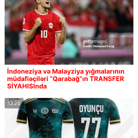
İndoneziya və Malayziya yığmalarının
müdafiəçiləri “Qarabağ”ın TRANSFER
SİYAHISInda
13:25