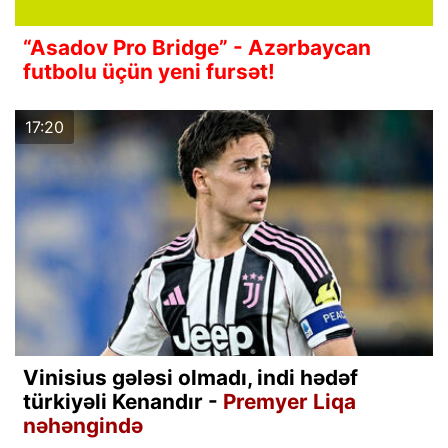
“Asadov Pro Bridge” - Azərbaycan
futbolu üçün yeni fursət!
17:20
Vinisius gələsi olmadı, indi hədəf
türkiyəli Kenandır -
Premyer Liqa
nəhəngində