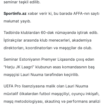
seminar təşkil edilib.
Sportinfo.az
xəbər verir ki, bu barədə AFFA-nın saytı
məlumat yayıb.
Tədbirdə klublardan 60-dək nümayəndə iştirak edib.
İştirakçılar arasında klub menecerləri, akademiya
direktorları, koordinatorları və məşqçilər də olub.
Seminar Estoniyanın Premyer Liqasında çıxış edən
“Harju JK Laagri” klubunun əsas komandasının baş
məşqçisi Lauri Nuuma tərəfindən keçirilib.
UEFA Pro lisenziyasına malik olan Lauri Nuuma
müxtəlif ölkələrdən futbol məşqçiliyi, oyunçu inkişafı,
məşq metodologiyası, skautinq və performans analizi