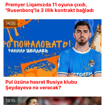
Premyer Liqamızda 11 oyuna çıxdı,
"Rusenborq"la 3 illik kontrakt bağladı
14:00
Pul üzünə həsrət Rusiya klubu
Şeydayevə nə verəcək?
13:35