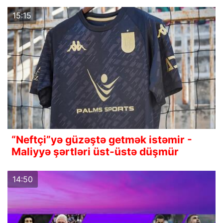
15:15
“Neftçi”yə güzəştə getmək istəmir -
Maliyyə şərtləri üst-üstə düşmür
14:50