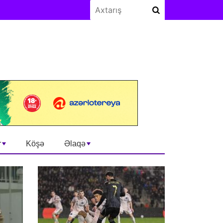
r
Köşə
Əlaqə