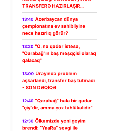
TRANSFERƏ HAZIRLAŞIR…
Azərbaycan dünya
13:40
çempionatına ev sahibliyinə
necə hazırlıq görür?
"O, nə qədər istəsə,
13:20
"Qarabağ"ın baş məşqçisi olaraq
qalacaq"
Ürəyində problem
13:00
aşkarlandı, transfer baş tutmadı
- SON DƏQİQƏ
“Qarabağ” hələ bir qədər
12:40
"çiy"dir, amma çox təhlükəlidir”
Ölkəmizdə yeni geyim
12:30
brendi: “YaaRa” sevgi ilə