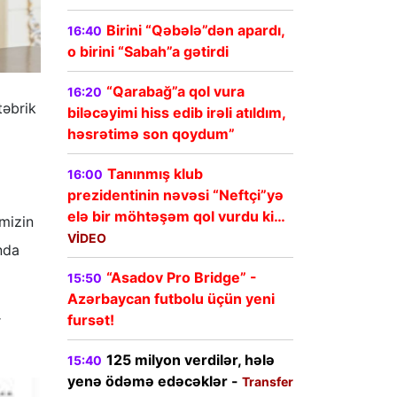
Birini “Qəbələ”dən apardı,
16:40
o birini “Sabah”a gətirdi
“Qarabağ”a qol vura
16:20
təbrik
biləcəyimi hiss edib irəli atıldım,
həsrətimə son qoydum”
Tanınmış klub
16:00
prezidentinin nəvəsi “Neftçi”yə
elə bir möhtəşəm qol vurdu ki…
mizin
VİDEO
nda
“Asadov Pro Bridge” -
15:50
Azərbaycan futbolu üçün yeni
fursət!
r
125 milyon verdilər, hələ
15:40
yenə ödəmə edəcəklər -
Transfer