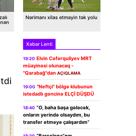
alı
Nərimanı xilas etməyin tək yolu
ənən
Xəbər Lenti
Elvin Cəfərquliyev MRT
19:20
müayinəsi olunacaq -
"Qarabağ"dan
AÇIQLAMA
tdi
"Neftçi" bölgə klubunun
19:00
istedadlı gəncinə ELÇİ DÜŞDÜ
“O, baha başa gələcək,
18:40
onların yerində olsaydım, bu
transfer etməyə çalışardım”
“Barselona”nın
18:20