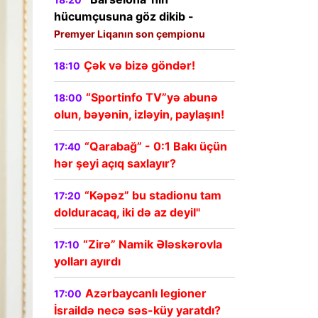
hücumçusuna göz dikib -
Premyer Liqanın son çempionu
Çək və bizə göndər!
18:10
“Sportinfo TV”yə abunə
18:00
olun, bəyənin, izləyin, paylaşın!
“Qarabağ” - 0:1 Bakı üçün
17:40
hər şeyi açıq saxlayır?
“Kəpəz” bu stadionu tam
17:20
dolduracaq, iki də az deyil"
“Zirə” Namik Ələskərovla
17:10
yolları ayırdı
Azərbaycanlı legioner
17:00
İsraildə necə səs-küy yaratdı?