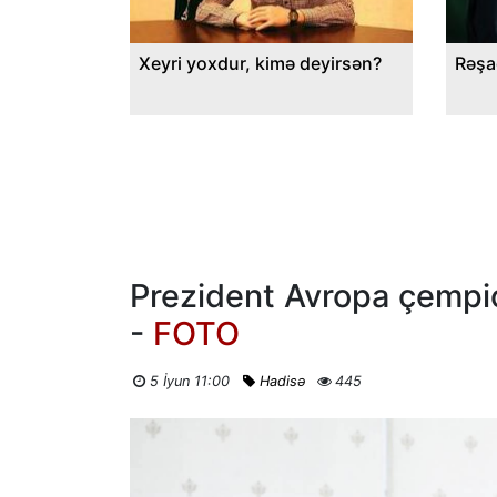
Xeyri yoxdur, kimə deyirsən?
Rəşa
Prezident Avropa çempion
-
FOTO
5 İyun 11:00
Hadisə
445