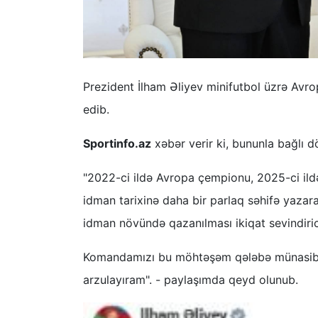
Prezident İlham Əliyev minifutbol üzrə Avro
edib.
Sportinfo.az
xəbər verir ki, bununla bağlı d
"2022-ci ildə Avropa çempionu, 2025-ci ild
idman tarixinə daha bir parlaq səhifə yaz
idman növündə qazanılması ikiqat sevindirici
Komandamızı bu möhtəşəm qələbə münasibətil
arzulayıram". - paylaşımda qeyd olunub.