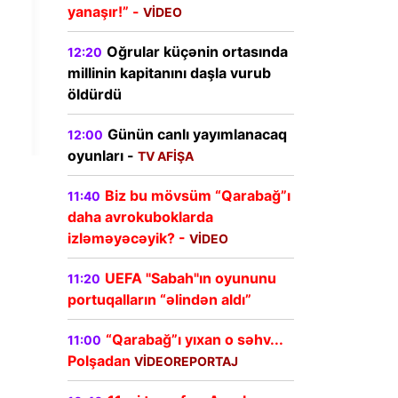
yanaşır!” -
VİDEO
Oğrular küçənin ortasında
12:20
millinin kapitanını daşla vurub
öldürdü
Günün canlı yayımlanacaq
12:00
oyunları -
TV AFİŞA
Biz bu mövsüm “Qarabağ”ı
11:40
daha avrokuboklarda
izləməyəcəyik? -
VİDEO
UEFA "Sabah"ın oyununu
11:20
portuqalların “əlindən aldı”
“Qarabağ”ı yıxan o səhv...
11:00
Polşadan
VİDEOREPORTAJ