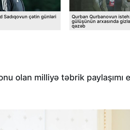
d Sadıqovun çətin günləri
Qurban Qurbanovun istehz
gülüşünün arxasında gizl
qəzəb
u olan milliyə təbrik paylaşımı e