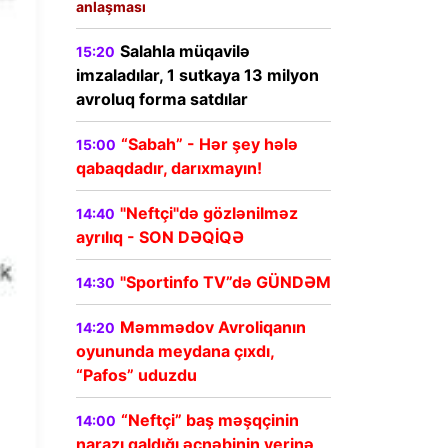
anlaşması
Salahla müqavilə
15:20
imzaladılar, 1 sutkaya 13 milyon
avroluq forma satdılar
“Sabah” - Hər şey hələ
15:00
qabaqdadır, darıxmayın!
"Neftçi"də gözlənilməz
14:40
ayrılıq - SON DƏQİQƏ
"Sportinfo TV”də GÜNDƏM
14:30
Məmmədov Avroliqanın
14:20
oyununda meydana çıxdı,
“Pafos” uduzdu
“Neftçi” baş məşqçinin
14:00
narazı qaldığı əcnəbinin yerinə