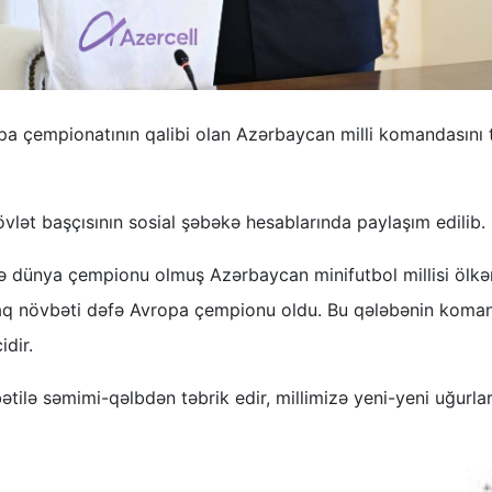
pa çempionatının qalibi olan Azərbaycan milli komandasını 
övlət başçısının sosial şəbəkə hesablarında paylaşım edilib.
ə dünya çempionu olmuş Azərbaycan minifutbol millisi ölkə
araq növbəti dəfə Avropa çempionu oldu. Bu qələbənin koma
dir.
ə səmimi-qəlbdən təbrik edir, millimizə yeni-yeni uğurla