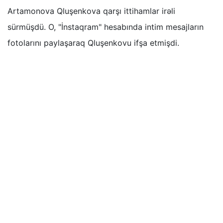
Artamonova Qluşenkova qarşı ittihamlar irəli
sürmüşdü. O, "İnstaqram" hesabında intim mesajların
fotolarını paylaşaraq Qluşenkovu ifşa etmişdi.