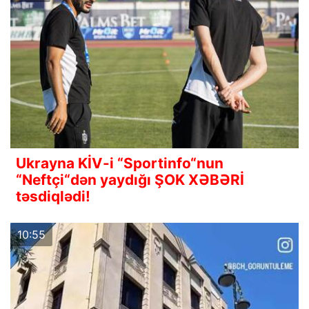
Ukrayna KİV-i “Sportinfo“nun
“Neftçi“dən yaydığı ŞOK XƏBƏRİ
təsdiqlədi!
10:55