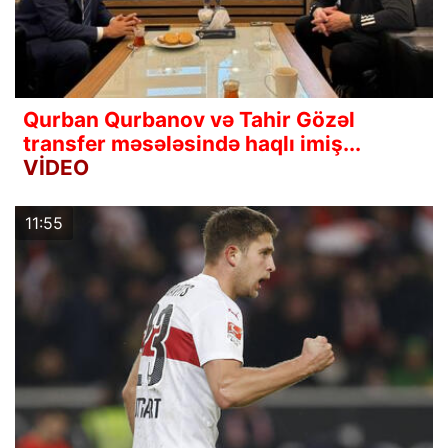
Qurban Qurbanov və Tahir Gözəl
transfer məsələsində haqlı imiş...
VİDEO
11:55