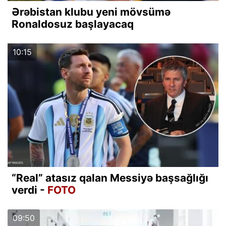
Ərəbistan klubu yeni mövsümə
Ronaldosuz başlayacaq
10:15
“Real” atasız qalan Messiyə başsağlığı
verdi -
FOTO
09:50