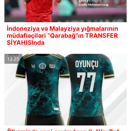
İndoneziya və Malayziya yığmalarının
müdafiəçiləri “Qarabağ”ın TRANSFER
SİYAHISInda
13:25