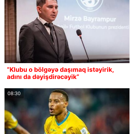
“Klubu o bölgəyə daşımaq istəyirik,
adını da dəyişdirəcəyik”
08:30