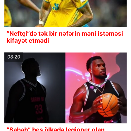
“Neftçi”də tək bir nəfərin məni istəməsi
kifayət etmədi
08:20
“Sabah” beş ölkədə legioner olan