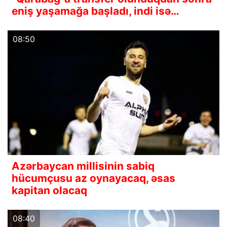
eniş yaşamağa başladı, indi isə…
08:50
Azərbaycan millisinin sabiq
hücumçusu az oynayacaq, əsas
kapitan olacaq
08:40