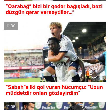
“Qarabağ” bizi bir qədər bağışladı, bəzi
düzgün qərar versəydilər…”
11:30
“Sabah”a iki qol vuran hücumçu: “Uzun
müddətdir onları gözləyirdim”
11:05