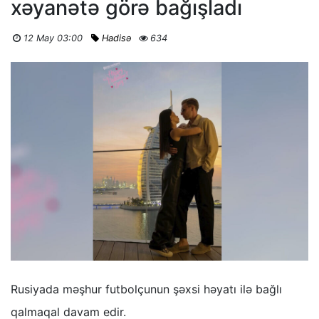
xəyanətə görə bağışladı
12 May 03:00
Hadisə
634
Rusiyada məşhur futbolçunun şəxsi həyatı ilə bağlı
qalmaqal davam edir.