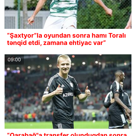
“Şaxtyor”la oyundan sonra hamı Toralı
tənqid etdi, zamana ehtiyac var”
09:00
“Qarabağ"a transfer olunduqdan sonra