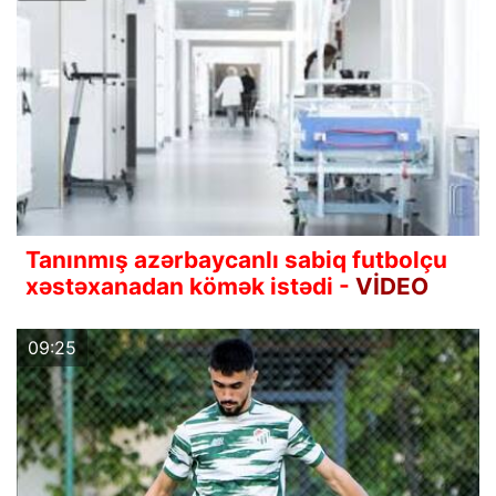
Tanınmış azərbaycanlı sabiq futbolçu
xəstəxanadan kömək istədi -
VİDEO
09:25