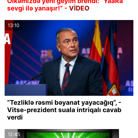
Ölkəmizdə yeni geyim brendi: “YaaRa”
sevgi ilə yanaşır!” -
VİDEO
13:10
“Tezliklə rəsmi bəyanat yayacağıq”, -
Vitse-prezident suala intriqalı cavab
verdi
12:45