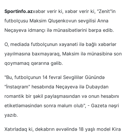
Sportinfo.az
xəbər verir ki, xəbər verir ki, "Zenit"in
futbolçusu Maksim Qluşenkovun sevgilisi Anna
Neçayeva idmançı ilə münasibətlərini bərpa edib.
O, mediada futbolçunun xəyanəti ilə bağlı xəbərlər
yayılmasına baxmayaraq, Maksim ilə münasibinə son
qoymamaq qərarına gəlib.
"Bu, futbolçunun 14 fevral Sevgililər Günündə
"İnstaqram" hesabında Neçayeva ilə Dubaydan
romantik bir şəkil paylaşmasından və onun hesabını
etiketləməsindən sonra məlum olub", - Gazeta nəşri
yazıb.
Xatırladaq ki, dekabrın əvvəlində 18 yaşlı model Kira