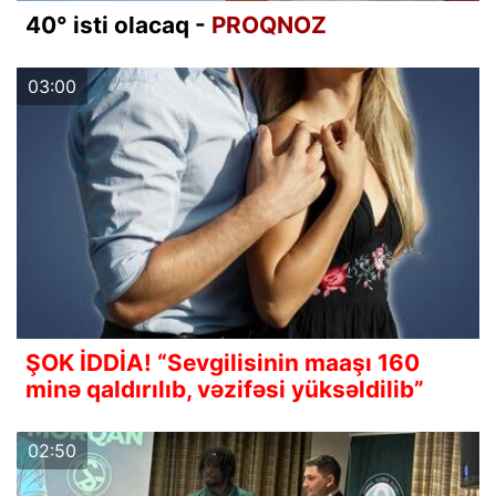
40° isti olacaq -
PROQNOZ
03:00
ŞOK İDDİA! “Sevgilisinin maaşı 160
minə qaldırılıb, vəzifəsi yüksəldilib”
02:50