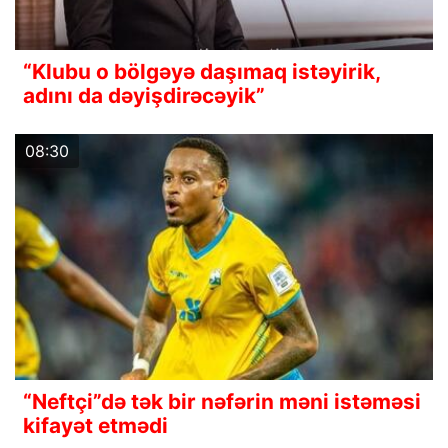
“Klubu o bölgəyə daşımaq istəyirik,
adını da dəyişdirəcəyik”
08:30
“Neftçi”də tək bir nəfərin məni istəməsi
kifayət etmədi