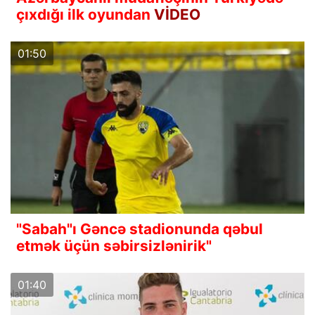
çıxdığı ilk oyundan
VİDEO
01:50
"Sabah"ı Gəncə stadionunda qəbul
etmək üçün səbirsizlənirik"
01:40