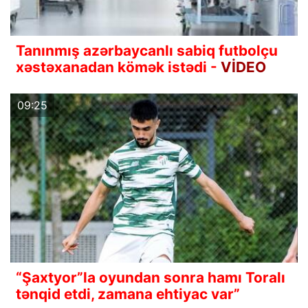
Tanınmış azərbaycanlı sabiq futbolçu
xəstəxanadan kömək istədi -
VİDEO
09:25
“Şaxtyor”la oyundan sonra hamı Toralı
tənqid etdi, zamana ehtiyac var”