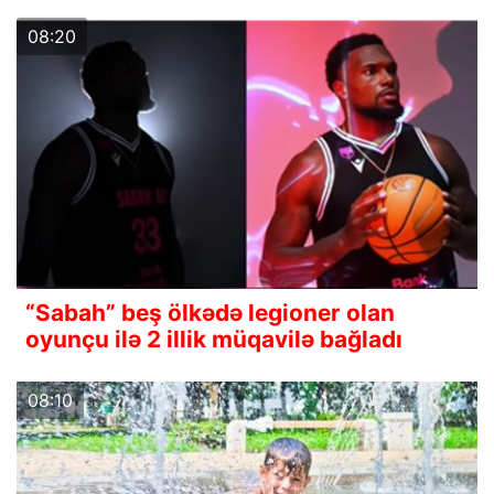
08:20
“Sabah” beş ölkədə legioner olan
oyunçu ilə 2 illik müqavilə bağladı
08:10