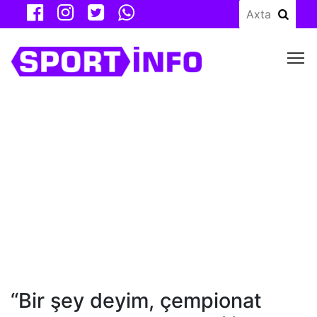
M
“Bir şey deyim, çempionat