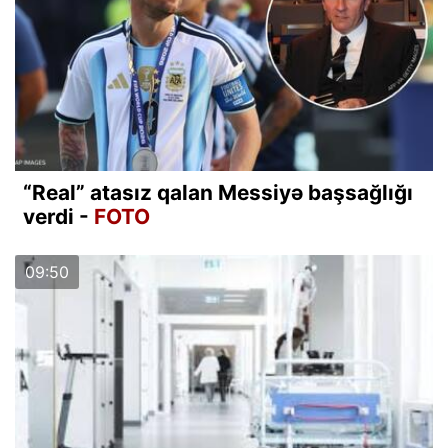
“Real” atasız qalan Messiyə başsağlığı
verdi -
FOTO
09:50