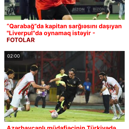
“Qarabağ”da kapitan sarğıəsını daşıyan
"Liverpul"da oynamaq istəyir -
FOTOLAR
02:00
Azərbaycanlı müdafiəçinin Türkiyədə