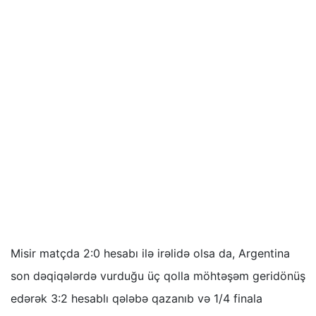
Misir matçda 2:0 hesabı ilə irəlidə olsa da, Argentina
son dəqiqələrdə vurduğu üç qolla möhtəşəm geridönüş
edərək 3:2 hesablı qələbə qazanıb və 1/4 finala