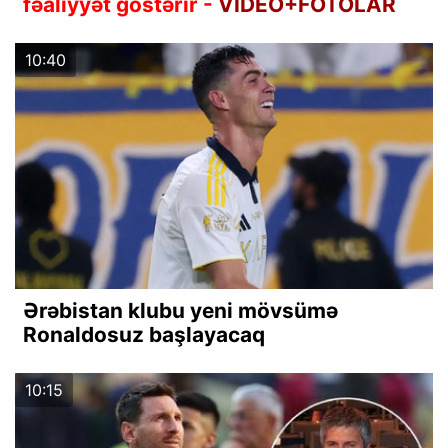
fəaliyyət göstərir -
VİDEO+FOTOLAR
10:40
Ərəbistan klubu yeni mövsümə
Ronaldosuz başlayacaq
10:15