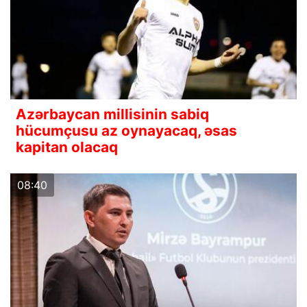
Azərbaycan millisinin sabiq
hücumçusu az oynayacaq, əsas
kapitan olacaq
08:40