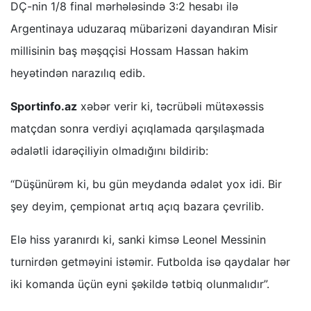
DÇ-nin 1/8 final mərhələsində 3:2 hesabı ilə
Argentinaya uduzaraq mübarizəni dayandıran Misir
millisinin baş məşqçisi Hossam Hassan hakim
heyətindən narazılıq edib.
Sportinfo.az
xəbər verir ki, təcrübəli mütəxəssis
matçdan sonra verdiyi açıqlamada qarşılaşmada
ədalətli idarəçiliyin olmadığını bildirib:
“Düşünürəm ki, bu gün meydanda ədalət yox idi. Bir
şey deyim, çempionat artıq açıq bazara çevrilib.
Elə hiss yaranırdı ki, sanki kimsə Leonel Messinin
turnirdən getməyini istəmir. Futbolda isə qaydalar hər
iki komanda üçün eyni şəkildə tətbiq olunmalıdır”.