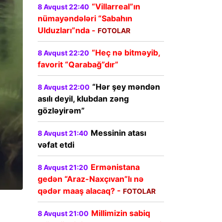
“Villarreal”ın
8 Avqust 22:40
nümayəndələri “Sabahın
Ulduzları”nda -
FOTOLAR
“Heç nə bitməyib,
8 Avqust 22:20
favorit “Qarabağ”dır”
“Hər şey məndən
8 Avqust 22:00
asılı deyil, klubdan zəng
gözləyirəm”
Messinin atası
8 Avqust 21:40
vəfat etdi
Ermənistana
8 Avqust 21:20
gedən “Araz-Naxçıvan”lı nə
qədər maaş alacaq? -
FOTOLAR
Millimizin sabiq
8 Avqust 21:00