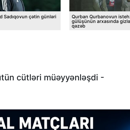
d Sadıqovun çətin günləri
Qurban Qurbanovun istehz
gülüşünün arxasında gizl
qəzəb
ütün cütləri müəyyənləşdi -