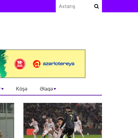
r
Köşə
Əlaqə