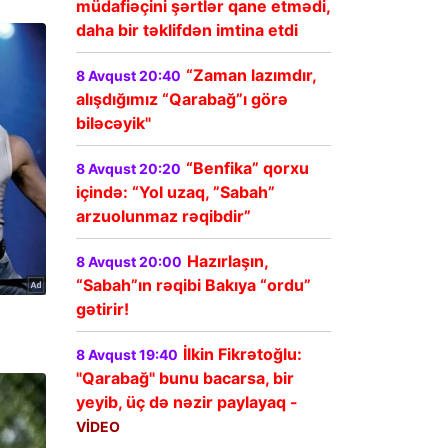
müdafiəçini şərtlər qane etmədi,
daha bir təklifdən imtina etdi
“Zaman lazımdır,
8 Avqust 20:40
alışdığımız “Qarabağ”ı görə
biləcəyik"
“Benfika” qorxu
8 Avqust 20:20
içində: “Yol uzaq, ”Sabah”
arzuolunmaz rəqibdir”
Hazırlaşın,
8 Avqust 20:00
“Sabah”ın rəqibi Bakıya “ordu”
gətirir!
İlkin Fikrətoğlu:
8 Avqust 19:40
"Qarabağ" bunu bacarsa, bir
yeyib, üç də nəzir paylayaq -
VİDEO