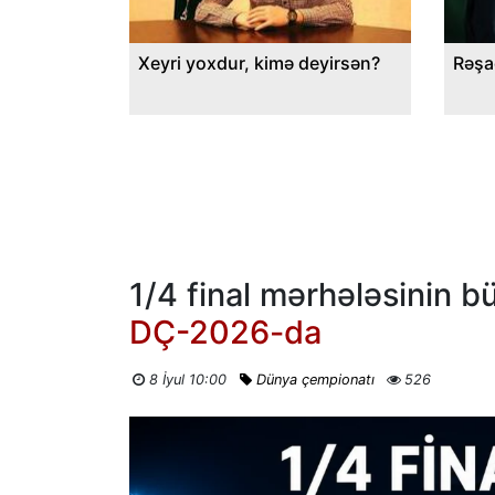
Xeyri yoxdur, kimə deyirsən?
Rəşa
1/4 final mərhələsinin b
DÇ-2026-da
8 İyul 10:00
Dünya çempionatı
526