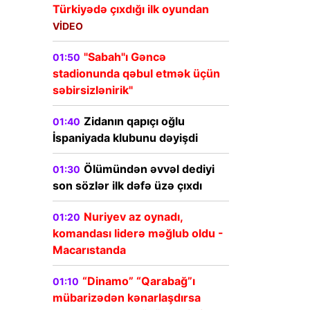
Türkiyədə çıxdığı ilk oyundan
VİDEO
"Sabah"ı Gəncə
01:50
stadionunda qəbul etmək üçün
səbirsizlənirik"
Zidanın qapıçı oğlu
01:40
İspaniyada klubunu dəyişdi
Ölümündən əvvəl dediyi
01:30
son sözlər ilk dəfə üzə çıxdı
Nuriyev az oynadı,
01:20
komandası liderə məğlub oldu -
Macarıstanda
“Dinamo” “Qarabağ”ı
01:10
mübarizədən kənarlaşdırsa