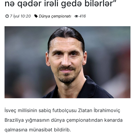
nə qədər irəli gedə bilərlər”
7 İyul 10:20
Dünya çempionatı
416
İsveç millisinin sabiq futbolçusu Zlatan İbrahimoviç
Braziliya yığmasının dünya çempionatından kənarda
qalmasına münasibət bildirib.