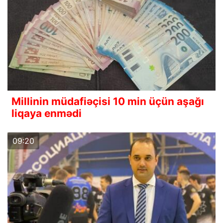
Millinin müdafiəçisi 10 min üçün aşağı
liqaya enmədi
09:20