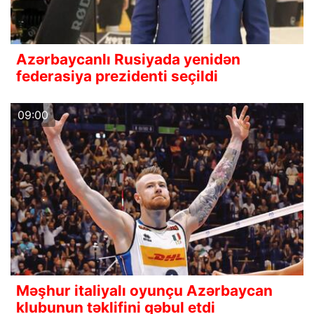
Azərbaycanlı Rusiyada yenidən
federasiya prezidenti seçildi
09:00
Məşhur italiyalı oyunçu Azərbaycan
klubunun təklifini qəbul etdi