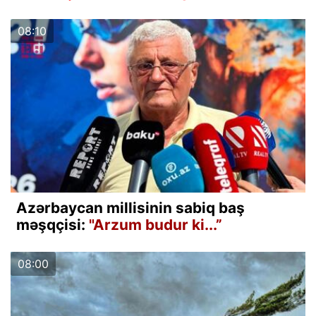
08:10
Azərbaycan millisinin sabiq baş
məşqçisi:
"Arzum budur ki...”
08:00