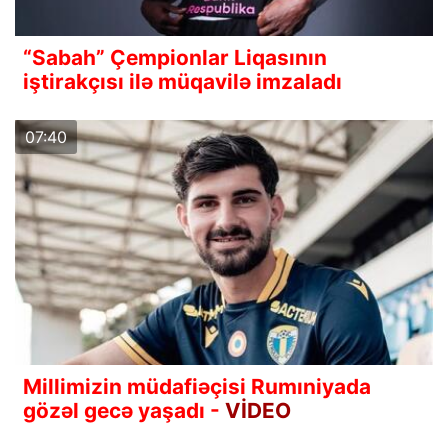
“Sabah” Çempionlar Liqasının
iştirakçısı ilə müqavilə imzaladı
07:40
Millimizin müdafiəçisi Rumıniyada
gözəl gecə yaşadı -
VİDEO