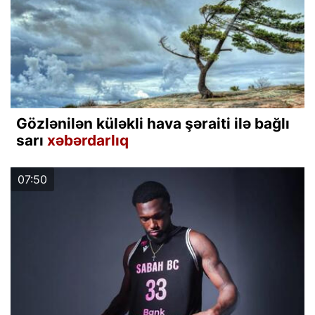
Gözlənilən küləkli hava şəraiti ilə bağlı
sarı
xəbərdarlıq
07:50