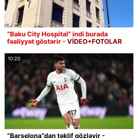
“Baku City Hospital” indi burada
fəaliyyət göstərir -
VİDEO+FOTOLAR
10:20
“Barselona”dan təklif gözləyir -