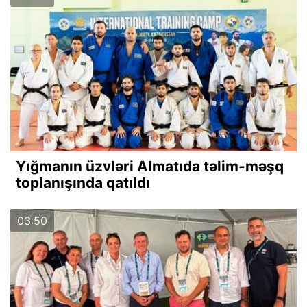
Yığmanın üzvləri Almatıda təlim-məşq
toplanışında qatıldı
03:50