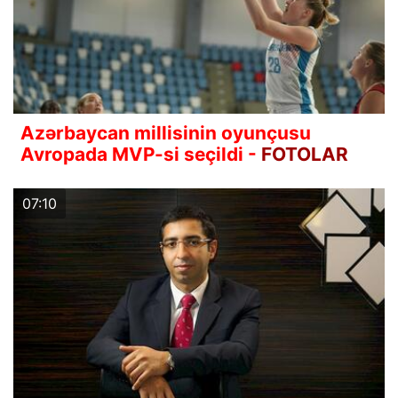
Azərbaycan millisinin oyunçusu
Avropada MVP-si seçildi -
FOTOLAR
07:10