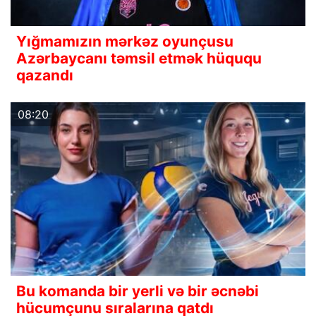
Yığmamızın mərkəz oyunçusu
Azərbaycanı təmsil etmək hüququ
qazandı
08:20
Bu komanda bir yerli və bir əcnəbi
hücumçunu sıralarına qatdı