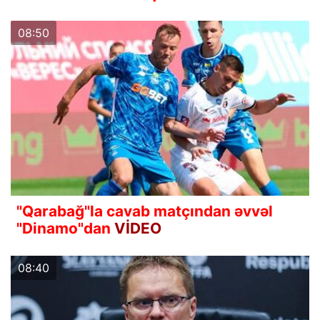
08:50
"Qarabağ"la cavab matçından əvvəl
"Dinamo"dan
VİDEO
08:40