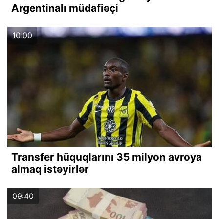
Argentinalı müdafiəçi
10:00
Transfer hüquqlarını 35 milyon avroya
almaq istəyirlər
09:40