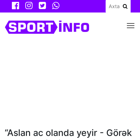
M
“Aslan ac olanda yeyir - Görək