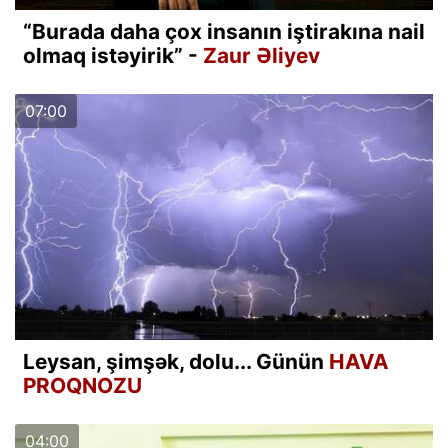
“Burada daha çox insanın iştirakına nail
olmaq istəyirik” -
Zaur Əliyev
07:00
Leysan, şimşək, dolu... Günün
HAVA
PROQNOZU
04:00