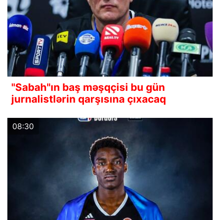
"Sabah"ın baş məşqçisi bu gün
jurnalistlərin qarşısına çıxacaq
08:30