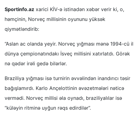
Sportinfo.az
xarici KİV-ə istinadən xəbər verir ki, o,
həmçinin, Norveç millisinin oyununu yüksək
qiymətləndirib:
“Aslan ac olanda yeyir. Norveç yığması mənə 1994-cü il
dünya çempionatındakı İsveç millisini xatırlatdı. Görək
nə qədər irəli gedə bilərlər.
Braziliya yığması isə turnirin əvvəlindən inandırıcı təsir
bağışlamırdı. Karlo Ançelottinin əvəzetmələri nəticə
vermədi. Norveç millisi əla oynadı, braziliyalılar isə
“küləyin ritminə uyğun rəqs edirdilər”.