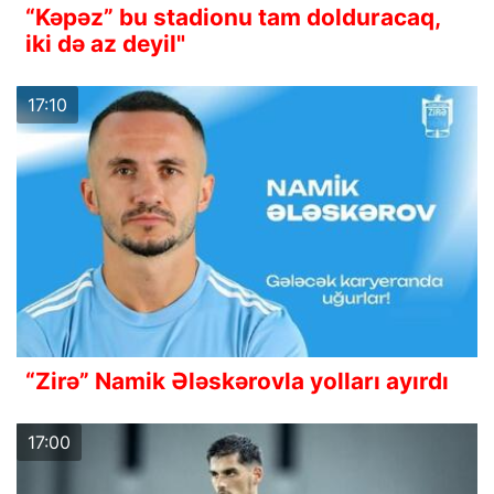
“Kəpəz” bu stadionu tam dolduracaq,
iki də az deyil"
17:10
“Zirə” Namik Ələskərovla yolları ayırdı
17:00