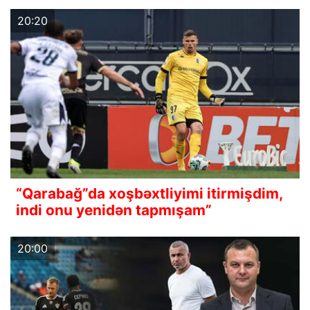
20:20
“Qarabağ”da xoşbəxtliyimi itirmişdim,
indi onu yenidən tapmışam”
20:00