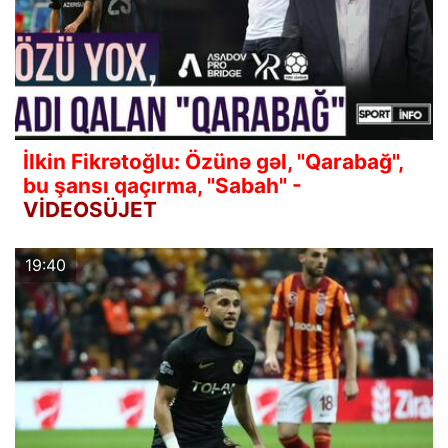
İlkin Fikrətoğlu: Özünə gəl, "Qarabağ",
bu şansı qaçırma, "Sabah" -
VİDEOSÜJET
19:40