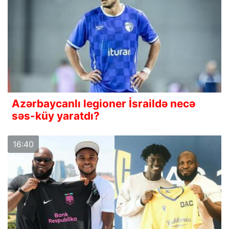
Azərbaycanlı legioner İsraildə necə
səs-küy yaratdı?
16:40