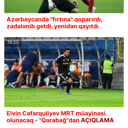
Azərbaycanda "fırtına" qoparırdı,
zədələnib getdi, yenidən qayıtdı
19:20
Elvin Cəfərquliyev MRT müayinəsi
olunacaq - "Qarabağ"dan
AÇIQLAMA