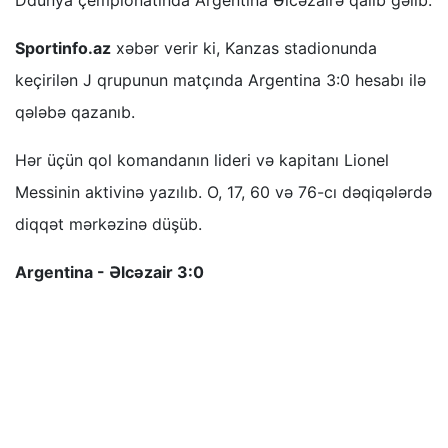
Ddünya çempionatında Argentina Əlcəzairə qalib gəlib.
Sportinfo.az
xəbər verir ki, Kanzas stadionunda
keçirilən J qrupunun matçında Argentina 3:0 hesabı ilə
qələbə qazanıb.
Hər üçün qol komandanın lideri və kapitanı Lionel
Messinin aktivinə yazılıb. O, 17, 60 və 76-cı dəqiqələrdə
diqqət mərkəzinə düşüb.
Argentina - Əlcəzair 3:0