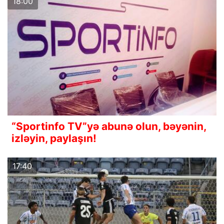
18:00
“Sportinfo TV”yə abunə olun, bəyənin,
izləyin, paylaşın!
17:40