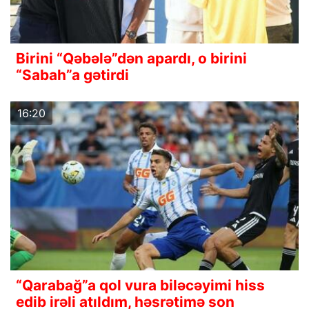
Birini “Qəbələ”dən apardı, o birini
“Sabah”a gətirdi
16:20
“Qarabağ”a qol vura biləcəyimi hiss
edib irəli atıldım, həsrətimə son