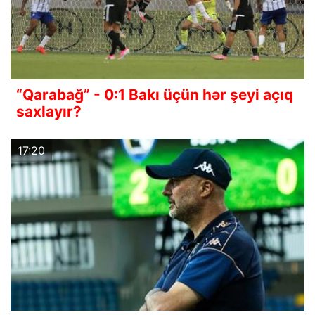
“Qarabağ” - 0:1 Bakı üçün hər şeyi açıq
saxlayır?
17:20