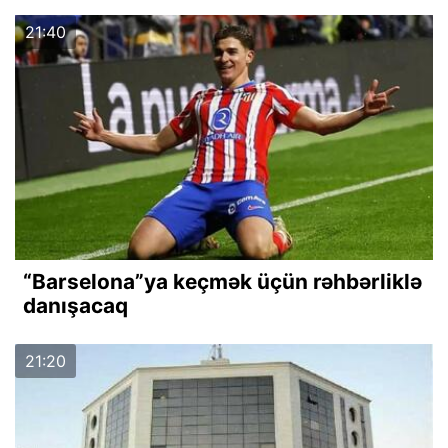
21:40
“Barselona”ya keçmək üçün rəhbərliklə
danışacaq
21:20