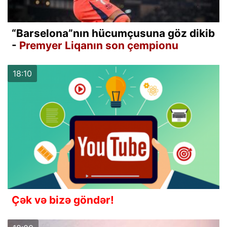
“Barselona”nın hücumçusuna göz dikib
-
Premyer Liqanın son çempionu
18:10
Çək və bizə göndər!