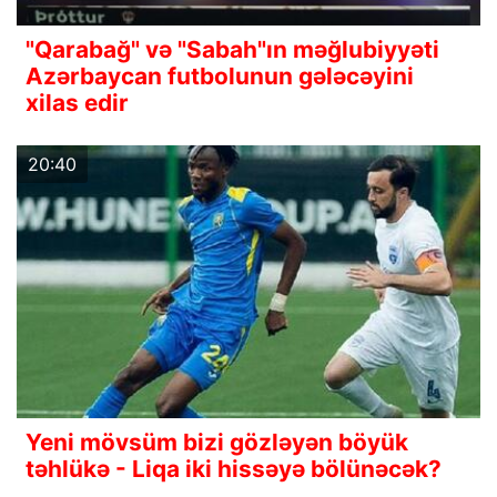
"Qarabağ" və "Sabah"ın məğlubiyyəti
Azərbaycan futbolunun gələcəyini
xilas edir
20:40
Yeni mövsüm bizi gözləyən böyük
təhlükə - Liqa iki hissəyə bölünəcək?