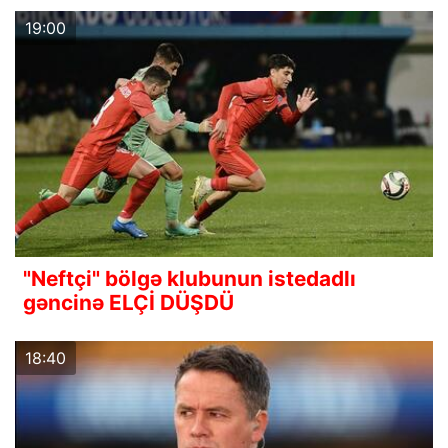
19:00
"Neftçi" bölgə klubunun istedadlı
gəncinə ELÇİ DÜŞDÜ
18:40