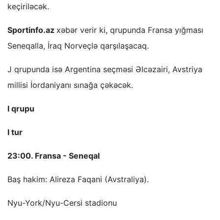
keçiriləcək.
Sportinfo.az
xəbər verir ki, qrupunda Fransa yığması
Seneqalla, İraq Norveçlə qarşılaşacaq.
J qrupunda isə Argentina seçməsi Əlcəzairi, Avstriya
millisi İordaniyanı sınağa çəkəcək.
I qrupu
I tur
23:00. Fransa - Seneqal
Baş hakim: Alireza Faqani (Avstraliya).
Nyu-York/Nyu-Cersi stadionu