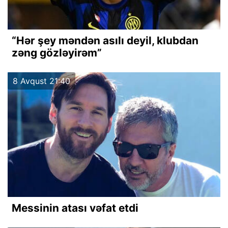
“Hər şey məndən asılı deyil, klubdan
zəng gözləyirəm”
8 Avqust 21:40
Messinin atası vəfat etdi