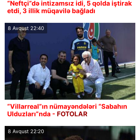
“Neftçi”də intizamsız idi, 5 qolda iştirak
etdi, 3 illik müqavilə bağladı
8 Avqust 22:40
“Villarreal”ın nümayəndələri “Sabahın
Ulduzları”nda -
FOTOLAR
8 Avqust 22:20