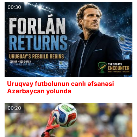
00:30
Uruqvay futbolunun canlı əfsanəsi
Azərbaycan yolunda
00:20