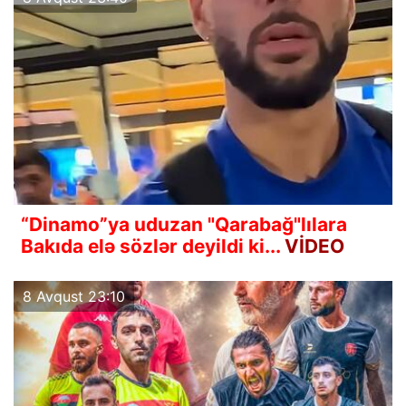
“Dinamo”ya uduzan "Qarabağ"lılara
Bakıda elə sözlər deyildi ki...
VİDEO
8 Avqust 23:10