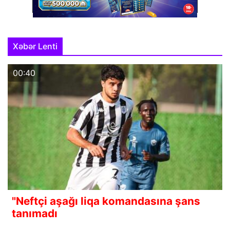
Xəbər Lenti
00:40
"Neftçi aşağı liqa komandasına şans
tanımadı