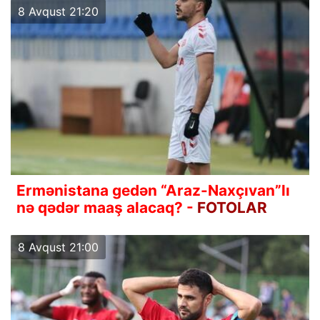
8 Avqust 21:20
Ermənistana gedən “Araz-Naxçıvan”lı
nə qədər maaş alacaq? -
FOTOLAR
8 Avqust 21:00