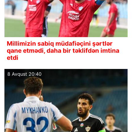
Millimizin sabiq müdafiəçini şərtlər
qane etmədi, daha bir təklifdən imtina
etdi
8 Avqust 20:40