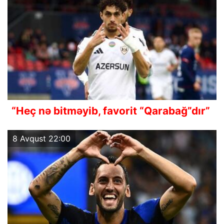
“Heç nə bitməyib, favorit “Qarabağ”dır”
8 Avqust 22:00