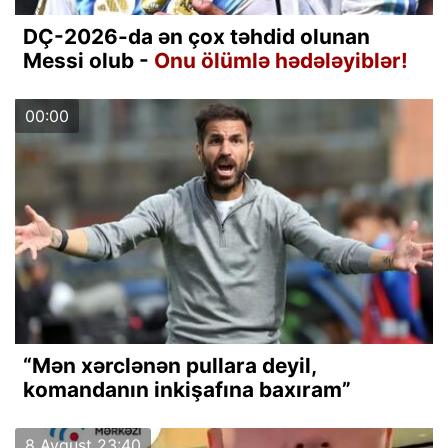
DÇ-2026-da ən çox təhdid olunan
Messi olub -
Onu ölümlə hədələyiblər!
00:00
“Mən xərclənən pullara deyil,
komandanın inkişafına baxıram”
8 Avqust 23:40