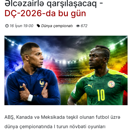
Əlcəzairlə qarşılaşacaq -
DÇ-2026-da bu gün
16 İyun 19:00
Dünya çempionatı
672
ABŞ, Kanada və Meksikada təşkil olunan futbol üzrə
dünya çempionatında I turun növbəti oyunları