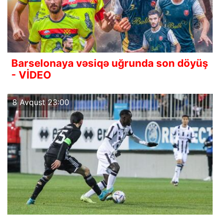
Barselonaya vəsiqə uğrunda son döyüş
- VİDEO
8 Avqust 23:00