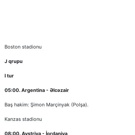
Boston stadionu
J qrupu
I tur
05:00. Argentina - Əlcəzair
Baş hakim: Şimon Marçinyak (Polşa).
Kanzas stadionu
08:00. Avstriya - İordaniya