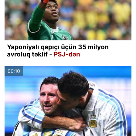
Yaponiyalı qapıçı üçün 35 milyon
avroluq təklif -
PSJ-dən
00:10