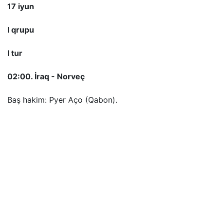
17 iyun
I qrupu
I tur
02:00. İraq - Norveç
Baş hakim: Pyer Aço (Qabon).