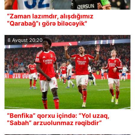
“Zaman lazımdır, alışdığımız
“Qarabağ”ı görə biləcəyik"
8 Avqust 20:20
“Benfika” qorxu içində: “Yol uzaq,
”Sabah” arzuolunmaz rəqibdir”