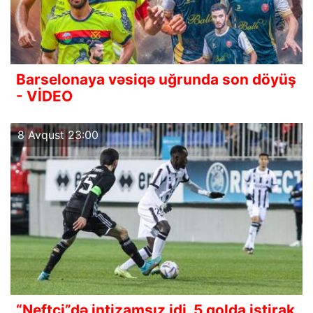
Barselonaya vəsiqə uğrunda son döyüş
- VİDEO
8 Avqust 23:00
“Neftçi”də intizamsız idi, 5 qolda iştirak