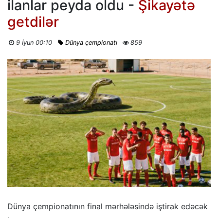
ilanlar peyda oldu -
Şikayətə
getdilər
9 İyun 00:10
Dünya çempionatı
859
Dünya çempionatının final mərhələsində iştirak edəcək