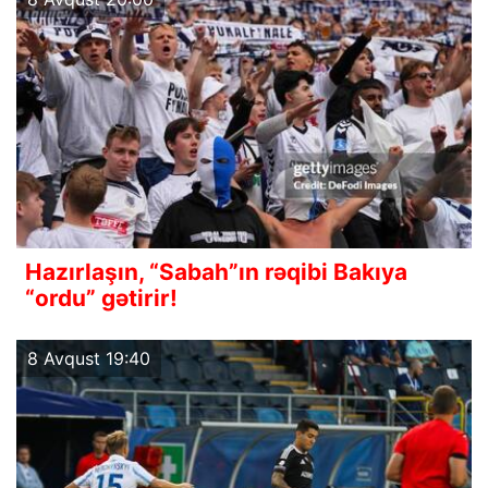
Hazırlaşın, “Sabah”ın rəqibi Bakıya
“ordu” gətirir!
8 Avqust 19:40