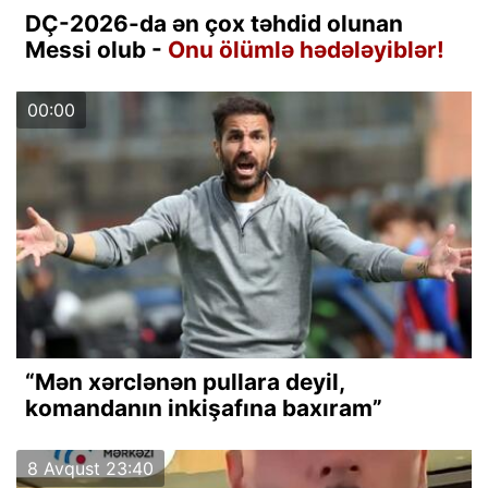
DÇ-2026-da ən çox təhdid olunan
Messi olub -
Onu ölümlə hədələyiblər!
00:00
“Mən xərclənən pullara deyil,
komandanın inkişafına baxıram”
8 Avqust 23:40