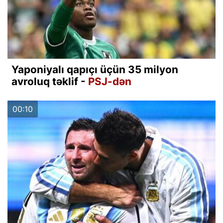
Yaponiyalı qapıçı üçün 35 milyon
avroluq təklif -
PSJ-dən
00:10