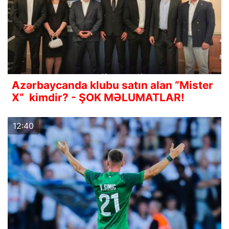
Azərbaycanda klubu satın alan “Mister
X“ kimdir? - ŞOK MƏLUMATLAR!
12:40