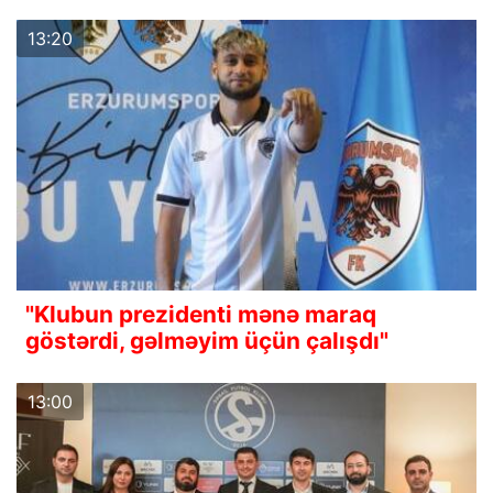
13:20
"Klubun prezidenti mənə maraq
göstərdi, gəlməyim üçün çalışdı"
13:00