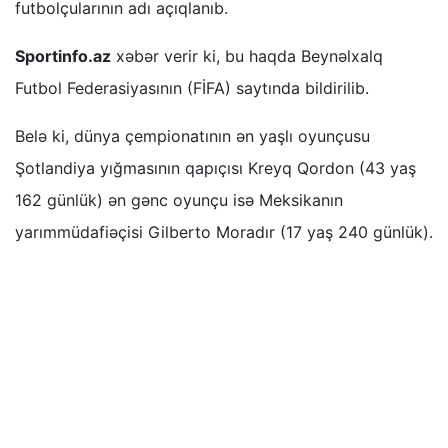
futbolçularının adı açıqlanıb.
Sportinfo.az
xəbər verir ki, bu haqda Beynəlxalq
Futbol Federasiyasının (FİFA) saytında bildirilib.
Belə ki, dünya çempionatının ən yaşlı oyunçusu
Şotlandiya yığmasının qapıçısı Kreyq Qordon (43 yaş
162 günlük) ən gənc oyunçu isə Meksikanın
yarımmüdafiəçisi Gilberto Moradır (17 yaş 240 günlük).