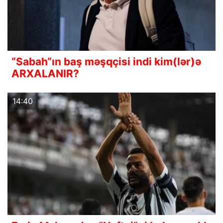
“Sabah“ın baş məşqçisi indi kim(lər)ə
ARXALANIR?
14:40