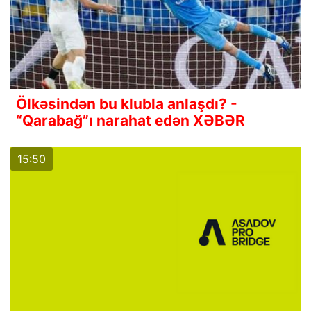
Ölkəsindən bu klubla anlaşdı? -
“Qarabağ”ı narahat edən XƏBƏR
15:50