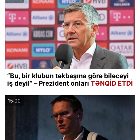
“Bu, bir klubun təkbaşına görə biləcəyi
iş deyil” – Prezident onları
TƏNQİD ETDİ
15:00