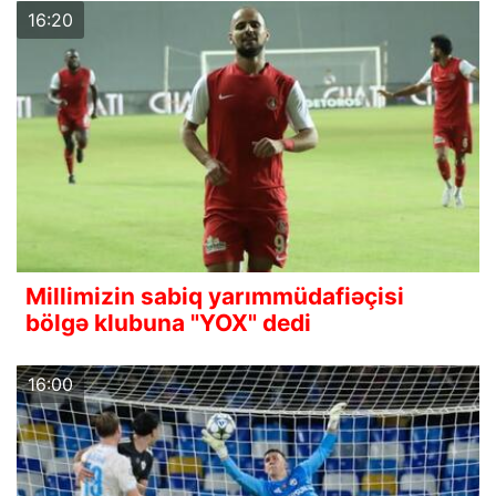
16:20
Millimizin sabiq yarımmüdafiəçisi
bölgə klubuna "YOX" dedi
16:00