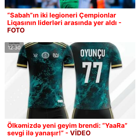
“Sabah”ın iki legioneri Çempionlar
Liqasının liderləri arasında yer aldı -
FOTO
12:30
Ölkəmizdə yeni geyim brendi: “YaaRa”
sevgi ilə yanaşır!” -
VİDEO