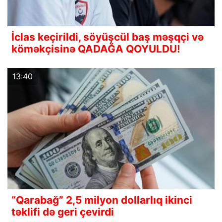
İclas keçirildi, söyüşcül baş məşqçi və
köməkçisinə QADAĞA QOYULDU!
13:40
“Qarabağ” 2,5 milyon dollarlıq ikinci
təklifi də geri çevirdi