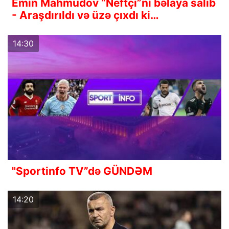
Emin Mahmudov “Neftçi”ni bəlaya salıb
- Araşdırıldı və üzə çıxdı ki…
14:30
"Sportinfo TV”də GÜNDƏM
14:20