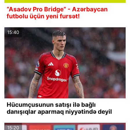
“Asadov Pro Bridge” - Azərbaycan
futbolu üçün yeni fursət!
15:40
Hücumçusunun satışı ilə bağlı
danışıqlar aparmaq niyyətində deyil
15:20