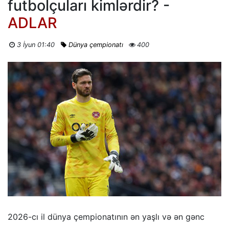
futbolçuları kimlərdir? -
ADLAR
3 İyun 01:40
Dünya çempionatı
400
2026-cı il dünya çempionatının ən yaşlı və ən gənc