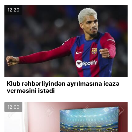
12:20
Klub rəhbərliyindən ayrılmasına icazə
verməsini istədi
12:00