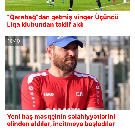
“Qarabağ”dan getmiş vinger Üçüncü
Liqa klubundan təklif aldı
16:40
Yeni baş məşqçinin səlahiyyətlərini
əlindən aldılar, incitməyə başladılar