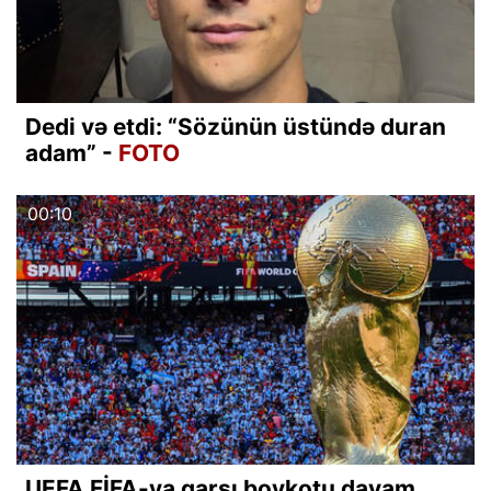
Dedi və etdi: “Sözünün üstündə duran
adam” -
FOTO
00:10
UEFA FİFA-ya qarşı boykotu davam