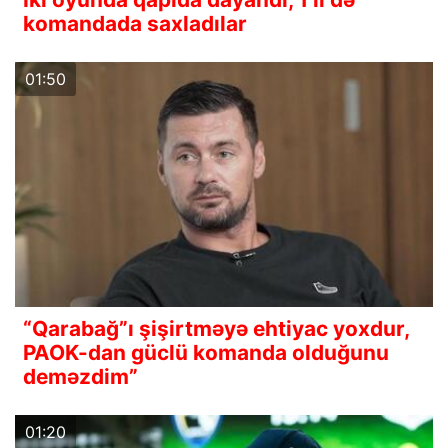
komandada saxladılar
01:50
“Qarabağ”ı şişirtməyə ehtiyac yoxdur,
PAOK-dan güclü komanda olduğunu
deməzdim”
01:20