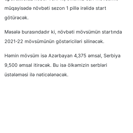
müqayisədə növbəti sezon 1 pillə irəlidə start
götürəcək.
Məsələ burasındadır ki, növbəti mövsümün startında
2021-22 mövsümünün göstəriciləri silinəcək.
Həmin mövsüm isə Azərbayan 4,375 əmsal, Serbiya
9,500 əmsal itirəcək. Bu isə ölkəmizin serbləri
üstələməsi ilə nəticələnəcək.