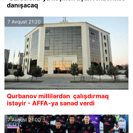
danışacaq
7 Avqust 21:20
Qurbanov millilərdən çalışdırmaq
istəyir - AFFA-ya sənəd verdi
7 Avqust 21:00