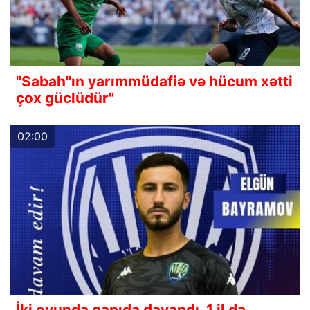
"Sabah"ın yarımmüdafiə və hücum xətti
çox güclüdür"
02:00
İki oyunda qapıda dayandı, 1 il də