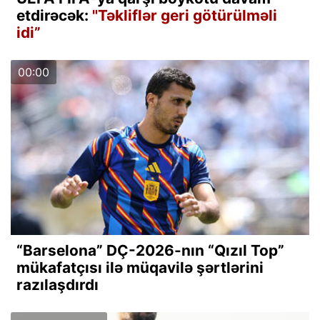
etdirəcək:
"Təkliflər geri götürülməli
idi”
00:00
“Barselona” DÇ-2026-nın “Qızıl Top”
mükafatçısı ilə müqavilə şərtlərini
razılaşdırdı