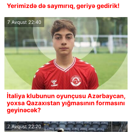
Yerimizdə də saymırıq, geriyə gedirik!
7 Avqust 22:40
İtaliya klubunun oyunçusu Azərbaycan,
yoxsa Qazaxıstan yığmasının formasını
geyinəcək?
7 Avqust 22:20