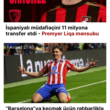
İspaniyalı müdafiəçini 11 milyona
transfer etdi -
Premyer Liqa mənsubu
7 Avqust 21:40
“Barselona”ya keçmək üçün rəhbərliklə