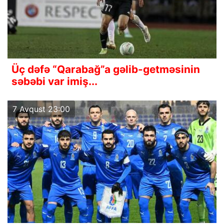
Üç dəfə “Qarabağ”a gəlib-getməsinin
səbəbi var imiş...
7 Avqust 23:00