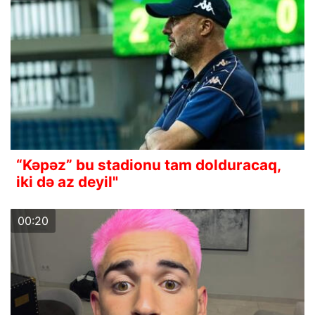
“Kəpəz” bu stadionu tam dolduracaq,
iki də az deyil"
00:20