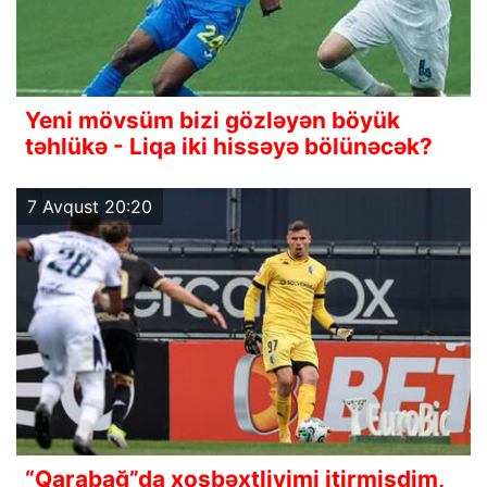
Yeni mövsüm bizi gözləyən böyük
təhlükə - Liqa iki hissəyə bölünəcək?
7 Avqust 20:20
“Qarabağ”da xoşbəxtliyimi itirmişdim,