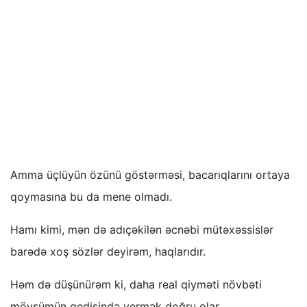
Amma üçlüyün özünü göstərməsi, bacarıqlarını ortaya
qoymasına bu da mene olmadı.
Hamı kimi, mən də adıçəkilən əcnəbi mütəxəssislər
barədə xoş sözlər deyirəm, haqlarıdır.
Həm də düşünürəm ki, daha real qiyməti növbəti
mövsümün gedişində vermək doğru olar.