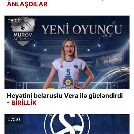
ANLAŞDILAR
08:00
Heyətini belaruslu Vera ilə gücləndirdi
-
BİRİLLİK
07:50