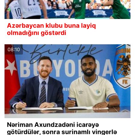
Azərbaycan klubu buna layiq
olmadığını göstərdi
08:10
Nəriman Axundzadəni icarəyə
götürdülər, sonra surinamlı vingerlə