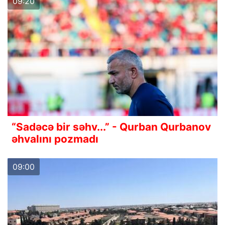
09:20
“Sadəcə bir səhv...” - Qurban Qurbanov
əhvalını pozmadı
09:00