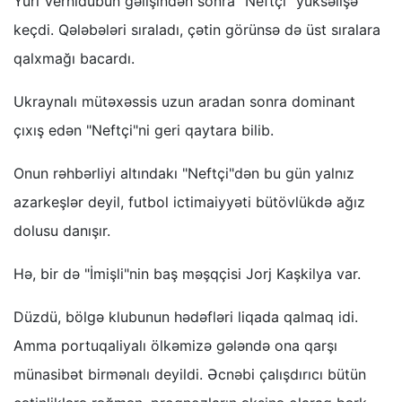
Yuri Vernidubun gəlişindən sonra "Neftçi" yüksəlişə
keçdi. Qələbələri sıraladı, çətin görünsə də üst sıralara
qalxmağı bacardı.
Ukraynalı mütəxəssis uzun aradan sonra dominant
çıxış edən "Neftçi"ni geri qaytara bilib.
Onun rəhbərliyi altındakı "Neftçi"dən bu gün yalnız
azarkeşlər deyil, futbol ictimaiyyəti bütövlükdə ağız
dolusu danışır.
Hə, bir də "İmişli"nin baş məşqçisi Jorj Kaşkilya var.
Düzdü, bölgə klubunun hədəfləri liqada qalmaq idi.
Amma portuqaliyalı ölkəmizə gələndə ona qarşı
münasibət birmənalı deyildi. Əcnəbi çalışdırıcı bütün