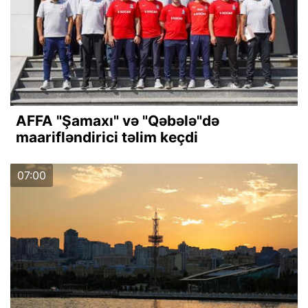
AFFA "Şamaxı" və "Qəbələ"də
maarifləndirici təlim keçdi
07:00