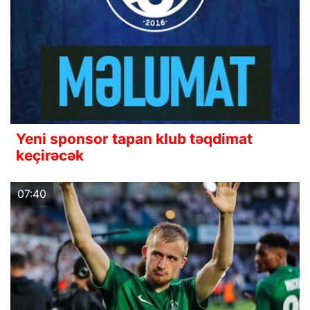
Yeni sponsor tapan klub təqdimat
keçirəcək
07:40