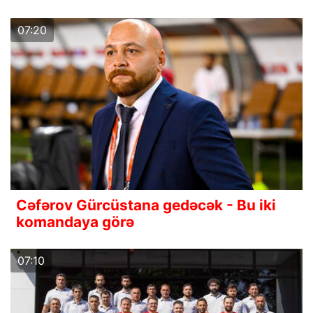
07:20
Cəfərov Gürcüstana gedəcək - Bu iki
komandaya görə
07:10