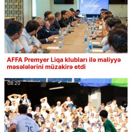
AFFA Premyer Liqa klubları ilə maliyyə
məsələlərini müzakirə etdi
08:20