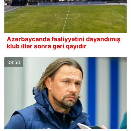
Azərbaycanda fəaliyyətini dayandımış
klub illər sonra geri qayıdır
08:50