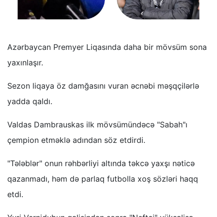
Azərbaycan Premyer Liqasında daha bir mövsüm sona
yaxınlaşır.
Sezon liqaya öz damğasını vuran əcnəbi məşqçilərlə
yadda qaldı.
Valdas Dambrauskas ilk mövsümündəcə "Sabah"ı
çempion etməklə adından söz etdirdi.
"Tələblər" onun rəhbərliyi altında təkcə yaxşı nəticə
qazanmadı, həm də parlaq futbolla xoş sözləri haqq
etdi.