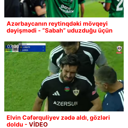
Azərbaycanın reytinqdəki mövqeyi
dəyişmədi - “Sabah” uduzduğu üçün
07:30
Elvin Cəfərquliyev zədə aldı, gözləri
doldu -
VİDEO