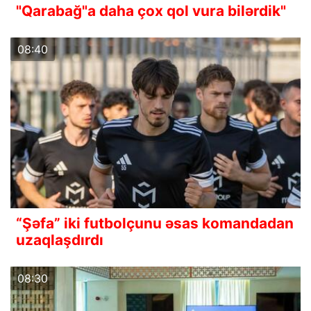
"Qarabağ"a daha çox qol vura bilərdik"
08:40
“Şəfa” iki futbolçunu əsas komandadan
uzaqlaşdırdı
08:30