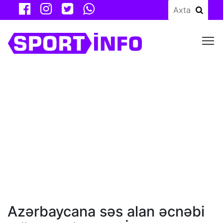
M
Azərbaycana səs alan əcnəbi