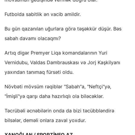
Futbolda sabitlik ən vacib amildir.
Bu gün qazanılan uğurlara görə təşəkkür düşür. Bəs
sabah davamı olacaqmı?
Artıq digər Premyer Liqa komandalarının Yuri
Vernidubu, Valdas Dambrauskası və Jorj Kaşkilyanı
yaxından tanımaq fürsəti oldu.
Növbəti mövsüm rəqiblər "Sabah"a, "Neftçi"yə,
"İmişli"yə qarşı daha hazırlıqlı ola biləcəklər.
Təcrübəli əcnəbilərin onda da bizi təcübbləndirə
bilsələr, deməli onlara zaval yoxdur.
XANOĞLAN / SPORTİNFO.AZ