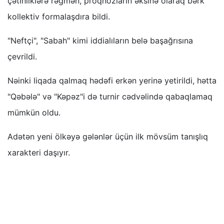
çətinliklərə rəğmən, proqnozların əksinə olaraq bərk
kollektiv formalaşdıra bildi.
"Neftçi", "Sabah" kimi iddialıların belə başağrısına
çevrildi.
Nəinki liqada qalmaq hədəfi erkən yerinə yetirildi, hətta
"Qəbələ" və "Kəpəz"i də turnir cədvəlində qabaqlamaq
mümkün oldu.
Adətən yeni ölkəyə gələnlər üçün ilk mövsüm tanışlıq
xarakteri daşıyır.