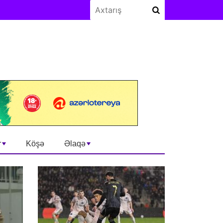
r
Köşə
Əlaqə