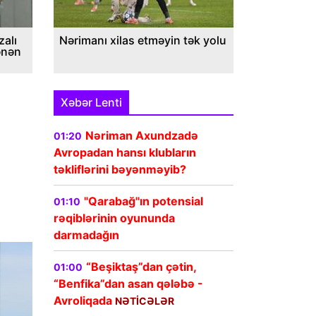
alı
Nərimanı xilas etməyin tək yolu
ənən
Xəbər Lenti
Nəriman Axundzadə
01:20
Avropadan hansı klubların
təkliflərini bəyənməyib?
"Qarabağ"ın potensial
01:10
rəqiblərinin oyununda
darmadağın
“Beşiktaş”dan çətin,
01:00
“Benfika”dan asan qələbə -
Avroliqada
NƏTİCƏLƏR