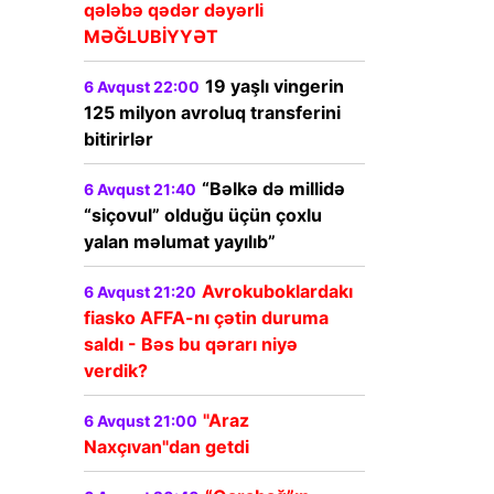
qələbə qədər dəyərli
MƏĞLUBİYYƏT
19 yaşlı vingerin
6 Avqust 22:00
125 milyon avroluq transferini
bitirirlər
“Bəlkə də millidə
6 Avqust 21:40
“siçovul” olduğu üçün çoxlu
yalan məlumat yayılıb”
Avrokuboklardakı
6 Avqust 21:20
fiasko AFFA-nı çətin duruma
saldı - Bəs bu qərarı niyə
verdik?
"Araz
6 Avqust 21:00
Naxçıvan"dan getdi