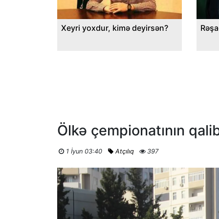
Xeyri yoxdur, kimə deyirsən?
Rəşa
Ölkə çempionatının qali
1 İyun 03:40
Atçılıq
397