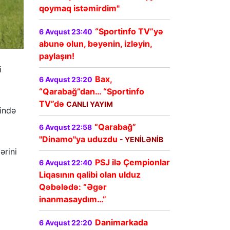
qoymaq istəmirdim"
“Sportinfo TV”yə
6 Avqust 23:40
abunə olun, bəyənin, izləyin,
paylaşın!
i
Bax,
6 Avqust 23:20
“Qarabağ”dan… “Sportinfo
TV”də
CANLI YAYIM
ində
“Qarabağ”
6 Avqust 22:58
"Dinamo"ya uduzdu
- YENİLƏNİB
ərini
PSJ ilə Çempionlar
6 Avqust 22:40
Liqasının qalibi olan ulduz
Qəbələdə: “Əgər
inanmasaydım…”
Danimarkada
6 Avqust 22:20