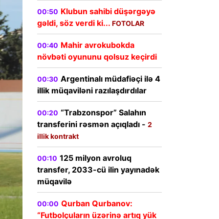
Klubun sahibi düşərgəyə
00:50
gəldi, söz verdi ki...
FOTOLAR
Mahir avrokubokda
00:40
növbəti oyununu qolsuz keçirdi
Argentinalı müdafiəçi ilə 4
00:30
illik müqaviləni razılaşdırdılar
“Trabzonspor” Salahın
00:20
transferini rəsmən açıqladı -
2
illik kontrakt
125 milyon avroluq
00:10
transfer, 2033-cü ilin yayınadək
müqavilə
Qurban Qurbanov:
00:00
“Futbolçuların üzərinə artıq yük