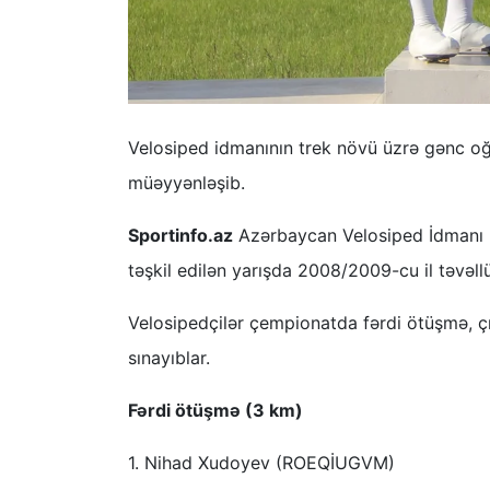
Velosiped idmanının trek növü üzrə gənc oğl
müəyyənləşib.
Sportinfo.az
Azərbaycan Velosiped İdmanı Fe
təşkil edilən yarışda 2008/2009-cu il təvəll
Velosipedçilər çempionatda fərdi ötüşmə, ç
sınayıblar.
Fərdi ötüşmə (3 km)
1. Nihad Xudoyev (ROEQİUGVM)