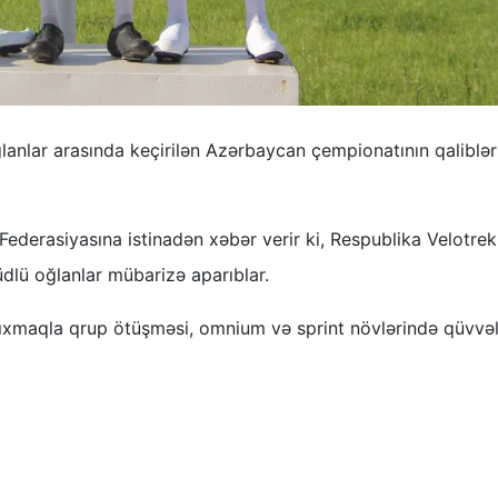
anlar arasında keçirilən Azərbaycan çempionatının qaliblər
derasiyasına istinadən xəbər verir ki, Respublika Velotrek
üdlü oğlanlar mübarizə aparıblar.
ıxmaqla qrup ötüşməsi, omnium və sprint növlərində qüvvəl