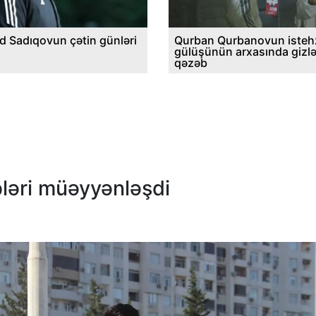
d Sadıqovun çətin günləri
Qurban Qurbanovun istehz
gülüşünün arxasında gizl
qəzəb
bləri müəyyənləşdi