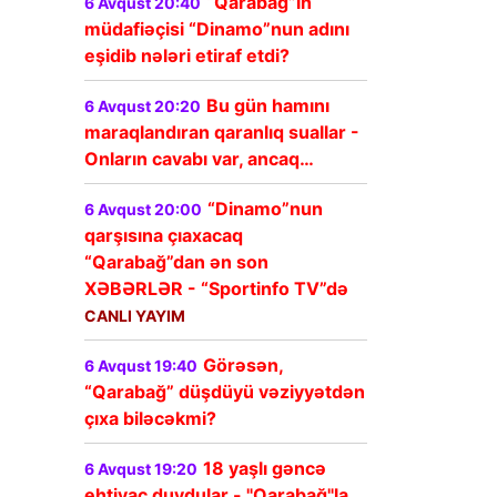
“Qarabağ”ın
6 Avqust 20:40
müdafiəçisi “Dinamo”nun adını
eşidib nələri etiraf etdi?
Bu gün hamını
6 Avqust 20:20
maraqlandıran qaranlıq suallar -
Onların cavabı var, ancaq…
“Dinamo”nun
6 Avqust 20:00
qarşısına çıaxacaq
“Qarabağ”dan ən son
XƏBƏRLƏR - “Sportinfo TV”də
CANLI YAYIM
Görəsən,
6 Avqust 19:40
“Qarabağ” düşdüyü vəziyyətdən
çıxa biləcəkmi?
18 yaşlı gəncə
6 Avqust 19:20
ehtiyac duydular - "Qarabağ"la