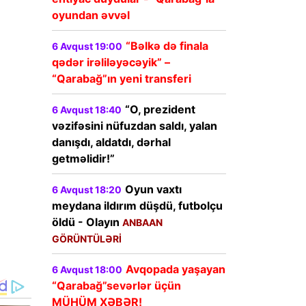
oyundan əvvəl
“Bəlkə də finala
6 Avqust 19:00
qədər irəliləyəcəyik” –
“Qarabağ”ın yeni transferi
“O, prezident
6 Avqust 18:40
vəzifəsini nüfuzdan saldı, yalan
danışdı, aldatdı, dərhal
getməlidir!”
Oyun vaxtı
6 Avqust 18:20
meydana ildırım düşdü, futbolçu
öldü - Olayın
ANBAAN
GÖRÜNTÜLƏRİ
Avqopada yaşayan
6 Avqust 18:00
“Qarabağ”sevərlər üçün
MÜHÜM XƏBƏR!