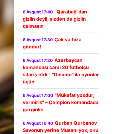
“Qarabağ”dan
6 Avqust 17:40
gizlin deyil, sizdən də gizlin
qalmasın
Çək və bizə
6 Avqust 17:30
göndər!
Azərbaycan
6 Avqust 17:20
komandası cəmi 20 futbolçu
sifariş etdi - "Dinamo" ilə oyunlar
üçün
"Mükafat yoxdur,
6 Avqust 17:00
vermirik" – Çempion komandada
gərginlik
Qurban Qurbanov
6 Avqust 16:40
Savonun yerinə Musanı yox, onu