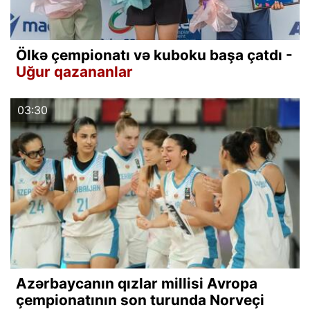
Ölkə çempionatı və kuboku başa çatdı -
Uğur qazananlar
03:30
Azərbaycanın qızlar millisi Avropa
çempionatının son turunda Norveçi