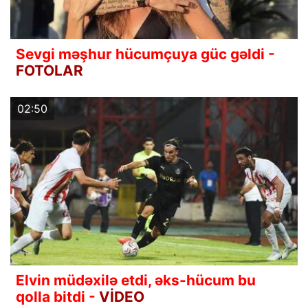
Sevgi məşhur hücumçuya güc gəldi -
FOTOLAR
02:50
Elvin müdəxilə etdi, əks-hücum bu
qolla bitdi -
VİDEO