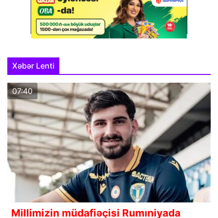
Xəbər Lenti
07:40
Millimizin müdafiəçisi Rumıniyada