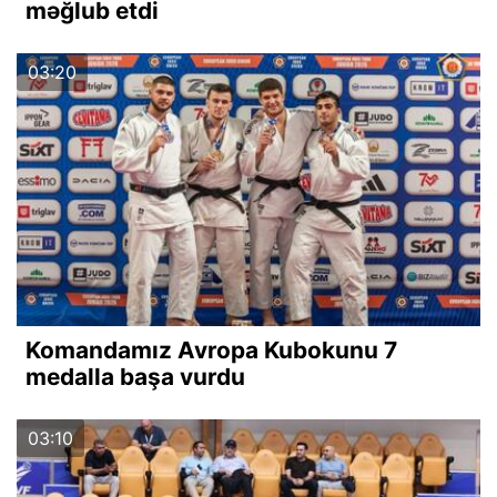
məğlub etdi
03:20
Komandamız Avropa Kubokunu 7
medalla başa vurdu
03:10