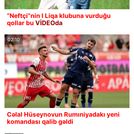
“Neftçi”nin I Liqa klubuna vurduğu
qollar bu
VİDEOda
02:10
Cəlal Hüseynovun Rumıniyadakı yeni
komandası qalib gəldi