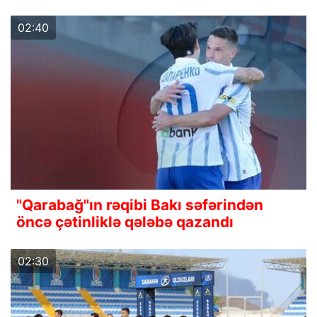
02:40
"Qarabağ"ın rəqibi Bakı səfərindən
öncə çətinliklə qələbə qazandı
02:30