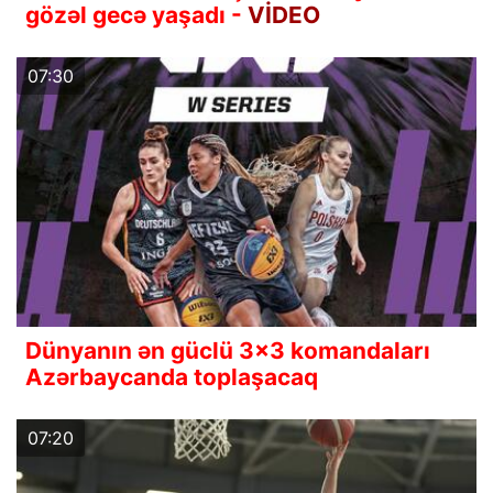
gözəl gecə yaşadı -
VİDEO
07:30
Dünyanın ən güclü 3x3 komandaları
Azərbaycanda toplaşacaq
07:20