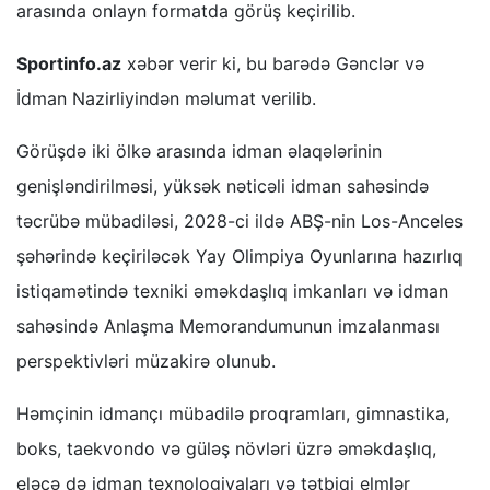
arasında onlayn formatda görüş keçirilib.
Sportinfo.az
xəbər verir ki, bu barədə Gənclər və
İdman Nazirliyindən məlumat verilib.
Görüşdə iki ölkə arasında idman əlaqələrinin
genişləndirilməsi, yüksək nəticəli idman sahəsində
təcrübə mübadiləsi, 2028-ci ildə ABŞ-nin Los-Anceles
şəhərində keçiriləcək Yay Olimpiya Oyunlarına hazırlıq
istiqamətində texniki əməkdaşlıq imkanları və idman
sahəsində Anlaşma Memorandumunun imzalanması
perspektivləri müzakirə olunub.
Həmçinin idmançı mübadilə proqramları, gimnastika,
boks, taekvondo və güləş növləri üzrə əməkdaşlıq,
eləcə də idman texnologiyaları və tətbiqi elmlər