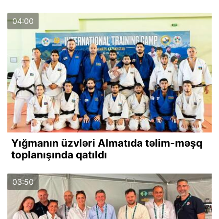
04:00
Yığmanın üzvləri Almatıda təlim-məşq
toplanışında qatıldı
03:50