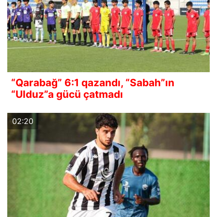
“Qarabağ” 6:1 qazandı, “Sabah”ın
“Ulduz”a gücü çatmadı
02:20