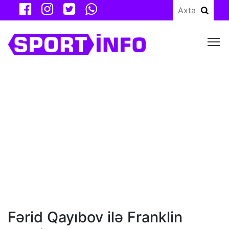
M
Fərid Qayıbov ilə Franklin