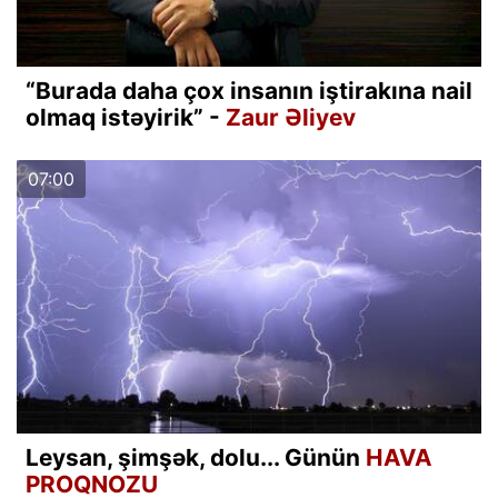
“Burada daha çox insanın iştirakına nail
olmaq istəyirik” -
Zaur Əliyev
07:00
Leysan, şimşək, dolu... Günün
HAVA
PROQNOZU