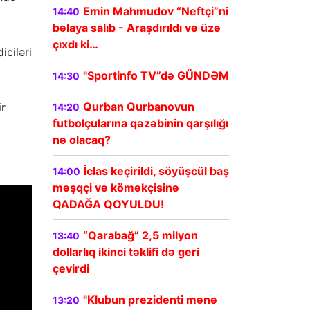
Emin Mahmudov “Neftçi”ni
14:40
bəlaya salıb - Araşdırıldı və üzə
çıxdı ki…
iciləri
"Sportinfo TV”də GÜNDƏM
14:30
Qurban Qurbanovun
ir
14:20
futbolçularına qəzəbinin qarşılığı
nə olacaq?
İclas keçirildi, söyüşcül baş
14:00
məşqçi və köməkçisinə
QADAĞA QOYULDU!
“Qarabağ” 2,5 milyon
13:40
dollarlıq ikinci təklifi də geri
çevirdi
"Klubun prezidenti mənə
13:20