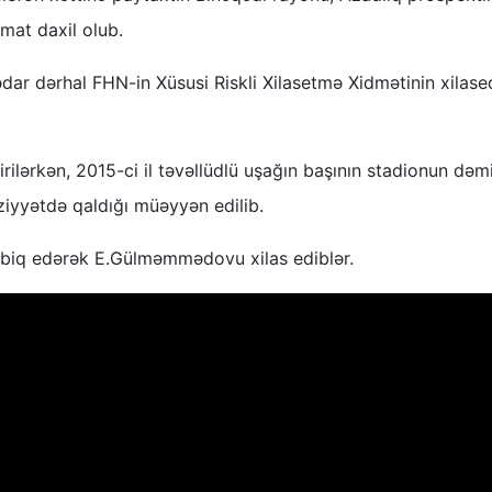
mat daxil olub.
dar dərhal FHN-in Xüsusi Riskli Xilasetmə Xidmətinin xilased
rilərkən, 2015-ci il təvəllüdlü uşağın başının stadionun dəm
əziyyətdə qaldığı müəyyən edilib.
tətbiq edərək E.Gülməmmədovu xilas ediblər.