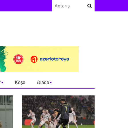
r
Köşə
Əlaqə