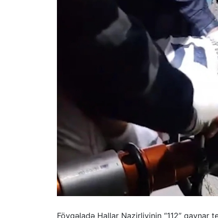
Fövqəladə Hallar Nazirliyinin “112” qaynar 