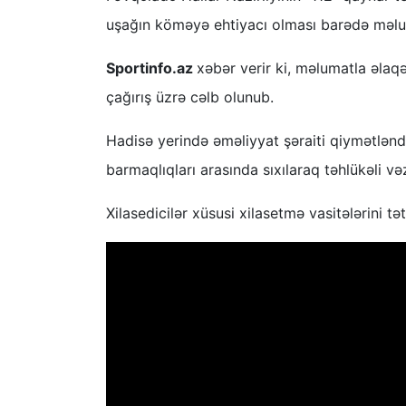
uşağın köməyə ehtiyacı olması barədə məlu
Sportinfo.az
xəbər verir ki, məlumatla əlaqə
çağırış üzrə cəlb olunub.
Hadisə yerində əməliyyat şəraiti qiymətləndi
barmaqlıqları arasında sıxılaraq təhlükəli v
Xilasedicilər xüsusi xilasetmə vasitələrini 