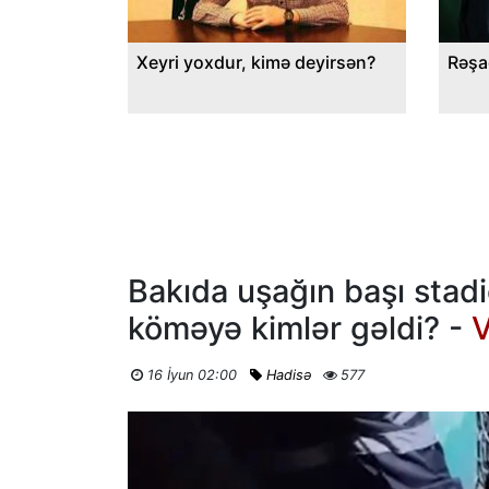
Xeyri yoxdur, kimə deyirsən?
Rəşa
Bakıda uşağın başı stadi
köməyə kimlər gəldi? -
16 İyun 02:00
Hadisə
577