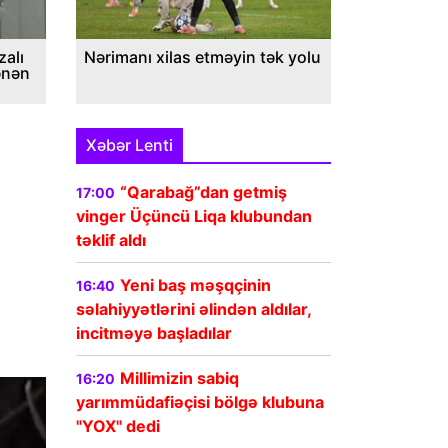
alı
Nərimanı xilas etməyin tək yolu
ənən
Xəbər Lenti
“Qarabağ”dan getmiş
17:00
vinger Üçüncü Liqa klubundan
təklif aldı
Yeni baş məşqçinin
16:40
səlahiyyətlərini əlindən aldılar,
incitməyə başladılar
Millimizin sabiq
16:20
yarımmüdafiəçisi bölgə klubuna
"YOX" dedi