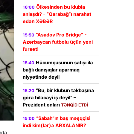
Ölkəsindən bu klubla
16:00
anlaşdı? - “Qarabağ”ı narahat
edən XƏBƏR
“Asadov Pro Bridge” -
15:50
Azərbaycan futbolu üçün yeni
fursət!
Hücumçusunun satışı ilə
15:40
bağlı danışıqlar aparmaq
niyyətində deyil
“Bu, bir klubun təkbaşına
15:20
görə biləcəyi iş deyil” –
Prezident onları
TƏNQİD ETDİ
“Sabah“ın baş məşqçisi
15:00
indi kim(lər)ə ARXALANIR?
ində