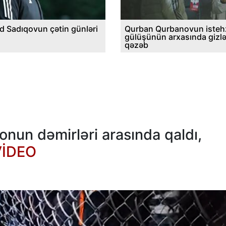
d Sadıqovun çətin günləri
Qurban Qurbanovun istehz
gülüşünün arxasında gizl
qəzəb
onun dəmirləri arasında qaldı,
VİDEO