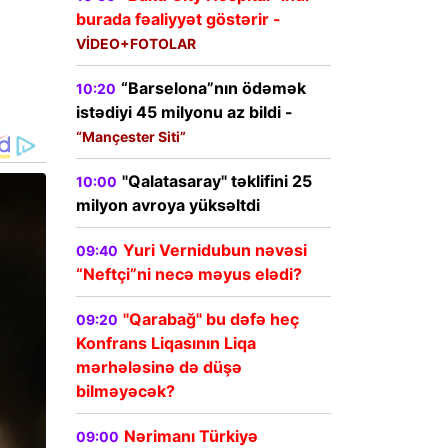
burada fəaliyyət göstərir -
VİDEO+FOTOLAR
“Barselona”nın ödəmək
10:20
istədiyi 45 milyonu az bildi -
“Mançester Siti”
"Qalatasaray" təklifini 25
10:00
milyon avroya yüksəltdi
Yuri Vernidubun nəvəsi
09:40
“Neftçi”ni necə məyus elədi?
"Qarabağ" bu dəfə heç
09:20
Konfrans Liqasının Liqa
mərhələsinə də düşə
bilməyəcək?
Nərimanı Türkiyə
09:00