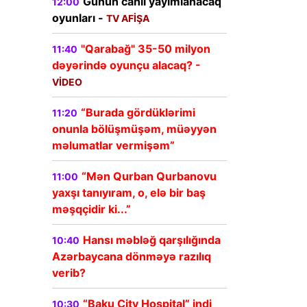
Günün canlı yayımlanacaq
12:00
oyunları -
TV AFİŞA
"Qarabağ" 35-50 milyon
11:40
dəyərində oyunçu alacaq? -
VİDEO
“Burada gördüklərimi
11:20
onunla bölüşmüşəm, müəyyən
məlumatlar vermişəm”
“Mən Qurban Qurbanovu
11:00
yaxşı tanıyıram, o, elə bir baş
məşqçidir ki...”
Hansı məbləğ qarşılığında
10:40
Azərbaycana dönməyə razılıq
verib?
“Baku City Hospital” indi
10:30