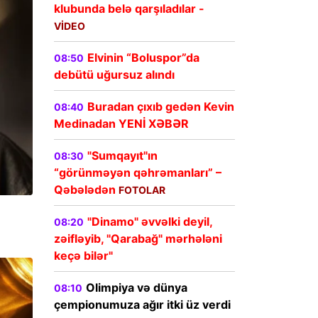
klubunda belə qarşıladılar -
VİDEO
Elvinin “Boluspor”da
08:50
debütü uğursuz alındı
Buradan çıxıb gedən Kevin
08:40
Medinadan YENİ XƏBƏR
"Sumqayıt"ın
08:30
“görünməyən qəhrəmanları” –
Qəbələdən
FOTOLAR
"Dinamo" əvvəlki deyil,
08:20
zəifləyib, "Qarabağ" mərhələni
keçə bilər"
Olimpiya və dünya
08:10
çempionumuza ağır itki üz verdi