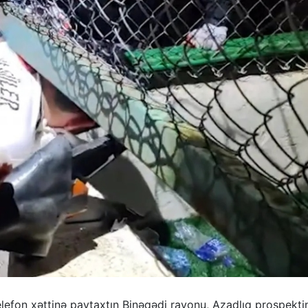
telefon xəttinə paytaxtın Binəqədi rayonu, Azadlıq prospekt