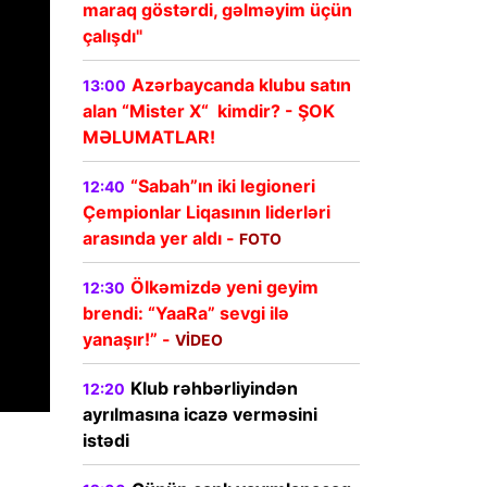
maraq göstərdi, gəlməyim üçün
çalışdı"
Azərbaycanda klubu satın
13:00
alan “Mister X“ kimdir? - ŞOK
MƏLUMATLAR!
“Sabah”ın iki legioneri
12:40
Çempionlar Liqasının liderləri
arasında yer aldı -
FOTO
Ölkəmizdə yeni geyim
12:30
brendi: “YaaRa” sevgi ilə
yanaşır!” -
VİDEO
Klub rəhbərliyindən
12:20
ayrılmasına icazə verməsini
istədi