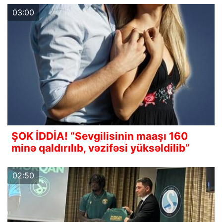
03:00
ŞOK İDDİA! “Sevgilisinin maaşı 160
minə qaldırılıb, vəzifəsi yüksəldilib”
02:50