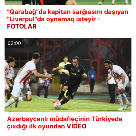
“Qarabağ”da kapitan sarğıəsını daşıyan
"Liverpul"da oynamaq istəyir -
FOTOLAR
02:00
Azərbaycanlı müdafiəçinin Türkiyədə
çıxdığı ilk oyundan
VİDEO