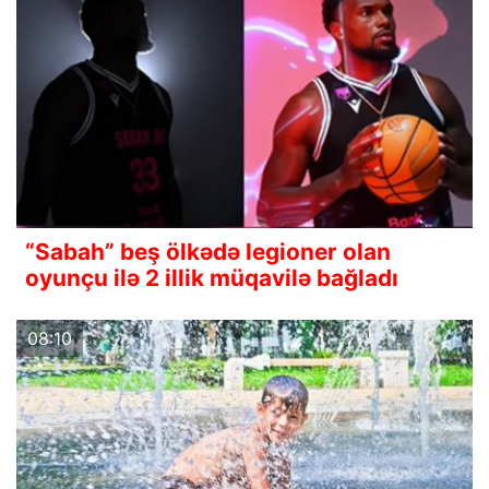
“Sabah” beş ölkədə legioner olan
oyunçu ilə 2 illik müqavilə bağladı
08:10