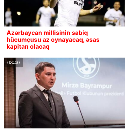
Azərbaycan millisinin sabiq
hücumçusu az oynayacaq, əsas
kapitan olacaq
08:40