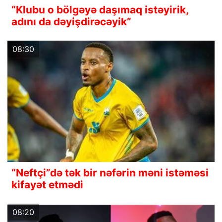
“Klubu o bölgəyə daşımaq istəyirik,
adını da dəyişdirəcəyik”
08:30
“Neftçi”də tək bir nəfərin məni istəməsi
kifayət etmədi
08:20