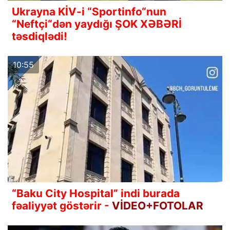
Ukrayna KİV-i “Sportinfo“nun
“Neftçi“dən yaydığı ŞOK XƏBƏRİ
təsdiqlədi!
10:55
“Baku City Hospital” indi burada
fəaliyyət göstərir -
VİDEO+FOTOLAR