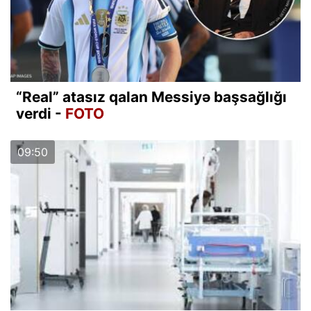
“Real” atasız qalan Messiyə başsağlığı
verdi -
FOTO
09:50