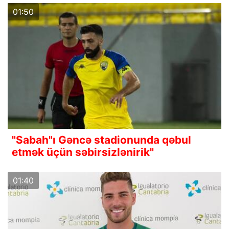
01:50
"Sabah"ı Gəncə stadionunda qəbul
etmək üçün səbirsizlənirik"
01:40