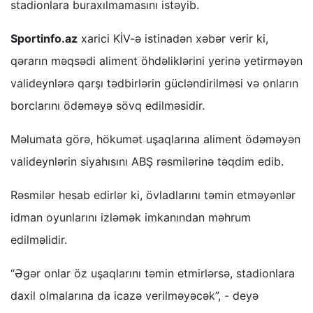
stadionlara buraxılmamasını istəyib.
Sportinfo.az
xarici KİV-ə istinadən xəbər verir ki,
qərarın məqsədi aliment öhdəliklərini yerinə yetirməyən
valideynlərə qarşı tədbirlərin gücləndirilməsi və onların
borclarını ödəməyə sövq edilməsidir.
Məlumata görə, hökumət uşaqlarına aliment ödəməyən
valideynlərin siyahısını ABŞ rəsmilərinə təqdim edib.
Rəsmilər hesab edirlər ki, övladlarını təmin etməyənlər
idman oyunlarını izləmək imkanından məhrum
edilməlidir.
“Əgər onlar öz uşaqlarını təmin etmirlərsə, stadionlara
daxil olmalarına da icazə verilməyəcək”, - deyə