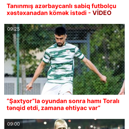
Tanınmış azərbaycanlı sabiq futbolçu
xəstəxanadan kömək istədi -
VİDEO
09:25
“Şaxtyor”la oyundan sonra hamı Toralı
tənqid etdi, zamana ehtiyac var”
09:00