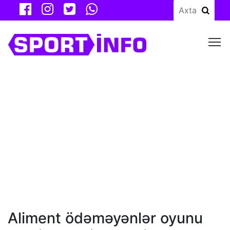
M
Aliment ödəməyənlər oyunu