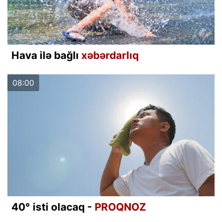
Hava ilə bağlı
xəbərdarlıq
08:00
40° isti olacaq -
PROQNOZ