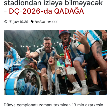
stadiondan izləyə bilməyəcək
-
DÇ-2026-da QADAĞA
15 İyun 10:20
Hadisə
444
Dünya çempionatı zamanı təxminən 13 min azarkeşin