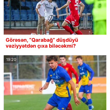
Görəsən, “Qarabağ” düşdüyü
vəziyyətdən çıxa biləcəkmi?
19:20