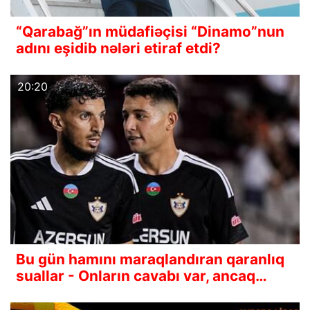
“Qarabağ”ın müdafiəçisi “Dinamo”nun
adını eşidib nələri etiraf etdi?
20:20
Bu gün hamını maraqlandıran qaranlıq
suallar - Onların cavabı var, ancaq…