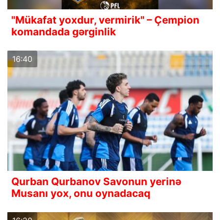
"Mükafat yoxdur, vermirik" – Çempion
komandada gərginlik
16:40
Qurban Qurbanov Savonun yerinə
Musanı yox, onu oynadacaq