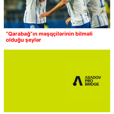
“Qarabağ”ın məşqçilərinin bilməli
olduğu şeylər