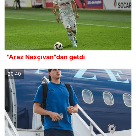
"Araz Naxçıvan"dan getdi
20:40