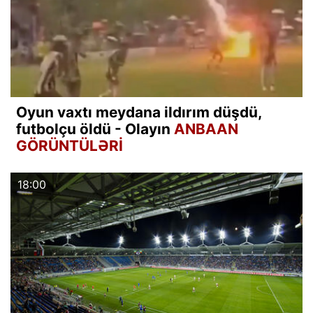
Oyun vaxtı meydana ildırım düşdü,
futbolçu öldü - Olayın
ANBAAN
GÖRÜNTÜLƏRİ
18:00