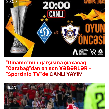
20:00
“Dinamo”nun qarşısına çıaxacaq
“Qarabağ”dan ən son XƏBƏRLƏR -
“Sportinfo TV”də
CANLI YAYIM
19:40