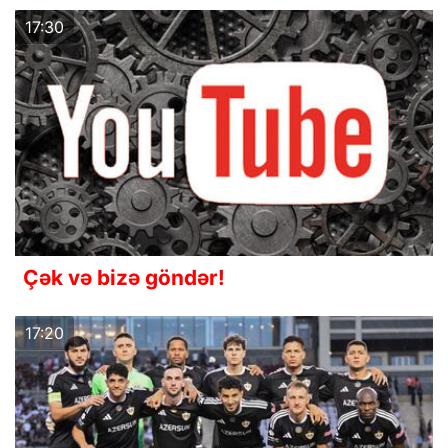
17:30
Çək və bizə göndər!
17:20