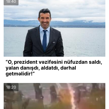
18:40
“O, prezident vəzifəsini nüfuzdan saldı,
yalan danışdı, aldatdı, dərhal
getməlidir!”
18:20