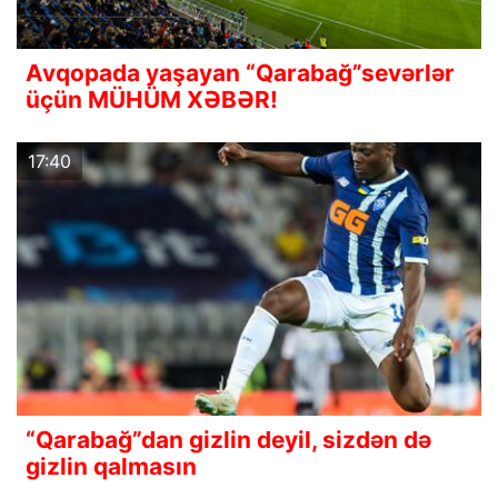
Avqopada yaşayan “Qarabağ”sevərlər
üçün MÜHÜM XƏBƏR!
17:40
“Qarabağ”dan gizlin deyil, sizdən də
gizlin qalmasın