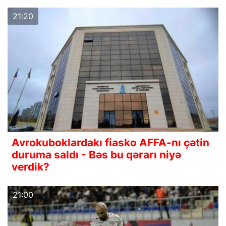
21:20
Avrokuboklardakı fiasko AFFA-nı çətin
duruma saldı - Bəs bu qərarı niyə
verdik?
21:00