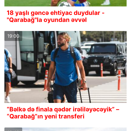
18 yaşlı gəncə ehtiyac duydular -
"Qarabağ"la oyundan əvvəl
19:00
“Bəlkə də finala qədər irəliləyəcəyik” –
“Qarabağ”ın yeni transferi