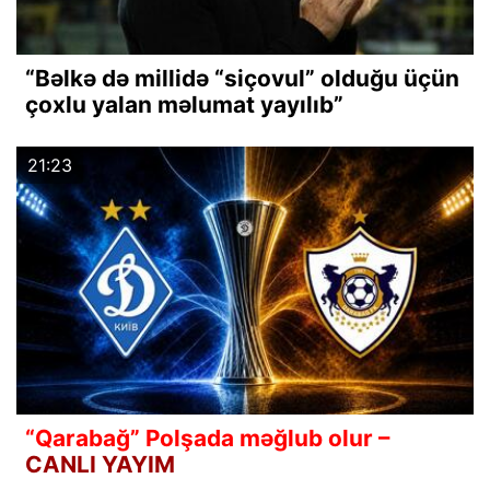
“Bəlkə də millidə “siçovul” olduğu üçün
çoxlu yalan məlumat yayılıb”
21:23
“Qarabağ” Polşada məğlub olur –
CANLI YAYIM