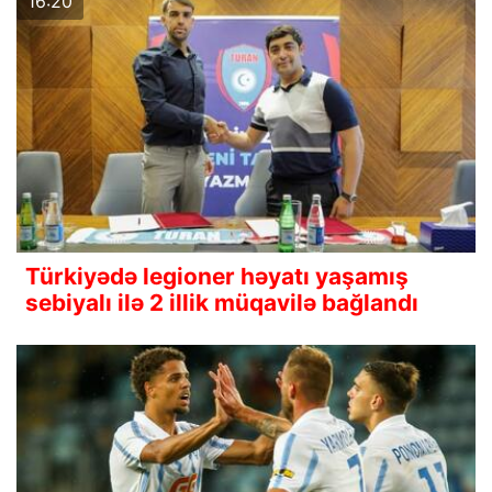
16:20
Türkiyədə legioner həyatı yaşamış
sebiyalı ilə 2 illik müqavilə bağlandı