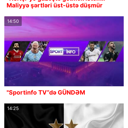
Maliyyə şərtləri üst-üstə düşmür
14:50
"Sportinfo TV”də GÜNDƏM
14:25