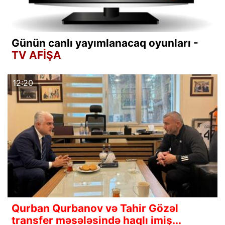
Günün canlı yayımlanacaq oyunları -
TV AFİŞA
12:20
Qurban Qurbanov və Tahir Gözəl
transfer məsələsində haqlı imiş...