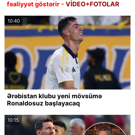
fəaliyyət göstərir -
VİDEO+FOTOLAR
10:40
Ərəbistan klubu yeni mövsümə
Ronaldosuz başlayacaq
10:15