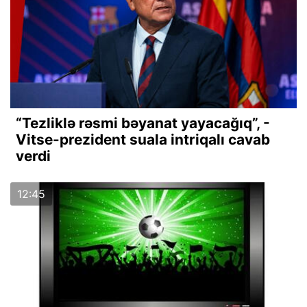
“Tezliklə rəsmi bəyanat yayacağıq”, -
Vitse-prezident suala intriqalı cavab
verdi
12:45