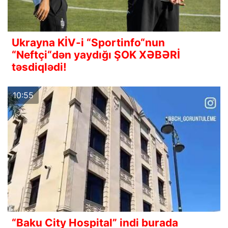
Ukrayna KİV-i “Sportinfo“nun
“Neftçi“dən yaydığı ŞOK XƏBƏRİ
təsdiqlədi!
10:55
“Baku City Hospital” indi burada