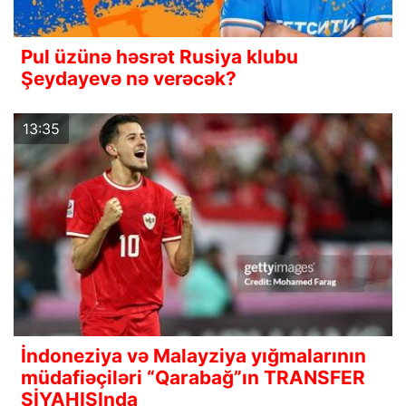
Pul üzünə həsrət Rusiya klubu
Şeydayevə nə verəcək?
13:35
İndoneziya və Malayziya yığmalarının
müdafiəçiləri “Qarabağ”ın TRANSFER
SİYAHISInda