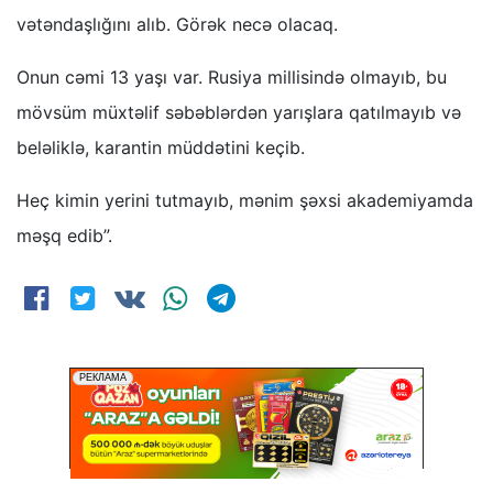
vətəndaşlığını alıb. Görək necə olacaq.
Onun cəmi 13 yaşı var. Rusiya millisində olmayıb, bu
mövsüm müxtəlif səbəblərdən yarışlara qatılmayıb və
beləliklə, karantin müddətini keçib.
Heç kimin yerini tutmayıb, mənim şəxsi akademiyamda
məşq edib”.