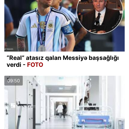
“Real” atasız qalan Messiyə başsağlığı
verdi -
FOTO
09:50