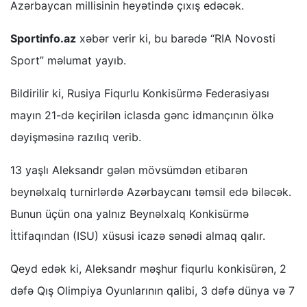
Azərbaycan millisinin heyətində çıxış edəcək.
Sportinfo.az
xəbər verir ki, bu barədə “RIA Novosti
Sport” məlumat yayıb.
Bildirilir ki, Rusiya Fiqurlu Konkisürmə Federasiyası
mayın 21-də keçirilən iclasda gənc idmançının ölkə
dəyişməsinə razılıq verib.
13 yaşlı Aleksandr gələn mövsümdən etibarən
beynəlxalq turnirlərdə Azərbaycanı təmsil edə biləcək.
Bunun üçün ona yalnız Beynəlxalq Konkisürmə
İttifaqından (ISU) xüsusi icazə sənədi almaq qalır.
Qeyd edək ki, Aleksandr məşhur fiqurlu konkisürən, 2
dəfə Qış Olimpiya Oyunlarının qalibi, 3 dəfə dünya və 7