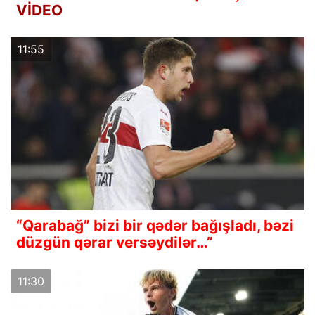
VİDEO
11:55
“Qarabağ” bizi bir qədər bağışladı, bəzi
düzgün qərar versəydilər…”
11:30