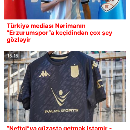
Türkiyə mediası Nərimanın
“Erzurumspor”a keçidindən çox şey
gözləyir
15:15
“Neftçi”yə güzəştə getmək istəmir -