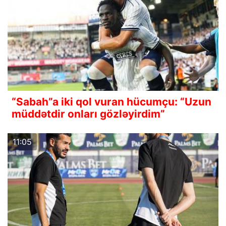
“Sabah”a iki qol vuran hücumçu: “Uzun
müddətdir onları gözləyirdim”
11:05