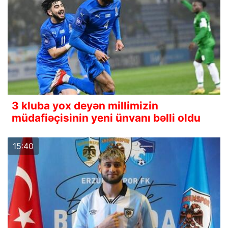
3 kluba yox deyən millimizin
müdafiəçisinin yeni ünvanı bəlli oldu
15:40