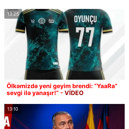
13:25
Ölkəmizdə yeni geyim brendi: “YaaRa”
sevgi ilə yanaşır!” -
VİDEO
13:10