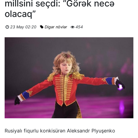
millsini seçdi: “Görək necə
olacaq”
23 May 02:20
Digər növlər
454
Rusiyalı fiqurlu konkisürən Aleksandr Plyuşenko