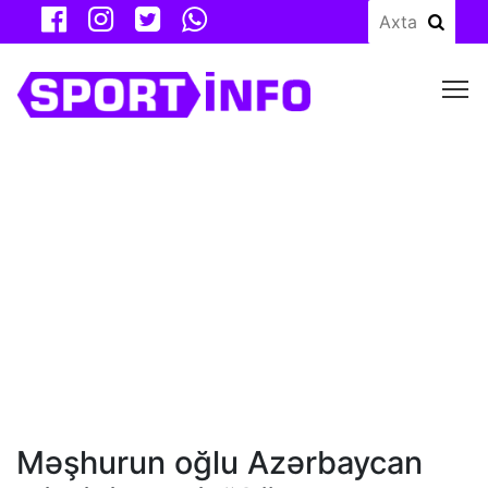
M
Məşhurun oğlu Azərbaycan