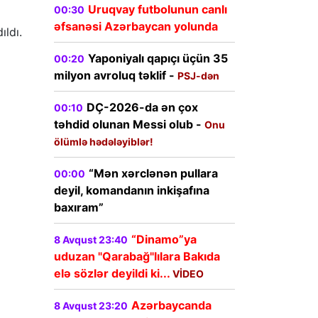
Uruqvay futbolunun canlı
00:30
əfsanəsi Azərbaycan yolunda
ıldı.
Yaponiyalı qapıçı üçün 35
00:20
milyon avroluq təklif -
PSJ-dən
DÇ-2026-da ən çox
00:10
təhdid olunan Messi olub -
Onu
ölümlə hədələyiblər!
“Mən xərclənən pullara
00:00
deyil, komandanın inkişafına
baxıram”
“Dinamo”ya
8 Avqust 23:40
uduzan "Qarabağ"lılara Bakıda
elə sözlər deyildi ki...
VİDEO
Azərbaycanda
8 Avqust 23:20