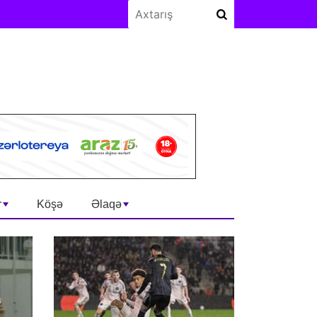
r
Köşə
Əlaqə