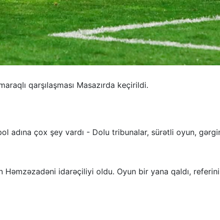
araqlı qarşılaşması Masazırda keçirildi.
ol adına çox şey vardı - Dolu tribunalar, sürətli oyun, gərgi
əmzəzadəni idarəçiliyi oldu. Oyun bir yana qaldı, referin