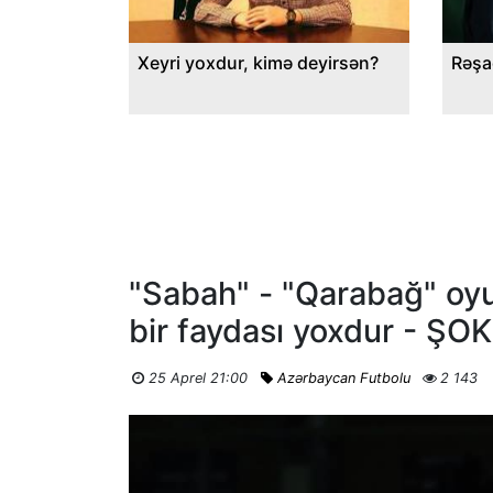
Xeyri yoxdur, kimə deyirsən?
Rəşa
"Sabah" - "Qarabağ" oy
bir faydası yoxdur - ŞO
25 Aprel 21:00
Azərbaycan Futbolu
2 143