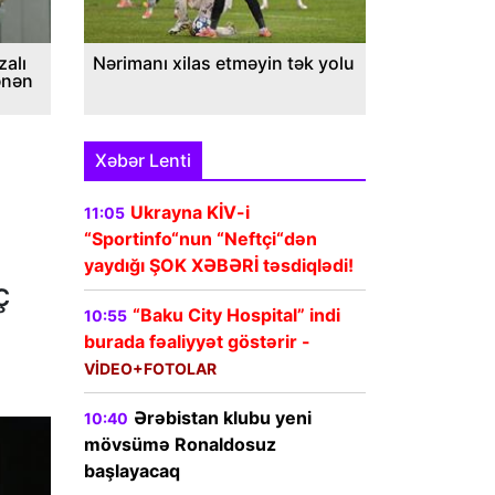
alı
Nərimanı xilas etməyin tək yolu
ənən
Xəbər Lenti
Ukrayna KİV-i
11:05
“Sportinfo“nun “Neftçi“dən
yaydığı ŞOK XƏBƏRİ təsdiqlədi!
ç
“Baku City Hospital” indi
10:55
burada fəaliyyət göstərir -
VİDEO+FOTOLAR
Ərəbistan klubu yeni
10:40
mövsümə Ronaldosuz
başlayacaq