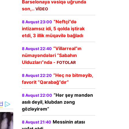
Barselonaya vəsiqə uğrunda
son,..
VİDEO
“Neftçi”də
8 Avqust 23:00
intizamsız idi, 5 qolda iştirak
etdi, 3 illik müqavilə bağladı
“Villarreal”ın
8 Avqust 22:40
nümayəndələri “Sabahın
Ulduzları”nda -
FOTOLAR
“Heç nə bitməyib,
8 Avqust 22:20
favorit “Qarabağ”dır”
“Hər şey məndən
8 Avqust 22:00
asılı deyil, klubdan zəng
gözləyirəm”
Messinin atası
8 Avqust 21:40
vəfat etdi