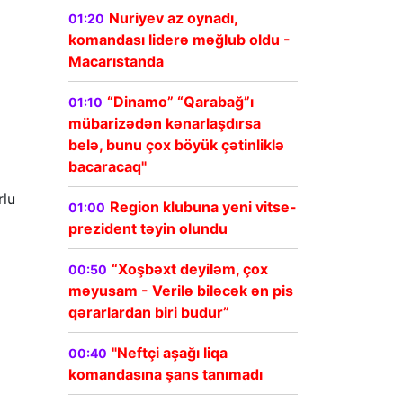
Nuriyev az oynadı,
01:20
komandası liderə məğlub oldu -
Macarıstanda
“Dinamo” “Qarabağ”ı
01:10
mübarizədən kənarlaşdırsa
belə, bunu çox böyük çətinliklə
bacaracaq"
rlu
Region klubuna yeni vitse-
01:00
prezident təyin olundu
“Xoşbəxt deyiləm, çox
00:50
məyusam - Verilə biləcək ən pis
qərarlardan biri budur”
"Neftçi aşağı liqa
00:40
komandasına şans tanımadı