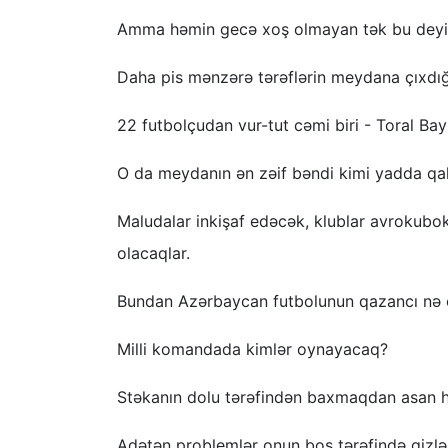
Amma həmin gecə xoş olmayan tək bu deyil
Daha pis mənzərə tərəflərin meydana çıxdığı
22 futbolçudan vur-tut cəmi biri - Toral Ba
O da meydanın ən zəif bəndi kimi yadda qal
Maludalar inkişaf edəcək, klublar avrokubo
olacaqlar.
Bundan Azərbaycan futbolunun qazancı nə 
Milli komandada kimlər oynayacaq?
Stəkanın dolu tərəfindən baxmaqdan asan h
Adətən problemlər onun boş tərəfində gizləni