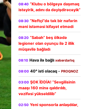
“Klubu o bölgəyə daşımaq
08:40
istəyirik, adını da dəyişdirəcəyik”
“Neftçi”də tək bir nəfərin
08:30
məni istəməsi kifayət etmədi
“Sabah” beş ölkədə
08:20
legioner olan oyunçu ilə 2 illik
müqavilə bağladı
Hava ilə bağlı
08:10
xəbərdarlıq
40° isti olacaq -
08:00
PROQNOZ
ŞOK İDDİA! “Sevgilisinin
03:00
maaşı 160 minə qaldırılıb,
vəzifəsi yüksəldilib”
Yeni sponsorla anlaşdılar,
02:50