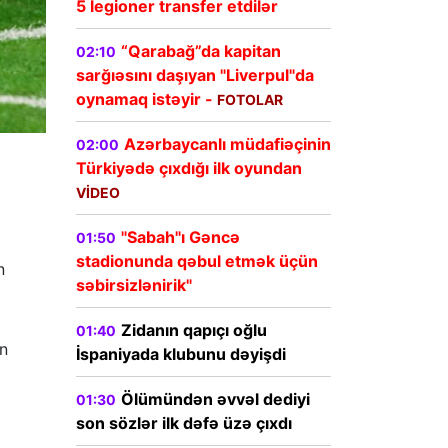
5 legioner transfer etdilər
“Qarabağ”da kapitan
02:10
sarğıəsını daşıyan "Liverpul"da
oynamaq istəyir -
FOTOLAR
Azərbaycanlı müdafiəçinin
02:00
Türkiyədə çıxdığı ilk oyundan
VİDEO
"Sabah"ı Gəncə
01:50
stadionunda qəbul etmək üçün
n
səbirsizlənirik"
Zidanın qapıçı oğlu
01:40
in
İspaniyada klubunu dəyişdi
Ölümündən əvvəl dediyi
01:30
son sözlər ilk dəfə üzə çıxdı