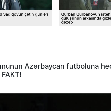
d Sadıqovun çətin günləri
Qurban Qurbanovun istehz
gülüşünün arxasında gizl
qəzəb
ununun Azərbaycan futboluna he
K FAKT!