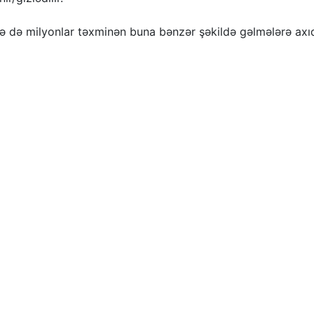
ə də milyonlar təxminən buna bənzər şəkildə gəlmələrə axıd