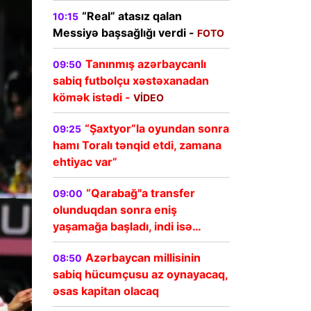
“Real” atasız qalan
10:15
Messiyə başsağlığı verdi -
FOTO
Tanınmış azərbaycanlı
09:50
sabiq futbolçu xəstəxanadan
kömək istədi -
VİDEO
“Şaxtyor”la oyundan sonra
09:25
hamı Toralı tənqid etdi, zamana
ehtiyac var”
“Qarabağ"a transfer
09:00
olunduqdan sonra eniş
yaşamağa başladı, indi isə…
Azərbaycan millisinin
08:50
sabiq hücumçusu az oynayacaq,
əsas kapitan olacaq