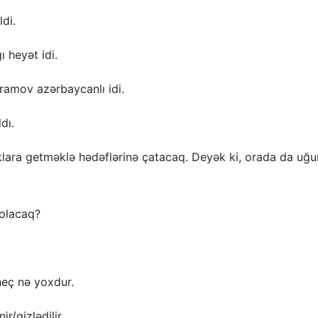
di.
 heyət idi.
yramov azərbaycanlı idi.
dı.
klara getməklə hədəflərinə çatacaq. Deyək ki, orada da uğu
olacaq?
eç nə yoxdur.
r/gizlədilir.