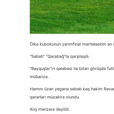
Ölkə kubokunun yarımfinal mərhələsinin ən m
"Sabah" "Qarabağ"la qarşılaşdı.
"Bayquşlar"ın qələbəsi ilə bitən görüşdə futb
mübarizə.
Hamını üzən yeganə səbəb baş hakim Rəvan H
qərarları müzakirə olundu.
Xoş mənzərə deyildi.