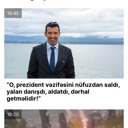
18:40
“O, prezident vəzifəsini nüfuzdan saldı,
yalan danışdı, aldatdı, dərhal
getməlidir!”
18:20