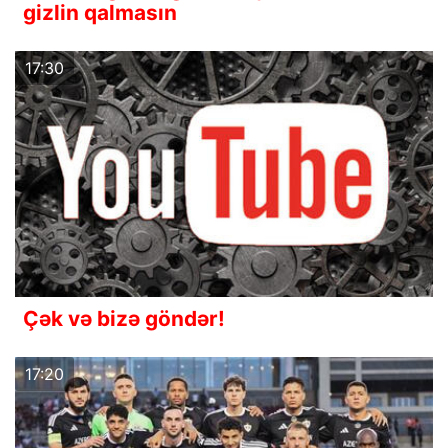
gizlin qalmasın
17:30
Çək və bizə göndər!
17:20