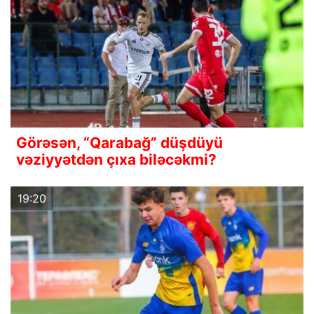
Görəsən, “Qarabağ” düşdüyü
vəziyyətdən çıxa biləcəkmi?
19:20