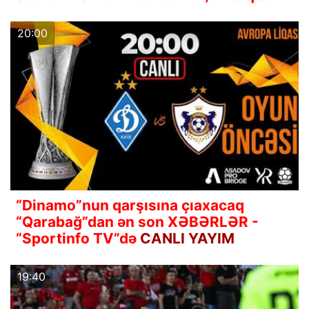
20:00
“Dinamo”nun qarşısına çıaxacaq
“Qarabağ”dan ən son XƏBƏRLƏR -
“Sportinfo TV”də
CANLI YAYIM
19:40