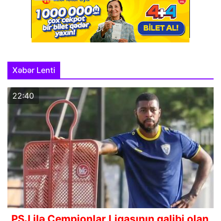
Xəbər Lenti
22:40
PSJ ilə Çempionlar Liqasının qalibi olan