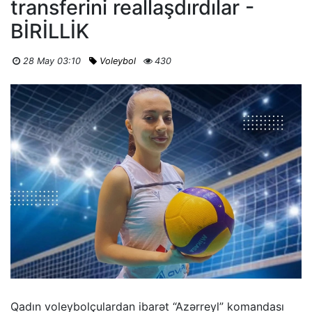
transferini reallaşdırdılar -
BİRİLLİK
28 May 03:10
Voleybol
430
Qadın voleybolçulardan ibarət “Azərreyl” komandası