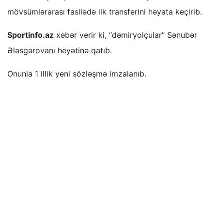
mövsümlərarası fasilədə ilk transferini həyata keçirib.
Sportinfo.az
xəbər verir ki, “dəmiryolçular” Sənubər
Ələsgərovanı heyətinə qatıb.
Onunla 1 illik yeni sözləşmə imzalanıb.