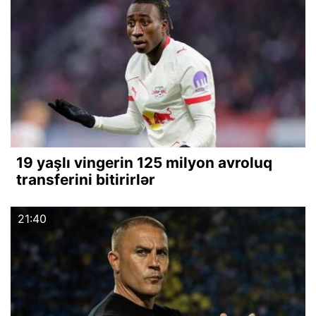
19 yaşlı vingerin 125 milyon avroluq
transferini bitirirlər
21:40