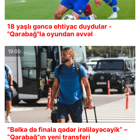
18 yaşlı gəncə ehtiyac duydular -
"Qarabağ"la oyundan əvvəl
19:00
“Bəlkə də finala qədər irəliləyəcəyik” –
“Qarabağ”ın yeni transferi