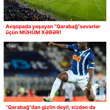
Avqopada yaşayan “Qarabağ”sevərlər
üçün MÜHÜM XƏBƏR!
17:40
“Qarabağ”dan gizlin deyil, sizdən də