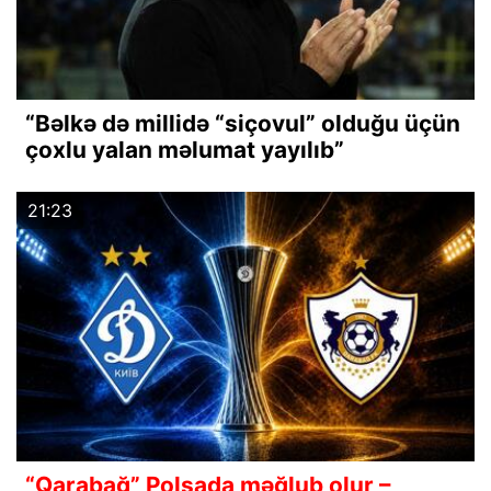
“Bəlkə də millidə “siçovul” olduğu üçün
çoxlu yalan məlumat yayılıb”
21:23
“Qarabağ” Polşada məğlub olur –