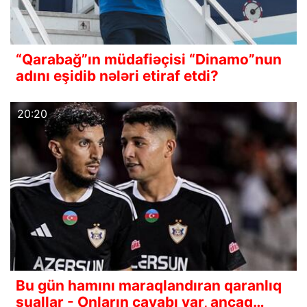
“Qarabağ”ın müdafiəçisi “Dinamo”nun
adını eşidib nələri etiraf etdi?
20:20
Bu gün hamını maraqlandıran qaranlıq
suallar - Onların cavabı var, ancaq…