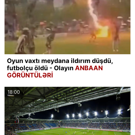
Oyun vaxtı meydana ildırım düşdü,
futbolçu öldü - Olayın
ANBAAN
GÖRÜNTÜLƏRİ
18:00