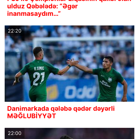
ulduz Qəbələdə: “Əgər
inanmasaydım…”
22:20
Danimarkada qələbə qədər dəyərli
MƏĞLUBİYYƏT
22:00