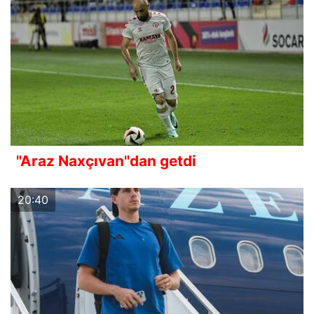
"Araz Naxçıvan"dan getdi
20:40