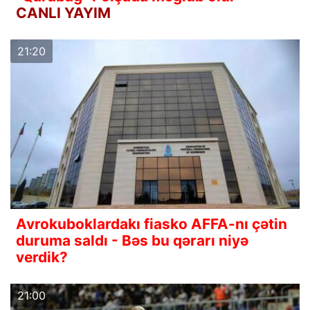
CANLI YAYIM
21:20
Avrokuboklardakı fiasko AFFA-nı çətin
duruma saldı - Bəs bu qərarı niyə
verdik?
21:00