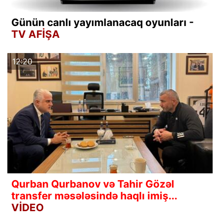
Günün canlı yayımlanacaq oyunları -
TV AFİŞA
12:20
Qurban Qurbanov və Tahir Gözəl
transfer məsələsində haqlı imiş...
VİDEO