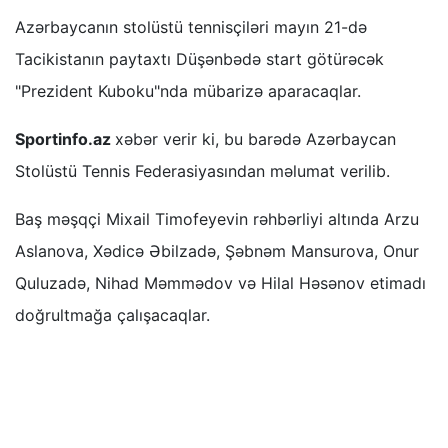
Azərbaycanın stolüstü tennisçiləri mayın 21-də
Tacikistanın paytaxtı Düşənbədə start götürəcək
"Prezident Kuboku"nda mübarizə aparacaqlar.
Sportinfo.az
xəbər verir ki, bu barədə Azərbaycan
Stolüstü Tennis Federasiyasından məlumat verilib.
Baş məşqçi Mixail Timofeyevin rəhbərliyi altında Arzu
Aslanova, Xədicə Əbilzadə, Şəbnəm Mansurova, Onur
Quluzadə, Nihad Məmmədov və Hilal Həsənov etimadı
doğrultmağa çalışacaqlar.