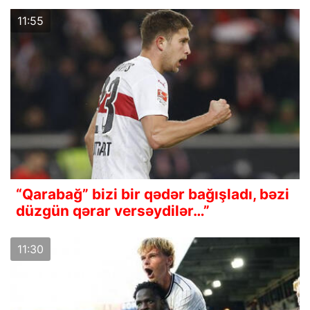
11:55
“Qarabağ” bizi bir qədər bağışladı, bəzi
düzgün qərar versəydilər…”
11:30