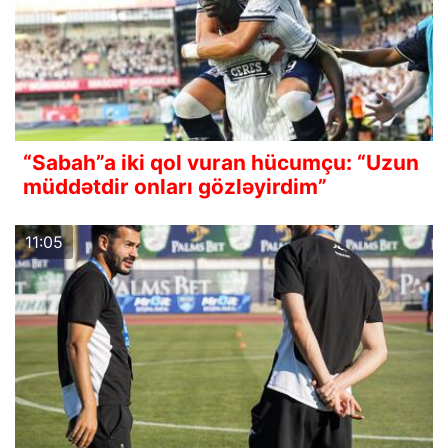
“Sabah”a iki qol vuran hücumçu: “Uzun
müddətdir onları gözləyirdim”
11:05