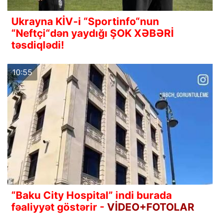
Ukrayna KİV-i “Sportinfo“nun
“Neftçi“dən yaydığı ŞOK XƏBƏRİ
təsdiqlədi!
10:55
“Baku City Hospital” indi burada
fəaliyyət göstərir -
VİDEO+FOTOLAR