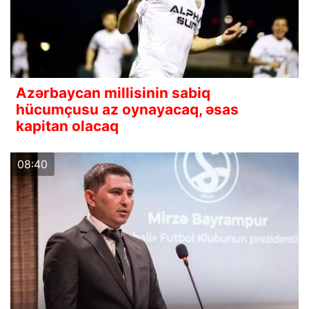
Azərbaycan millisinin sabiq
hücumçusu az oynayacaq, əsas
kapitan olacaq
08:40