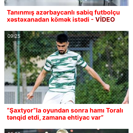
Tanınmış azərbaycanlı sabiq futbolçu
xəstəxanadan kömək istədi -
VİDEO
09:25
“Şaxtyor”la oyundan sonra hamı Toralı
tənqid etdi, zamana ehtiyac var”