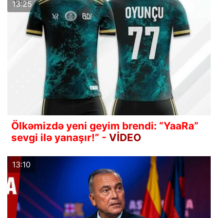
13:25
Ölkəmizdə yeni geyim brendi: “YaaRa”
sevgi ilə yanaşır!” -
VİDEO
13:10