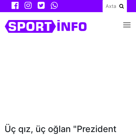
M
Üç qız, üç oğlan "Prezident