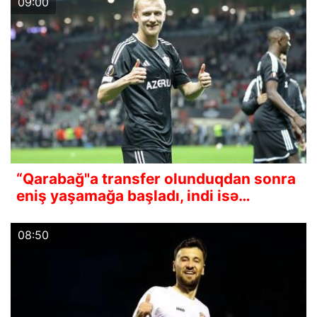
09:00
“Qarabağ"a transfer olunduqdan sonra
eniş yaşamağa başladı, indi isə…
08:50