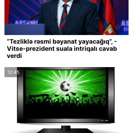
“Tezliklə rəsmi bəyanat yayacağıq”, -
Vitse-prezident suala intriqalı cavab
verdi
12:45