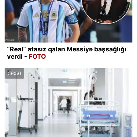
“Real” atasız qalan Messiyə başsağlığı
verdi -
FOTO
09:50