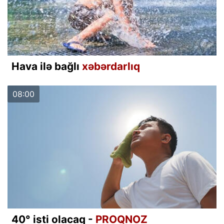
Hava ilə bağlı
xəbərdarlıq
08:00
40° isti olacaq -
PROQNOZ