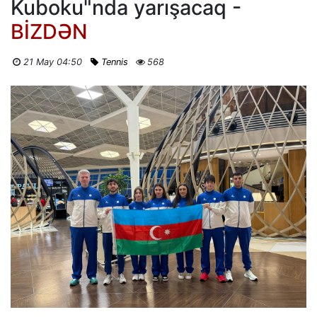
Kuboku"nda yarışacaq -
BİZDƏN
21 May 04:50
Tennis
568