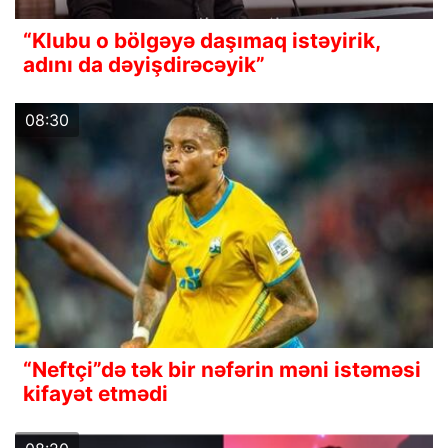
“Klubu o bölgəyə daşımaq istəyirik,
adını da dəyişdirəcəyik”
08:30
“Neftçi”də tək bir nəfərin məni istəməsi
kifayət etmədi