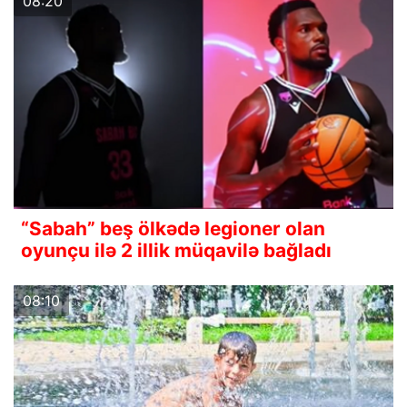
08:20
“Sabah” beş ölkədə legioner olan
oyunçu ilə 2 illik müqavilə bağladı
08:10