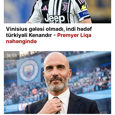
Vinisius gələsi olmadı, indi hədəf
türkiyəli Kenandır -
Premyer Liqa
nəhəngində
16:55