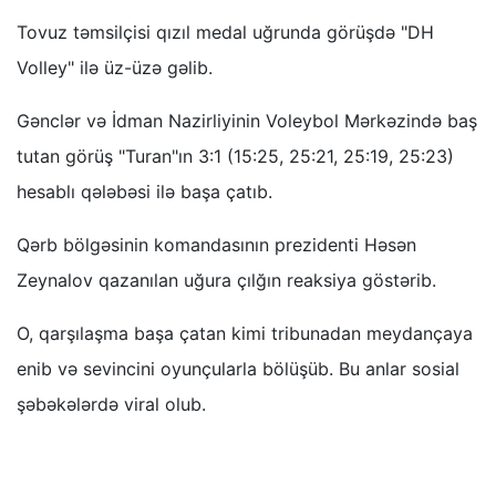
Tovuz təmsilçisi qızıl medal uğrunda görüşdə "DH
Volley" ilə üz-üzə gəlib.
Gənclər və İdman Nazirliyinin Voleybol Mərkəzində baş
tutan görüş "Turan"ın 3:1 (15:25, 25:21, 25:19, 25:23)
hesablı qələbəsi ilə başa çatıb.
Qərb bölgəsinin komandasının prezidenti Həsən
Zeynalov qazanılan uğura çılğın reaksiya göstərib.
O, qarşılaşma başa çatan kimi tribunadan meydançaya
enib və sevincini oyunçularla bölüşüb. Bu anlar sosial
şəbəkələrdə viral olub.