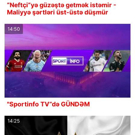
“Neftçi”yə güzəştə getmək istəmir -
Maliyyə şərtləri üst-üstə düşmür
14:50
"Sportinfo TV”də GÜNDƏM
14:25