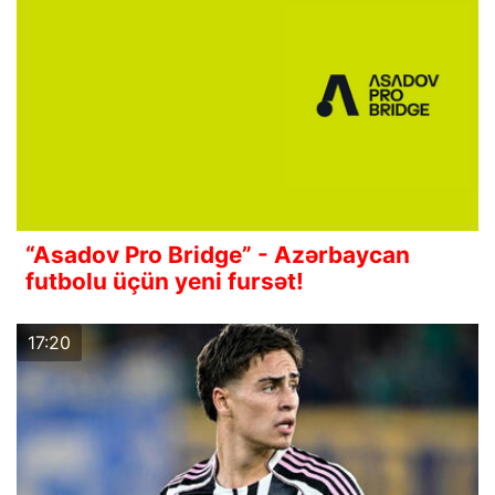
“Asadov Pro Bridge” - Azərbaycan
futbolu üçün yeni fursət!
17:20