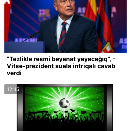
“Tezliklə rəsmi bəyanat yayacağıq”, -
Vitse-prezident suala intriqalı cavab
verdi
12:45