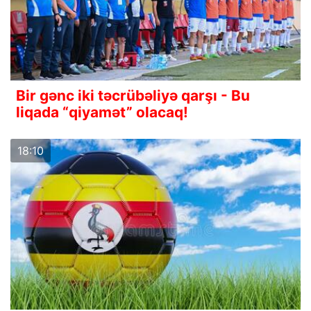
Bir gənc iki təcrübəliyə qarşı - Bu
liqada “qiyamət” olacaq!
18:10