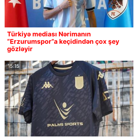
Türkiyə mediası Nərimanın
“Erzurumspor”a keçidindən çox şey
gözləyir
15:15