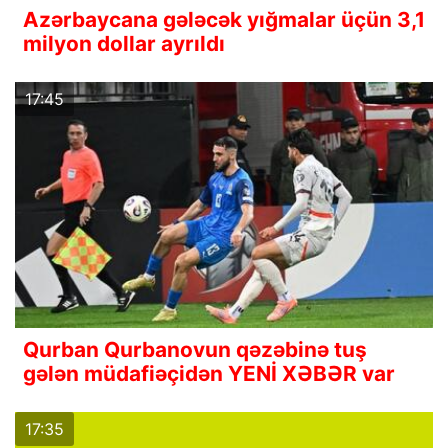
Azərbaycana gələcək yığmalar üçün 3,1
milyon dollar ayrıldı
17:45
Qurban Qurbanovun qəzəbinə tuş
gələn müdafiəçidən YENİ XƏBƏR var
17:35