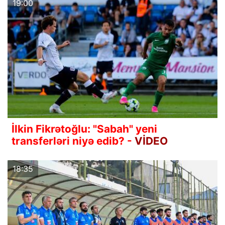
19:00
İlkin Fikrətoğlu: "Sabah" yeni
transferləri niyə edib? -
VİDEO
18:35