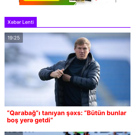
Xəbər Lenti
19:25
“Qarabağ”ı tanıyan şəxs: “Bütün bunlar
boş yerə getdi“