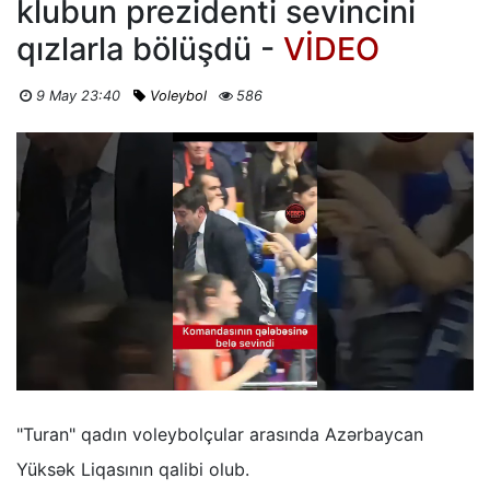
klubun prezidenti sevincini
qızlarla bölüşdü -
VİDEO
9 May 23:40
Voleybol
586
"Turan" qadın voleybolçular arasında Azərbaycan
Yüksək Liqasının qalibi olub.