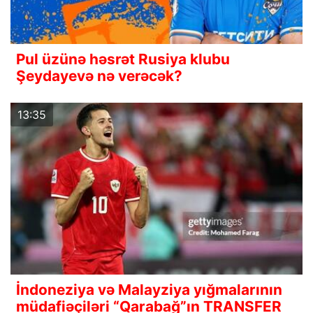
Pul üzünə həsrət Rusiya klubu
Şeydayevə nə verəcək?
13:35
İndoneziya və Malayziya yığmalarının
müdafiəçiləri “Qarabağ”ın TRANSFER