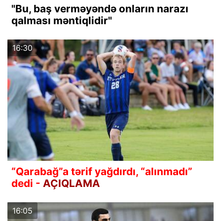
"Bu, baş verməyəndə onların narazı
qalması məntiqlidir"
16:30
“Qarabağ”a tərif yağdırdı, “alınmadı”
dedi -
AÇIQLAMA
16:05