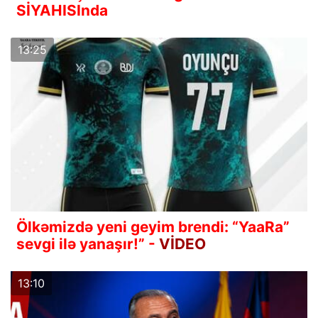
SİYAHISInda
13:25
Ölkəmizdə yeni geyim brendi: “YaaRa”
sevgi ilə yanaşır!” -
VİDEO
13:10