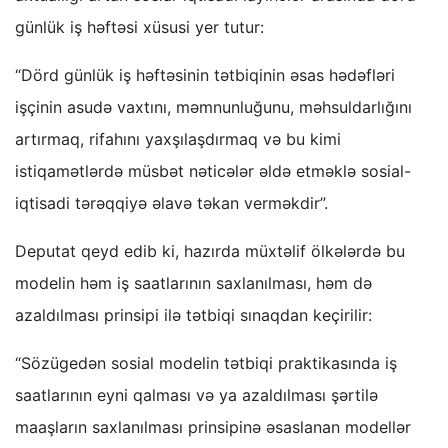
günlük iş həftəsi xüsusi yer tutur:
“Dörd günlük iş həftəsinin tətbiqinin əsas hədəfləri
işçinin asudə vaxtını, məmnunluğunu, məhsuldarlığını
artırmaq, rifahını yaxşılaşdırmaq və bu kimi
istiqamətlərdə müsbət nəticələr əldə etməklə sosial-
iqtisadi tərəqqiyə əlavə təkan verməkdir”.
Deputat qeyd edib ki, hazırda müxtəlif ölkələrdə bu
modelin həm iş saatlarının saxlanılması, həm də
azaldılması prinsipi ilə tətbiqi sınaqdan keçirilir:
“Sözügedən sosial modelin tətbiqi praktikasında iş
saatlarının eyni qalması və ya azaldılması şərtilə
maaşların saxlanılması prinsipinə əsaslanan modellər