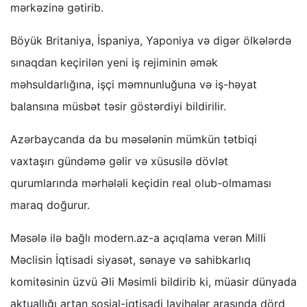
mərkəzinə gətirib.
Böyük Britaniya, İspaniya, Yaponiya və digər ölkələrdə
sınaqdan keçirilən yeni iş rejiminin əmək
məhsuldarlığına, işçi məmnunluğuna və iş-həyat
balansına müsbət təsir göstərdiyi bildirilir.
Azərbaycanda da bu məsələnin mümkün tətbiqi
vaxtaşırı gündəmə gəlir və xüsusilə dövlət
qurumlarında mərhələli keçidin real olub-olmaması
maraq doğurur.
Məsələ ilə bağlı modern.az-a açıqlama verən Milli
Məclisin İqtisadi siyasət, sənaye və sahibkarlıq
komitəsinin üzvü Əli Məsimli bildirib ki, müasir dünyada
aktuallığı artan sosial-iqtisadi layihələr arasında dörd