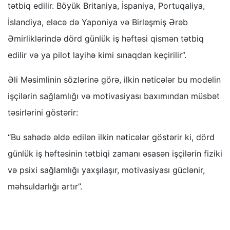
tətbiq edilir. Böyük Britaniya, İspaniya, Portuqaliya,
İslandiya, eləcə də Yaponiya və Birləşmiş Ərəb
Əmirliklərində dörd günlük iş həftəsi qismən tətbiq
edilir və ya pilot layihə kimi sınaqdan keçirilir”.
Əli Məsimlinin sözlərinə görə, ilkin nəticələr bu modelin
işçilərin sağlamlığı və motivasiyası baxımından müsbət
təsirlərini göstərir:
“Bu sahədə əldə edilən ilkin nəticələr göstərir ki, dörd
günlük iş həftəsinin tətbiqi zamanı əsasən işçilərin fiziki
və psixi sağlamlığı yaxşılaşır, motivasiyası güclənir,
məhsuldarlığı artır”.