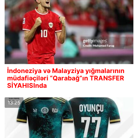
İndoneziya və Malayziya yığmalarının
müdafiəçiləri “Qarabağ”ın TRANSFER
SİYAHISInda
13:25