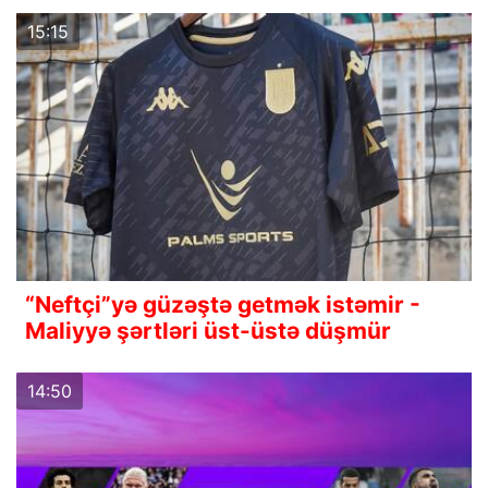
15:15
“Neftçi”yə güzəştə getmək istəmir -
Maliyyə şərtləri üst-üstə düşmür
14:50