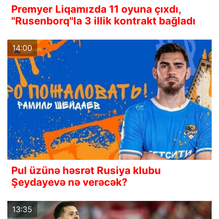
Premyer Liqamızda 11 oyuna çıxdı,
"Rusenborq"la 3 illik kontrakt bağladı
14:00
Pul üzünə həsrət Rusiya klubu
Şeydayevə nə verəcək?
13:35