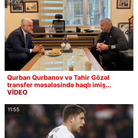
12:20
Qurban Qurbanov və Tahir Gözəl
transfer məsələsində haqlı imiş...
VİDEO
11:55