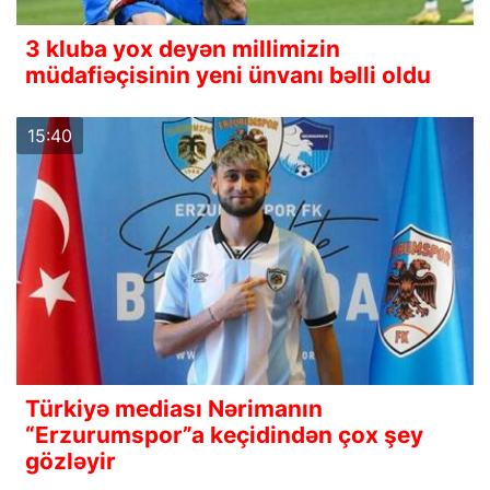
3 kluba yox deyən millimizin
müdafiəçisinin yeni ünvanı bəlli oldu
15:40
Türkiyə mediası Nərimanın
“Erzurumspor”a keçidindən çox şey
gözləyir