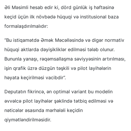
Əli Məsimli hesab edir ki, dörd günlük iş həftəsinə
keçid üçün ilk növbədə hüquqi və institusional baza
formalaşdırılmalıdır:
“Bu istiqamətdə Əmək Məcəlləsində və digər normativ
hüquqi aktlarda dəyişikliklər edilməsi tələb olunur.
Bununla yanaşı, rəqəmsallaşma səviyyəsinin artırılması,
işin qrafik üzrə düzgün təşkili və pilot layihələrin
həyata keçirilməsi vacibdir”.
Deputatın fikrincə, ən optimal variant bu modelin
əvvəlcə pilot layihələr şəklində tətbiq edilməsi və
nəticələr əsasında mərhələli keçidin
qiymətləndirilməsidir.