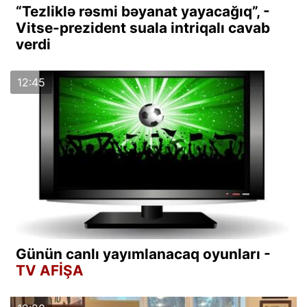
“Tezliklə rəsmi bəyanat yayacağıq”, -
Vitse-prezident suala intriqalı cavab
verdi
12:45
Günün canlı yayımlanacaq oyunları -
TV AFİŞA