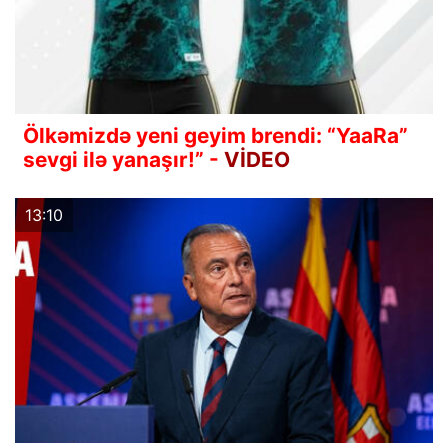
Ölkəmizdə yeni geyim brendi: “YaaRa”
sevgi ilə yanaşır!” -
VİDEO
13:10