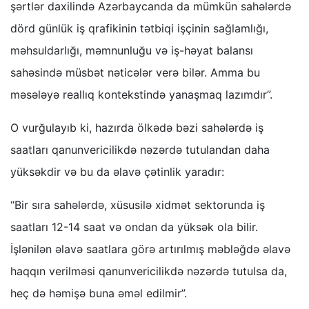
şərtlər daxilində Azərbaycanda da mümkün sahələrdə
dörd günlük iş qrafikinin tətbiqi işçinin sağlamlığı,
məhsuldarlığı, məmnunluğu və iş-həyat balansı
sahəsində müsbət nəticələr verə bilər. Amma bu
məsələyə reallıq kontekstində yanaşmaq lazımdır”.
O vurğulayıb ki, hazırda ölkədə bəzi sahələrdə iş
saatları qanunvericilikdə nəzərdə tutulandan daha
yüksəkdir və bu da əlavə çətinlik yaradır:
“Bir sıra sahələrdə, xüsusilə xidmət sektorunda iş
saatları 12-14 saat və ondan da yüksək ola bilir.
İşlənilən əlavə saatlara görə artırılmış məbləğdə əlavə
haqqın verilməsi qanunvericilikdə nəzərdə tutulsa da,
heç də həmişə buna əməl edilmir”.