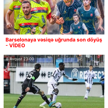
Barselonaya vəsiqə uğrunda son döyüş
- VİDEO
8 Avqust 23:00