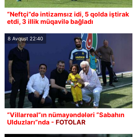
“Neftçi”də intizamsız idi, 5 qolda iştirak
etdi, 3 illik müqavilə bağladı
8 Avqust 22:40
“Villarreal”ın nümayəndələri “Sabahın
Ulduzları”nda -
FOTOLAR