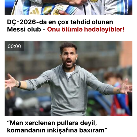
DÇ-2026-da ən çox təhdid olunan
Messi olub -
Onu ölümlə hədələyiblər!
00:00
“Mən xərclənən pullara deyil,
komandanın inkişafına baxıram”