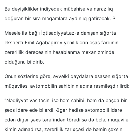
Bu dəyişikliklər indiyədək mübahisə və narazılıq
doğuran bir sıra məqamlara aydınlıq gətirəcək. P
Məsələ ilə bağlı İqtisadiyyat.az-a danışan sığorta
eksperti Emil Ağabağırov yeniliklərin əsas fərqinin
zərərlilik dərəcəsinin hesablanma mexanizmində
olduğunu bildirib.
Onun sözlərinə görə, əvvəlki qaydalara əsasən sığorta
müqaviləsi avtomobilin sahibinin adına rəsmiləşdirilirdi:
“Nəqliyyat vasitəsini isə həm sahibi, həm də başqa bir
şəxs idarə edə bilərdi. Əgər hadisə avtomobili idarə
edən digər şəxs tərəfindən törədilsə də belə, müqavilə
kimin adınadırsa, zərərlilik tarixçəsi də həmin şəxsin