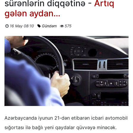
sürənlərin diqqətinə -
Artıq
gələn aydan…
16 May 08:10
Gündəm
575
Azərbaycanda iyunun 21-dən etibarən icbari avtomobil
sığortası ilə bağlı yeni qaydalar qüvvəyə minəcək.