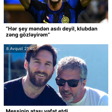
“Hər şey məndən asılı deyil, klubdan
zəng gözləyirəm”
8 Avqust 21:40
Messinin atası vəfat etdi