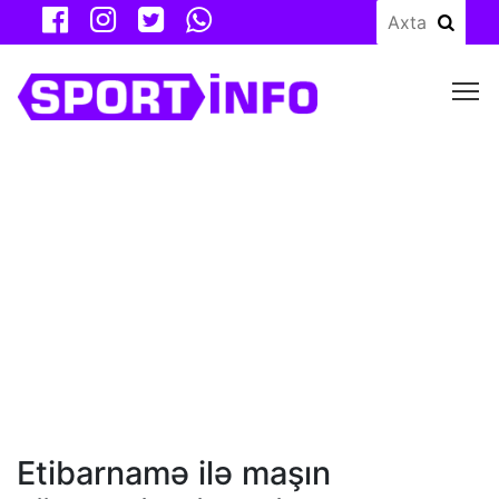
M
Etibarnamə ilə maşın