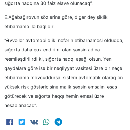
sığorta haqqına 30 faiz əlavə olunacaq”.
E.Ağabağırovun sözlərinə görə, digər dəyişiklik
etibarnamə ilə bağlıdır:
“Əvvəllər avtomobilə iki nəfərin etibarnaməsi olduqda,
sığorta daha çox endirimi olan şəxsin adına
rəsmiləşdirilirdi ki, sığorta haqqı aşağı olsun. Yeni
qaydalara görə isə bir nəqliyyat vasitəsi üzrə bir neçə
etibarnamə mövcuddursa, sistem avtomatik olaraq ən
yüksək risk göstəricisinə malik şəxsin əmsalını əsas
götürəcək və sığorta haqqı həmin əmsal üzrə
hesablanacaq”.