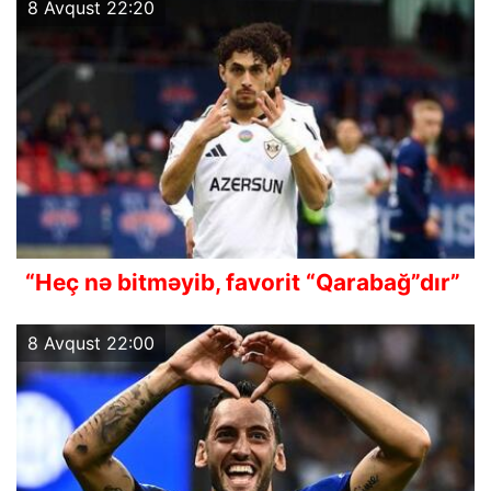
8 Avqust 22:20
“Heç nə bitməyib, favorit “Qarabağ”dır”
8 Avqust 22:00