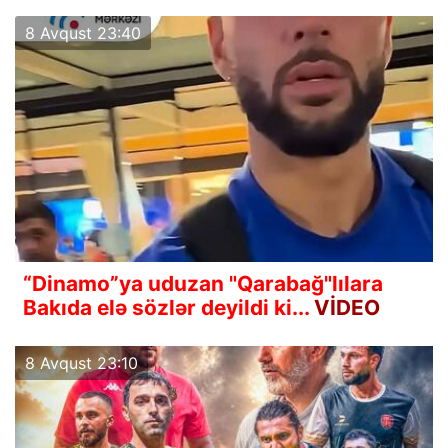
8 Avqust 23:40
“Dinamo”ya uduzan "Qarabağ"lılara
Bakıda elə sözlər deyildi ki...
VİDEO
8 Avqust 23:10