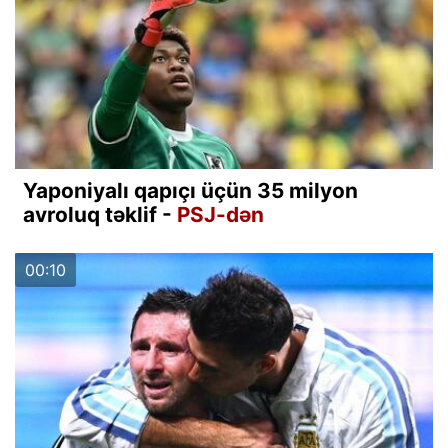
Yaponiyalı qapıçı üçün 35 milyon
avroluq təklif -
PSJ-dən
00:10