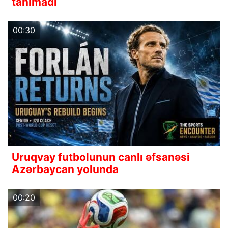
tanımadı
00:30
Uruqvay futbolunun canlı əfsanəsi
Azərbaycan yolunda
00:20