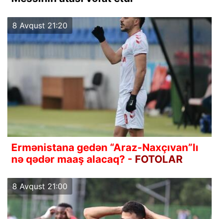
8 Avqust 21:20
Ermənistana gedən “Araz-Naxçıvan”lı
nə qədər maaş alacaq? -
FOTOLAR
8 Avqust 21:00