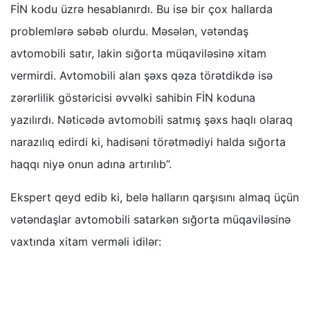
FİN kodu üzrə hesablanırdı. Bu isə bir çox hallarda
problemlərə səbəb olurdu. Məsələn, vətəndaş
avtomobili satır, lakin sığorta müqaviləsinə xitam
vermirdi. Avtomobili alan şəxs qəza törətdikdə isə
zərərlilik göstəricisi əvvəlki sahibin FİN koduna
yazılırdı. Nəticədə avtomobili satmış şəxs haqlı olaraq
narazılıq edirdi ki, hadisəni törətmədiyi halda sığorta
haqqı niyə onun adına artırılıb”.
Ekspert qeyd edib ki, belə halların qarşısını almaq üçün
vətəndaşlar avtomobili satarkən sığorta müqaviləsinə
vaxtında xitam verməli idilər: