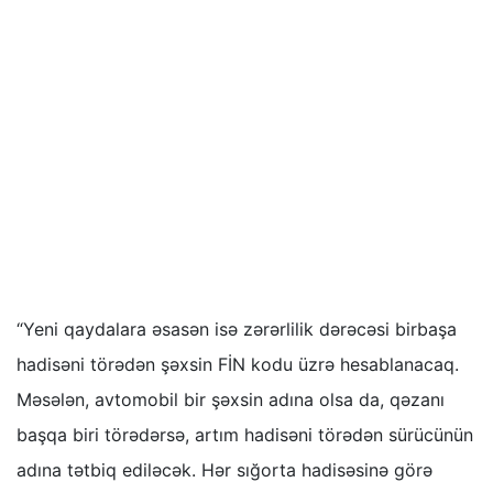
“Yeni qaydalara əsasən isə zərərlilik dərəcəsi birbaşa
hadisəni törədən şəxsin FİN kodu üzrə hesablanacaq.
Məsələn, avtomobil bir şəxsin adına olsa da, qəzanı
başqa biri törədərsə, artım hadisəni törədən sürücünün
adına tətbiq ediləcək. Hər sığorta hadisəsinə görə