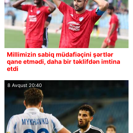
Millimizin sabiq müdafiəçini şərtlər
qane etmədi, daha bir təklifdən imtina
etdi
8 Avqust 20:40