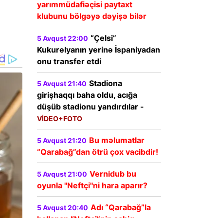
yarımmüdafiəçisi paytaxt
klubunu bölgəyə dəyişə bilər
“Çelsi”
5 Avqust 22:00
Kukurelyanın yerinə İspaniyadan
onu transfer etdi
Stadiona
5 Avqust 21:40
girişhaqqı baha oldu, acığa
düşüb stadionu yandırdılar -
VİDEO+FOTO
Bu məlumatlar
5 Avqust 21:20
“Qarabağ”dan ötrü çox vacibdir!
Vernidub bu
5 Avqust 21:00
oyunla "Neftçi"ni hara aparır?
Adı “Qarabağ”la
5 Avqust 20:40