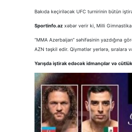
Bakıda keçiriləcək UFC turnirinin bütün iştirak
Sportinfo.az
xəbər verir ki, Milli Gimnastik
“MMA Azerbaijan” səhifəsinin yazdığına görə
AZN təşkil edir. Qiymətlər yerlərə, sıralara 
Yarışda iştirak edəcək idmançılar və cütlük