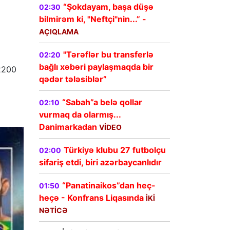
“Şokdayam, başa düşə
02:30
bilmirəm ki, "Neftçi"nin...” -
AÇIQLAMA
"Tərəflər bu transferlə
02:20
bağlı xəbəri paylaşmaqda bir
 2200
qədər tələsiblər”
“Sabah”a belə qollar
02:10
vurmaq da olarmış...
Danimarkadan
VİDEO
Türkiyə klubu 27 futbolçu
02:00
sifariş etdi, biri azərbaycanlıdır
“Panatinaikos”dan heç-
01:50
heçə - Konfrans Liqasında
İKİ
NƏTİCƏ