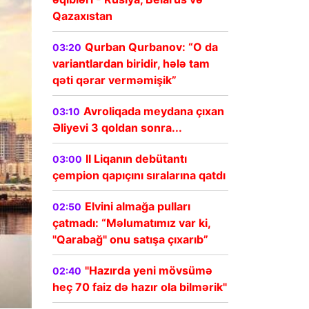
Qazaxıstan
Qurban Qurbanov: “O da
03:20
variantlardan biridir, hələ tam
qəti qərar verməmişik”
Avroliqada meydana çıxan
03:10
Əliyevi 3 qoldan sonra...
II Liqanın debütantı
03:00
çempion qapıçını sıralarına qatdı
Elvini almağa pulları
02:50
çatmadı: “Məlumatımız var ki,
"Qarabağ" onu satışa çıxarıb”
"Hazırda yeni mövsümə
02:40
heç 70 faiz də hazır ola bilmərik"