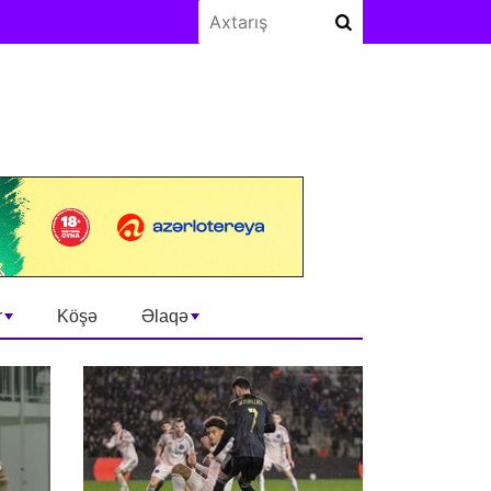
r
Köşə
Əlaqə