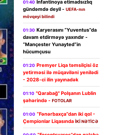
İnfantinoya etimadsızlıq
01:40
gündəmdə deyil -
UEFA-nın
mövqeyi bilindi
Karyerasını “Yuventus”da
01:30
davam etdirməyə yaxındır -
“Mançester Yunayted”in
hücumçusu
Premyer Liqa təmsilçisi öz
01:20
yetirməsi ilə müqaviləni yenilədi
- 2028-ci ilin yayınadək
"Qarabağ" Polşanın Lublin
01:10
şəhərində -
FOTOLAR
“Fənərbaxça”dan iki qol -
01:00
Çempionlar Liqasında
İKİ NƏTİCƏ
“Ferentsvaroş”dan qələbə
00:50