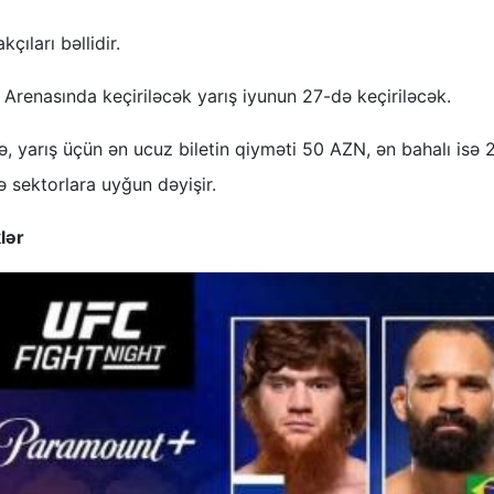
çıları bəllidir.
a Arenasında keçiriləcək yarış iyunun 27-də keçiriləcək.
, yarış üçün ən ucuz biletin qiyməti 50 AZN, ən bahalı isə
və sektorlara uyǧun dəyişir.
lər