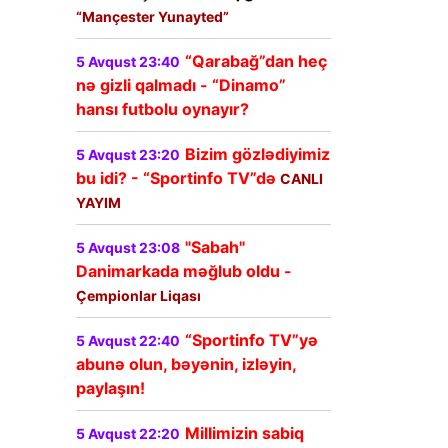
“Mançester Yunayted”
“Qarabağ”dan heç
5 Avqust 23:40
nə gizli qalmadı - “Dinamo”
hansı futbolu oynayır?
Bizim gözlədiyimiz
5 Avqust 23:20
bu idi? - “Sportinfo TV”də
CANLI
YAYIM
"Sabah"
5 Avqust 23:08
Danimarkada məğlub oldu -
Çempionlar Liqası
“Sportinfo TV”yə
5 Avqust 22:40
abunə olun, bəyənin, izləyin,
paylaşın!
Millimizin sabiq
5 Avqust 22:20