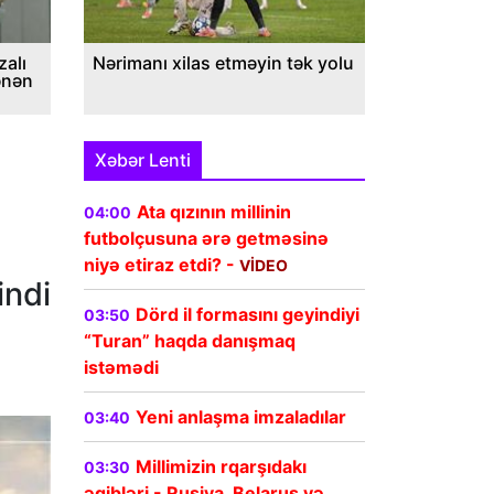
alı
Nərimanı xilas etməyin tək yolu
ənən
Xəbər Lenti
Ata qızının millinin
04:00
futbolçusuna ərə getməsinə
niyə etiraz etdi? -
VİDEO
indi
Dörd il formasını geyindiyi
03:50
“Turan” haqda danışmaq
istəmədi
Yeni anlaşma imzaladılar
03:40
Millimizin rqarşıdakı
03:30
əqibləri - Rusiya, Belarus və