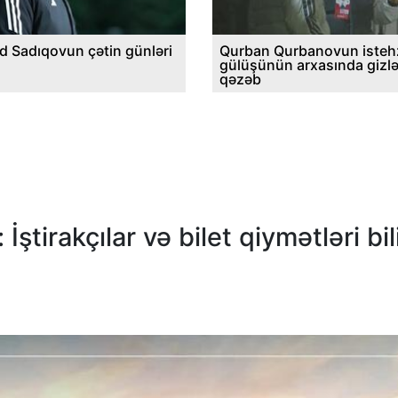
d Sadıqovun çətin günləri
Qurban Qurbanovun istehz
gülüşünün arxasında gizl
qəzəb
 İştirakçılar və bilet qiymətləri bil