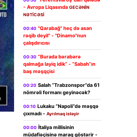
- Avropa Liqasında
GECƏNİN
NƏTİCƏSİ
"Qarabağ" heç də asan
00:40
rəqib deyil" - "Dinamo"nun
çalışdırıcısı
“Burada bərabərə
00:30
qalmağa layiq idik” - “Sabah”ın
baş məşqçisi
Salah “Trabzonspor”da 61
00:20
nömrəli formanı geyinəcək?
Lukaku “Napoli”də məşqə
00:10
çıxmadı -
Ayrılmaq istəyir
İtaliya millisinin
00:00
müdafiəçisinə maraq göstərir -