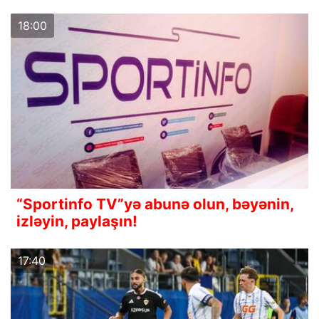
18:00
“Sportinfo TV”yə abunə olun, bəyənin,
izləyin, paylaşın!
17:40