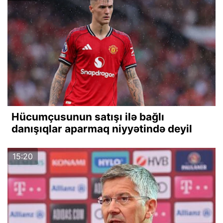
Hücumçusunun satışı ilə bağlı
danışıqlar aparmaq niyyətində deyil
15:20