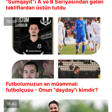
“Sumqayıt”ı A və B Seriyasından gələn
təkliflərdən üstün tutdu
19:00
Futbolumuzun ən müəmmalı
futbolçusu - Onun "dayday"ı kimdir?
18:40