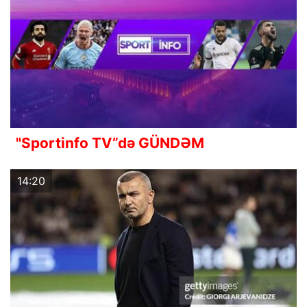
"Sportinfo TV”də GÜNDƏM
14:20