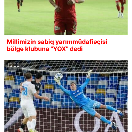
Millimizin sabiq yarımmüdafiəçisi
bölgə klubuna "YOX" dedi
16:00