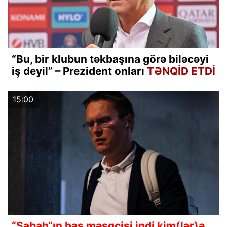
“Bu, bir klubun təkbaşına görə biləcəyi
iş deyil” – Prezident onları
TƏNQİD ETDİ
15:00
“Sabah“ın baş məşqçisi indi kim(lər)ə