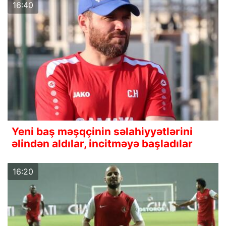
16:40
Yeni baş məşqçinin səlahiyyətlərini
əlindən aldılar, incitməyə başladılar
16:20