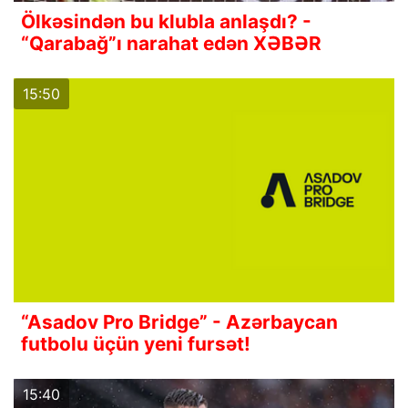
Ölkəsindən bu klubla anlaşdı? -
“Qarabağ”ı narahat edən XƏBƏR
15:50
“Asadov Pro Bridge” - Azərbaycan
futbolu üçün yeni fursət!
15:40