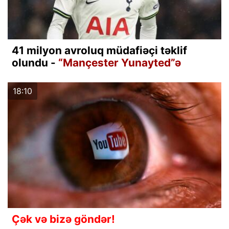
41 milyon avroluq müdafiəçi təklif
olundu -
“Mançester Yunayted”ə
18:10
Çək və bizə göndər!