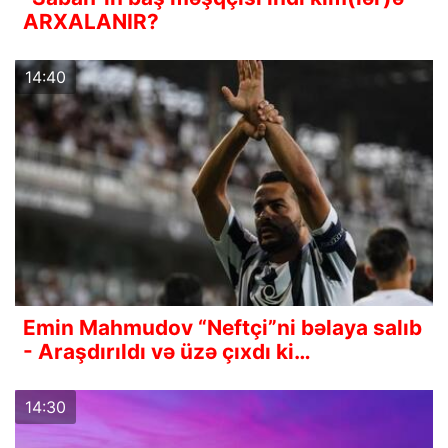
ARXALANIR?
14:40
Emin Mahmudov “Neftçi”ni bəlaya salıb
- Araşdırıldı və üzə çıxdı ki…
14:30