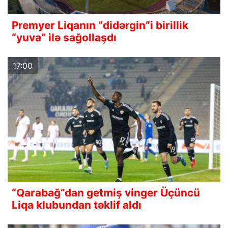
Premyer Liqanın “didərgin”i birillik
“yuva” ilə sağollaşdı
17:00
“Qarabağ”dan getmiş vinger Üçüncü
Liqa klubundan təklif aldı