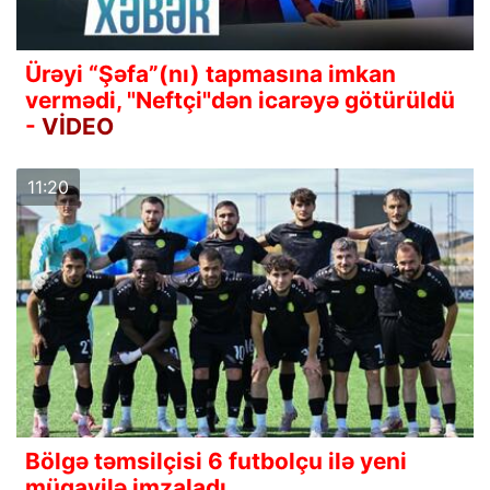
Ürəyi “Şəfa”(nı) tapmasına imkan
vermədi, "Neftçi"dən icarəyə götürüldü
-
VİDEO
11:20
Bölgə təmsilçisi 6 futbolçu ilə yeni
müqavilə imzaladı