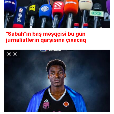
"Sabah"ın baş məşqçisi bu gün
jurnalistlərin qarşısına çıxacaq
08:30