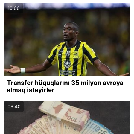
10:00
Transfer hüquqlarını 35 milyon avroya
almaq istəyirlər
09:40