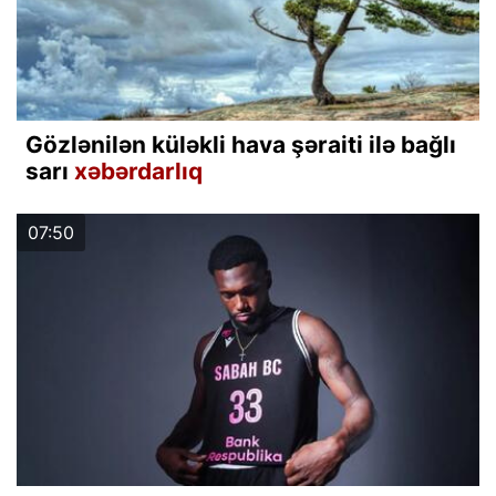
Gözlənilən küləkli hava şəraiti ilə bağlı
sarı
xəbərdarlıq
07:50