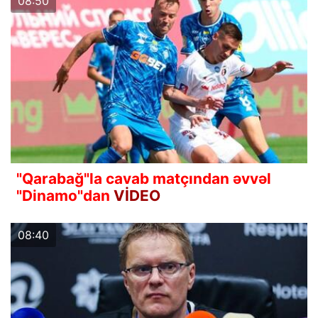
08:50
"Qarabağ"la cavab matçından əvvəl
"Dinamo"dan
VİDEO
08:40