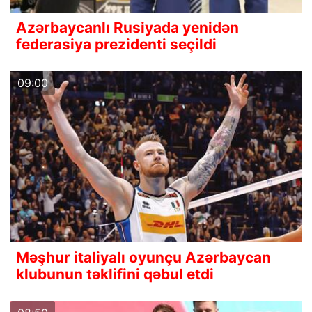
Azərbaycanlı Rusiyada yenidən
federasiya prezidenti seçildi
09:00
Məşhur italiyalı oyunçu Azərbaycan
klubunun təklifini qəbul etdi