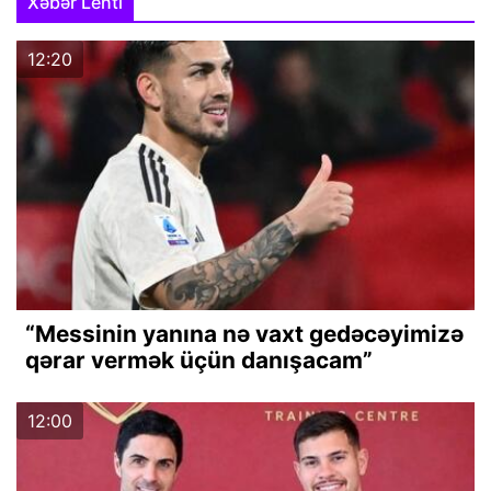
Xəbər Lenti
12:20
“Messinin yanına nə vaxt gedəcəyimizə
qərar vermək üçün danışacam”
12:00