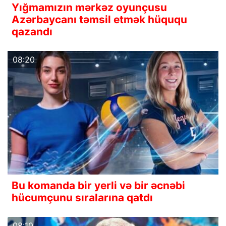
Yığmamızın mərkəz oyunçusu
Azərbaycanı təmsil etmək hüququ
qazandı
08:20
Bu komanda bir yerli və bir əcnəbi
hücumçunu sıralarına qatdı
08:10