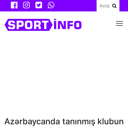
M
Azərbaycanda tanınmış klubun