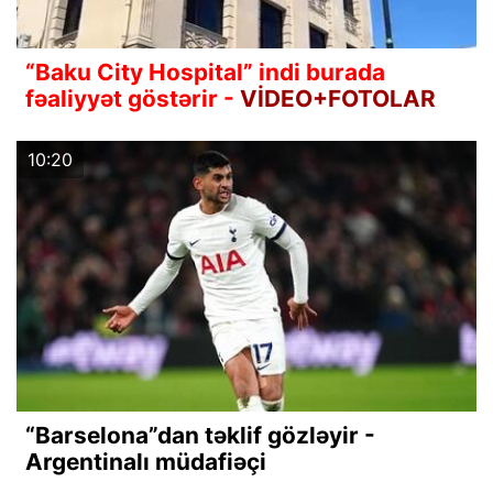
“Baku City Hospital” indi burada
fəaliyyət göstərir -
VİDEO+FOTOLAR
10:20
“Barselona”dan təklif gözləyir -
Argentinalı müdafiəçi