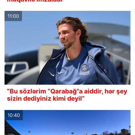
11:00
“Bu sözlərim “Qarabağ”a aiddir, hər şey
sizin dediyiniz kimi deyil”
10:40