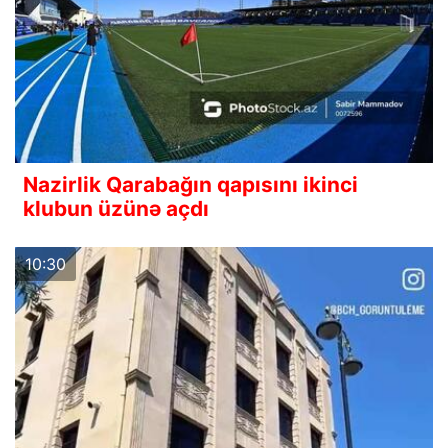
Nazirlik Qarabağın qapısını ikinci
klubun üzünə açdı
10:30