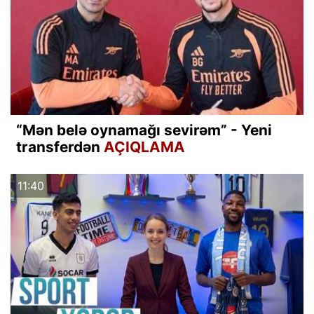
“Mən belə oynamağı sevirəm” - Yeni
transferdən
AÇIQLAMA
11:40