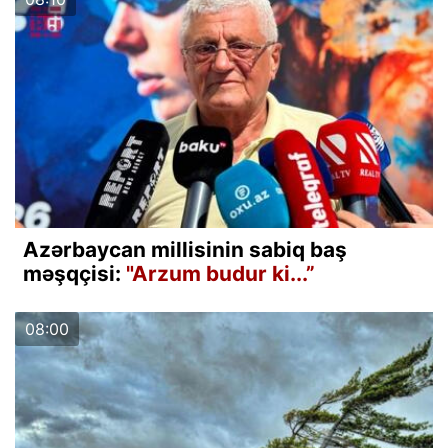
Azərbaycan millisinin sabiq baş
məşqçisi:
"Arzum budur ki...”
08:00