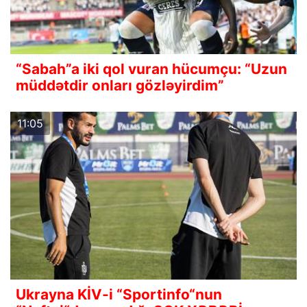
“Sabah”a iki qol vuran hücumçu: “Uzun
müddətdir onları gözləyirdim”
11:05
Ukrayna KİV-i “Sportinfo“nun