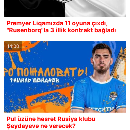
Premyer Liqamızda 11 oyuna çıxdı,
"Rusenborq"la 3 illik kontrakt bağladı
14:00
Pul üzünə həsrət Rusiya klubu
Şeydayevə nə verəcək?