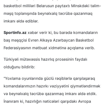
basketbol milliləri Belarusun paytaxtı Minskdəki təlim-
məşq toplanışında beynəlxalq təcrübə qazanmaq
imkanı əldə ediblər.
Sportinfo.az
xəbər verir ki, bu barədə komandaların
baş məşqçisi Evren Alkaya Azərbaycan Basketbol
Federasiyasının mətbuat xidmətinə açıqlama verib.
Türkiyəli mütəxəssis hazırlıq prosesinin faydalı
olduğunu bildirib:
"Yoxlama oyunlarında güclü rəqiblərlə qarşılaşaraq
komandalarımızın hazırkı vəziyyətini qiymətləndirmək
və beynəlxalq təcrübə qazanmaq imkanı əldə etdik.
İnanıram ki, hazırlığın nəticələri qarşıdakı Avropa