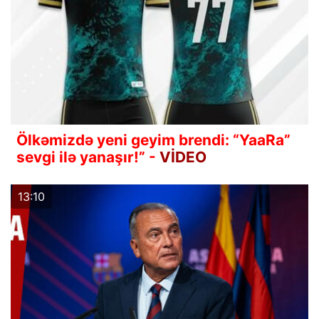
Ölkəmizdə yeni geyim brendi: “YaaRa”
sevgi ilə yanaşır!” -
VİDEO
13:10