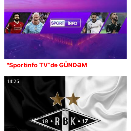
"Sportinfo TV”də GÜNDƏM
14:25