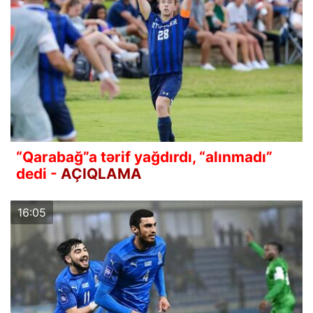
“Qarabağ”a tərif yağdırdı, “alınmadı”
dedi -
AÇIQLAMA
16:05