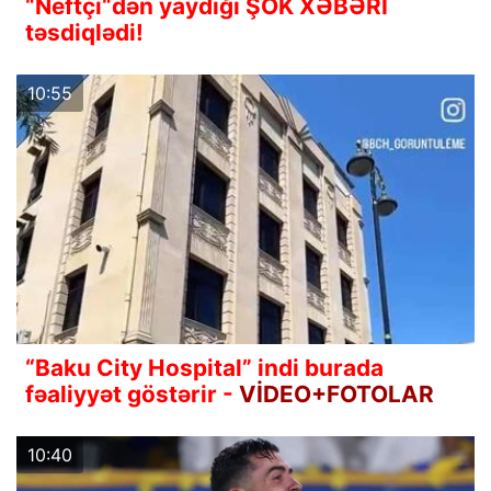
“Neftçi“dən yaydığı ŞOK XƏBƏRİ
təsdiqlədi!
10:55
“Baku City Hospital” indi burada
fəaliyyət göstərir -
VİDEO+FOTOLAR
10:40