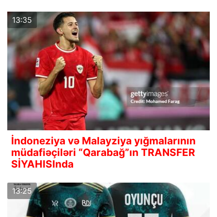
13:35
İndoneziya və Malayziya yığmalarının
müdafiəçiləri “Qarabağ”ın TRANSFER
SİYAHISInda
13:25