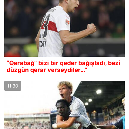
“Qarabağ” bizi bir qədər bağışladı, bəzi
düzgün qərar versəydilər…”
11:30