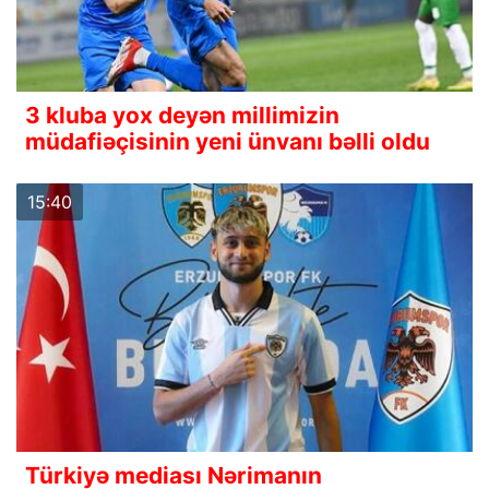
3 kluba yox deyən millimizin
müdafiəçisinin yeni ünvanı bəlli oldu
15:40
Türkiyə mediası Nərimanın