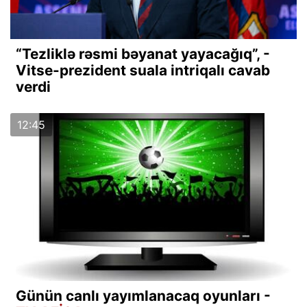
“Tezliklə rəsmi bəyanat yayacağıq”, -
Vitse-prezident suala intriqalı cavab
verdi
12:45
Günün canlı yayımlanacaq oyunları -