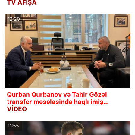
TV AFİŞA
12:20
Qurban Qurbanov və Tahir Gözəl
transfer məsələsində haqlı imiş...
VİDEO
11:55