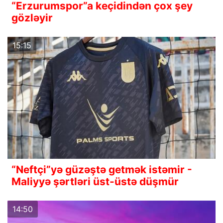
“Erzurumspor”a keçidindən çox şey
gözləyir
15:15
“Neftçi”yə güzəştə getmək istəmir -
Maliyyə şərtləri üst-üstə düşmür
14:50