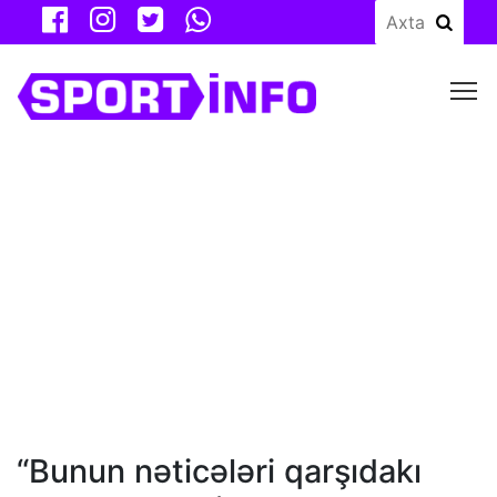
M
“Bunun nəticələri qarşıdakı