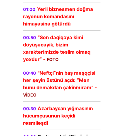
Yerli biznesmen doğma
01:00
rayonun komandasını
himayəsinə götürdü
“Son dəqiqəyə kimi
00:50
döyüşəcəyik, bizim
xarakterimizdə təslim olmaq
yoxdur” -
FOTO
"Neftçi”nin baş məşqçisi
00:40
hər şeyin üstünü açdı: “Mən
bunu deməkdən çəkinmirəm” -
VİDEO
Azərbaycan yığmasının
00:30
hücumçusunun keçidi
rəsmiləşdi