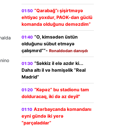
“Qarabağ”ı şişirtməyə
01:50
ehtiyac yoxdur, PAOK-dan güclü
komanda olduğunu deməzdim”
“O, kimsədən üstün
01:40
inalda
olduğunu sübut etməyə
çalışmırd””-
Ronaldodan danışdı
onino
“Səkkiz il elə azdır ki...
01:30
Daha altı il və həmişəlik “Real
Madrid”
“Kəpəz” bu stadionu tam
01:20
dolduracaq, iki də az deyil"
Azərbaycanda komandanı
01:10
eyni gündə iki yerə
“parçaladılar”