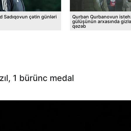
d Sadıqovun çətin günləri
Qurban Qurbanovun istehz
gülüşünün arxasında gizl
qəzəb
zıl, 1 bürünc medal