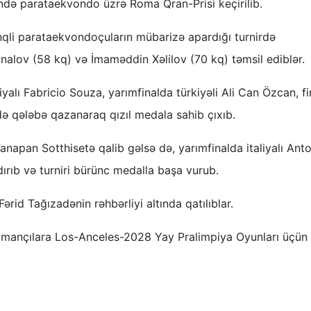
ində parataekvondo üzrə Roma Qran-Prisi keçirilib.
inqli parataekvondoçuların mübarizə apardığı turnirdə
alov (58 kq) və İmaməddin Xəlilov (70 kq) təmsil ediblər.
iyalı Fabricio Souza, yarımfinalda türkiyəli Ali Can Özcan, f
ə qələbə qazanaraq qızıl medala sahib çıxıb.
Tanapan Sotthisetə qalib gəlsə də, yarımfinalda italiyalı Ant
rıb və turniri bürünc medalla başa vurub.
id Tağızadənin rəhbərliyi altında qatılıblar.
idmançılara Los-Anceles-2028 Yay Pralimpiya Oyunları üçün