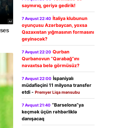
saymırıq, geriyə gedirik!
İtaliya klubunun
7 Avqust 22:40
oyunçusu Azərbaycan, yoxsa
Qazaxıstan yığmasının formasını
geyinəcək?
Qurban
7 Avqust 22:20
Qurbanovun “Qarabağ”ını
nəvaxtsa belə görmüsüz?
İspaniyalı
7 Avqust 22:00
müdafiəçini 11 milyona transfer
etdi -
Premyer Liqa mənsubu
“Barselona”ya
7 Avqust 21:40
keçmək üçün rəhbərliklə
danışacaq