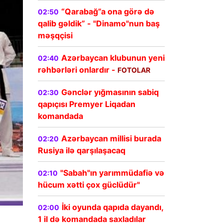
“Qarabağ”a ona görə də
02:50
qalib gəldik” - "Dinamo"nun baş
məşqçisi
Azərbaycan klubunun yeni
02:40
rəhbərləri onlardır -
FOTOLAR
Gənclər yığmasının sabiq
02:30
qapıçısı Premyer Liqadan
komandada
Azərbaycan millisi burada
02:20
Rusiya ilə qarşılaşacaq
"Sabah"ın yarımmüdafiə və
02:10
hücum xətti çox güclüdür"
İki oyunda qapıda dayandı,
02:00
1 il də komandada saxladılar