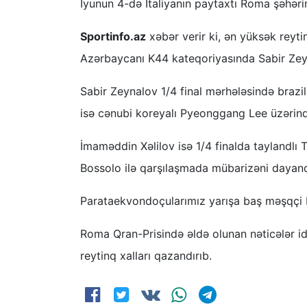
İyunun 4-də İtaliyanın paytaxtı Roma şəhər
Sportinfo.az
xəbər verir ki, ən yüksək reyt
Azərbaycanı K44 kateqoriyasında Sabir Zeyn
Sabir Zeynalov 1/4 final mərhələsində brazil
isə cənubi koreyalı Pyeonggang Lee üzərind
İmaməddin Xəlilov isə 1/4 finalda taylandlı 
Bossolo ilə qarşılaşmada mübarizəni dayandı
Parataekvondoçularımız yarışa baş məşqçi Fər
Roma Qran-Prisində əldə olunan nəticələr 
reytinq xalları qazandırıb.