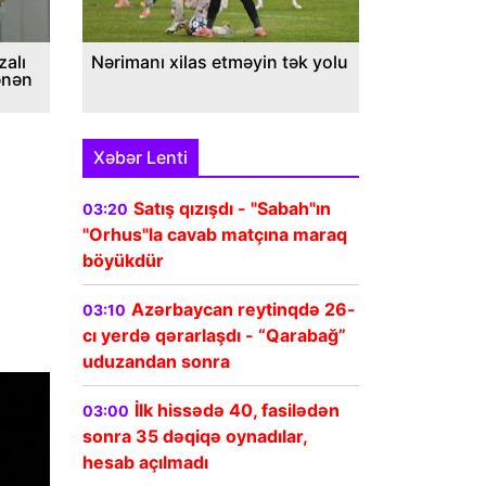
alı
Nərimanı xilas etməyin tək yolu
ənən
Xəbər Lenti
Satış qızışdı - "Sabah"ın
03:20
"Orhus"la cavab matçına maraq
böyükdür
Azərbaycan reytinqdə 26-
03:10
cı yerdə qərarlaşdı - “Qarabağ”
uduzandan sonra
İlk hissədə 40, fasilədən
03:00
sonra 35 dəqiqə oynadılar,
hesab açılmadı