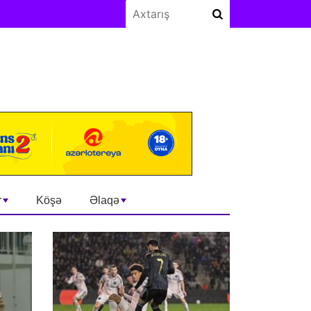
r
Köşə
Əlaqə