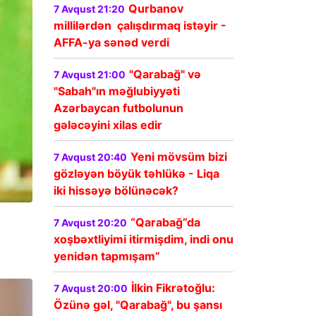
Qurbanov
7 Avqust 21:20
millilərdən çalışdırmaq istəyir -
AFFA-ya sənəd verdi
"Qarabağ" və
7 Avqust 21:00
"Sabah"ın məğlubiyyəti
Azərbaycan futbolunun
gələcəyini xilas edir
Yeni mövsüm bizi
7 Avqust 20:40
gözləyən böyük təhlükə - Liqa
iki hissəyə bölünəcək?
“Qarabağ”da
7 Avqust 20:20
xoşbəxtliyimi itirmişdim, indi onu
yenidən tapmışam”
İlkin Fikrətoğlu:
7 Avqust 20:00
Özünə gəl, "Qarabağ", bu şansı