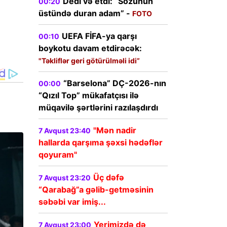
Dedi və etdi: “Sözünün
00:20
üstündə duran adam” -
FOTO
UEFA FİFA-ya qarşı
00:10
boykotu davam etdirəcək:
"Təkliflər geri götürülməli idi”
“Barselona” DÇ-2026-nın
00:00
“Qızıl Top” mükafatçısı ilə
müqavilə şərtlərini razılaşdırdı
"Mən nadir
7 Avqust 23:40
hallarda qarşıma şəxsi hədəflər
qoyuram"
Üç dəfə
7 Avqust 23:20
“Qarabağ”a gəlib-getməsinin
səbəbi var imiş...
Yerimizdə də
7 Avqust 23:00