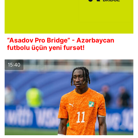
“Asadov Pro Bridge” - Azərbaycan
futbolu üçün yeni fursət!
15:40