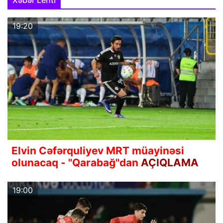
Xəbər Lenti
19:20
Elvin Cəfərquliyev MRT müayinəsi
olunacaq - "Qarabağ"dan
AÇIQLAMA
19:00