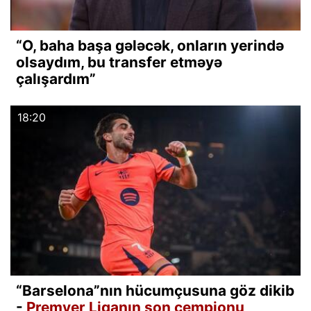
“O, baha başa gələcək, onların yerində
olsaydım, bu transfer etməyə
çalışardım”
18:20
“Barselona”nın hücumçusuna göz dikib
-
Premyer Liqanın son çempionu