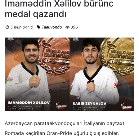
İmaməddin Xəlilov bürünc
medal qazandı
5 İyun 04:10
Taekvondo
396
Azərbaycan parataekvondoçuları İtaliyanın paytaxtı
Romada keçirilən Qran-Pridə uğurlu çıxış ediblər.