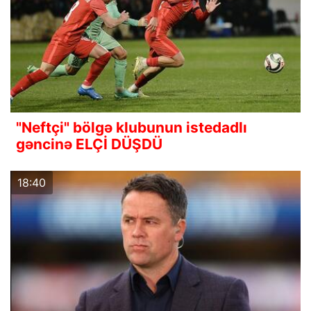
"Neftçi" bölgə klubunun istedadlı
gəncinə ELÇİ DÜŞDÜ
18:40