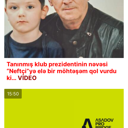
Tanınmış klub prezidentinin nəvəsi
“Neftçi”yə elə bir möhtəşəm qol vurdu
ki…
VİDEO
15:50