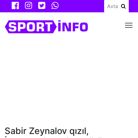
M
Sabir Zeynalov qızıl,