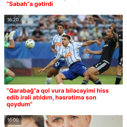
“Sabah”a gətirdi
16:20
“Qarabağ”a qol vura biləcəyimi hiss
edib irəli atıldım, həsrətimə son
qoydum”
16:00