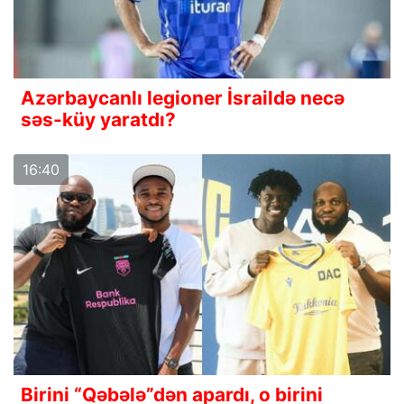
Azərbaycanlı legioner İsraildə necə
səs-küy yaratdı?
16:40
Birini “Qəbələ”dən apardı, o birini