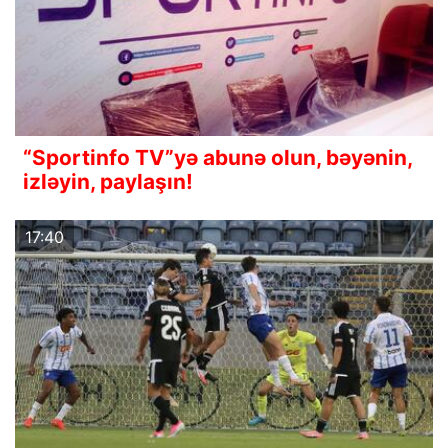
“Sportinfo TV”yə abunə olun, bəyənin,
izləyin, paylaşın!
17:40