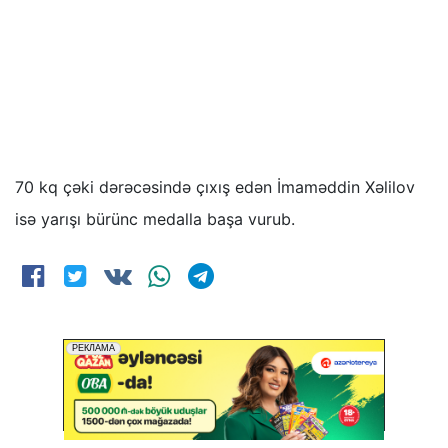
70 kq çəki dərəcəsində çıxış edən İmaməddin Xəlilov
isə yarışı bürünc medalla başa vurub.