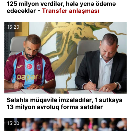
125 milyon verdilər, hələ yenə ödəmə
edəcəklər -
Transfer anlaşması
15:20
Salahla müqavilə imzaladılar, 1 sutkaya
13 milyon avroluq forma satdılar
15:00