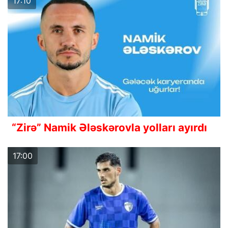
17:10
“Zirə” Namik Ələskərovla yolları ayırdı
17:00