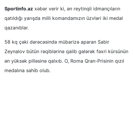
Sportinfo.az
xəbər verir ki, ən reytinqli idmançıların
qatıldığı yarışda milli komandamızın üzvləri iki medal
qazanıblar.
58 kq çəki dərəcəsində mübarizə aparan Sabir
Zeynalov bütün rəqiblərinə qalib gələrək fəxri kürsünün
ən yüksək pilləsinə qalxıb. O, Roma Qran-Prisinin qızıl
medalına sahib olub.