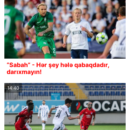
“Sabah” - Hər şey hələ qabaqdadır,
darıxmayın!
14:40