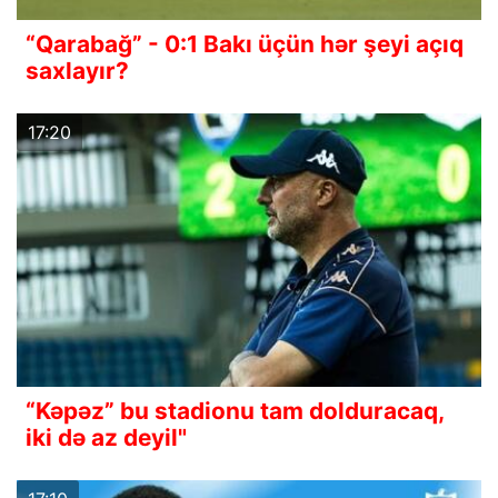
“Qarabağ” - 0:1 Bakı üçün hər şeyi açıq
saxlayır?
17:20
“Kəpəz” bu stadionu tam dolduracaq,
iki də az deyil"