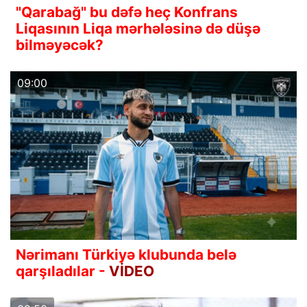
"Qarabağ" bu dəfə heç Konfrans
Liqasının Liqa mərhələsinə də düşə
bilməyəcək?
09:00
Nərimanı Türkiyə klubunda belə
qarşıladılar -
VİDEO