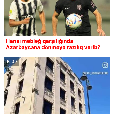
Hansı məbləğ qarşılığında
Azərbaycana dönməyə razılıq verib?
10:30