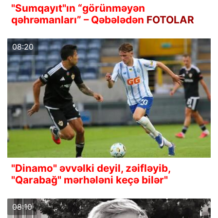
"Sumqayıt"ın “görünməyən
qəhrəmanları” – Qəbələdən
FOTOLAR
08:20
"Dinamo" əvvəlki deyil, zəifləyib,
"Qarabağ" mərhələni keçə bilər"
08:10