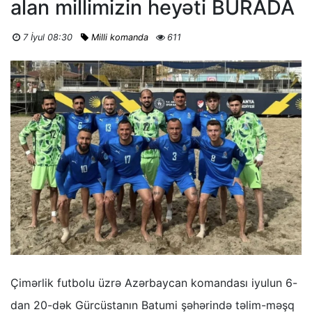
alan millimizin heyəti BURADA
7 İyul 08:30
Milli komanda
611
Çimərlik futbolu üzrə Azərbaycan komandası iyulun 6-
dan 20-dək Gürcüstanın Batumi şəhərində təlim-məşq