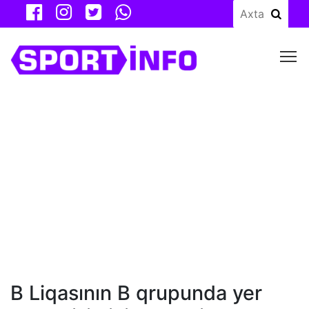
M
B Liqasının B qrupunda yer