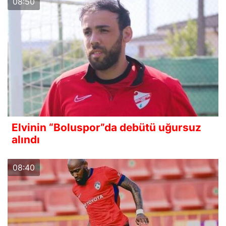
08:50
Elvinin “Boluspor”da debütü uğursuz
alındı
08:40