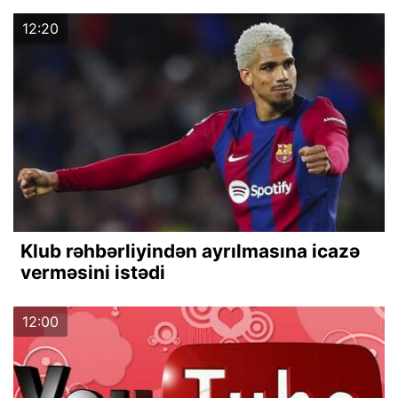
12:20
Klub rəhbərliyindən ayrılmasına icazə
verməsini istədi
12:00