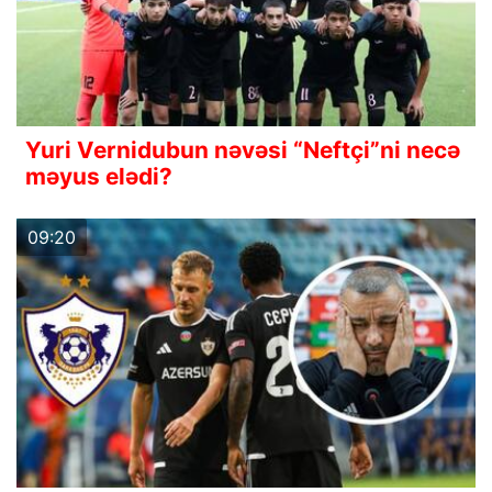
Yuri Vernidubun nəvəsi “Neftçi”ni necə
məyus elədi?
09:20