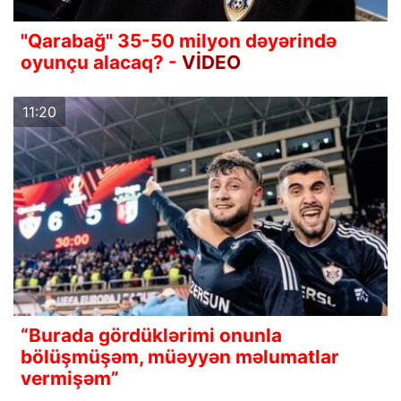
"Qarabağ" 35-50 milyon dəyərində
oyunçu alacaq? -
VİDEO
11:20
“Burada gördüklərimi onunla
bölüşmüşəm, müəyyən məlumatlar
vermişəm”