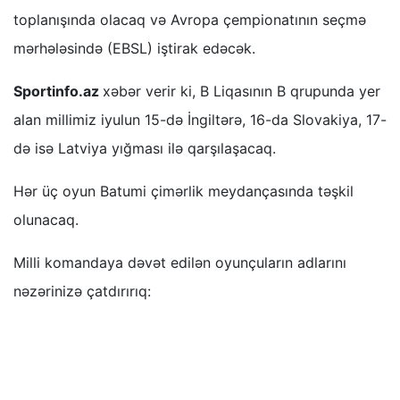
toplanışında olacaq və Avropa çempionatının seçmə
mərhələsində (EBSL) iştirak edəcək.
Sportinfo.az
xəbər verir ki, B Liqasının B qrupunda yer
alan millimiz iyulun 15-də İngiltərə, 16-da Slovakiya, 17-
də isə Latviya yığması ilə qarşılaşacaq.
Hər üç oyun Batumi çimərlik meydançasında təşkil
olunacaq.
Milli komandaya dəvət edilən oyunçuların adlarını
nəzərinizə çatdırırıq: