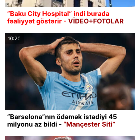
“Baku City Hospital” indi burada
fəaliyyət göstərir -
VİDEO+FOTOLAR
10:20
“Barselona”nın ödəmək istədiyi 45
milyonu az bildi -
“Mançester Siti”