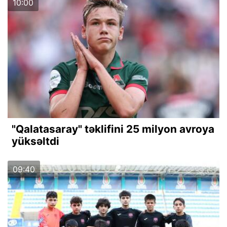
10:00
"Qalatasaray" təklifini 25 milyon avroya
yüksəltdi
09:40