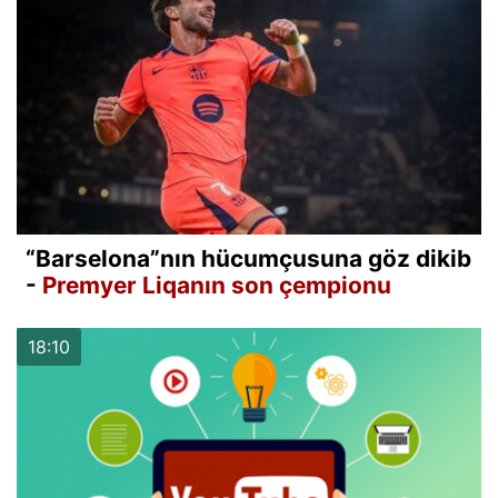
“Barselona”nın hücumçusuna göz dikib
-
Premyer Liqanın son çempionu
18:10