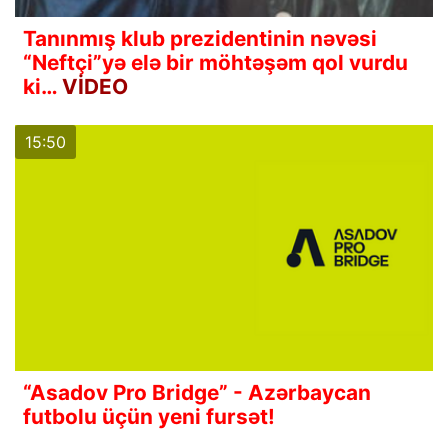
Tanınmış klub prezidentinin nəvəsi
“Neftçi”yə elə bir möhtəşəm qol vurdu
ki…
VİDEO
15:50
“Asadov Pro Bridge” - Azərbaycan
futbolu üçün yeni fursət!