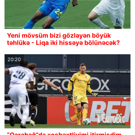
Yeni mövsüm bizi gözləyən böyük
təhlükə - Liqa iki hissəyə bölünəcək?
20:20
“Qarabağ”da xoşbəxtliyimi itirmişdim,