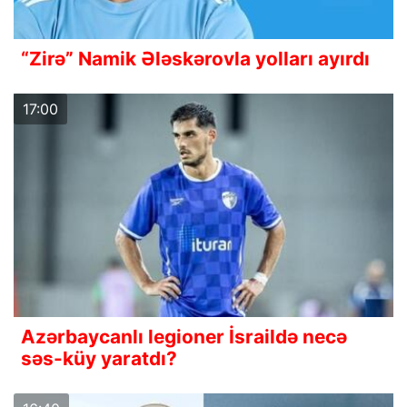
“Zirə” Namik Ələskərovla yolları ayırdı
17:00
Azərbaycanlı legioner İsraildə necə
səs-küy yaratdı?