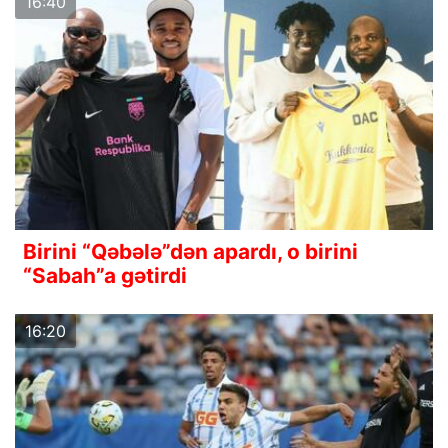
16:40
Birini “Qəbələ”dən apardı, o birini
“Sabah”a gətirdi
16:20