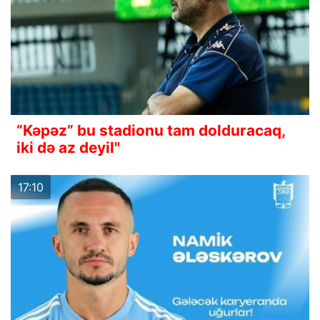
“Kəpəz” bu stadionu tam dolduracaq,
iki də az deyil"
17:10