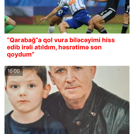
“Qarabağ”a qol vura biləcəyimi hiss
edib irəli atıldım, həsrətimə son
qoydum”
16:00