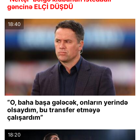
gəncinə ELÇİ DÜŞDÜ
18:40
“O, baha başa gələcək, onların yerində
olsaydım, bu transfer etməyə
çalışardım”
18:20