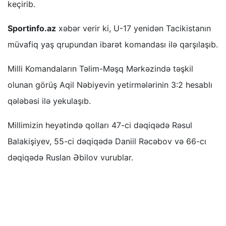
keçirib.
Sportinfo.az
xəbər verir ki, U-17 yenidən Tacikistanın
müvafiq yaş qrupundan ibarət komandası ilə qarşılaşıb.
Milli Komandaların Təlim-Məşq Mərkəzində təşkil
olunan görüş Aqil Nəbiyevin yetirmələrinin 3:2 hesablı
qələbəsi ilə yekulaşıb.
Millimizin heyətində qolları 47-ci dəqiqədə Rəsul
Balakişiyev, 55-ci dəqiqədə Daniil Rəcəbov və 66-cı
dəqiqədə Ruslan Əbilov vurublar.