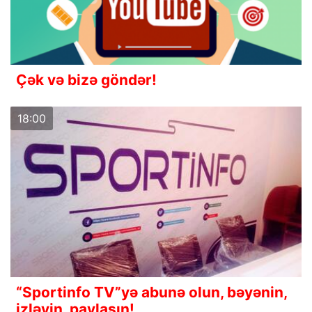
Çək və bizə göndər!
18:00
“Sportinfo TV”yə abunə olun, bəyənin,
izləyin, paylaşın!