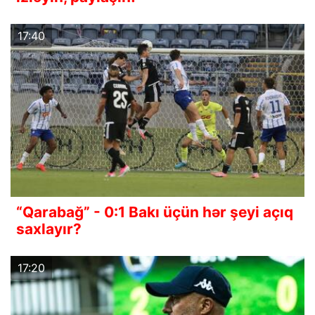
17:40
“Qarabağ” - 0:1 Bakı üçün hər şeyi açıq
saxlayır?
17:20