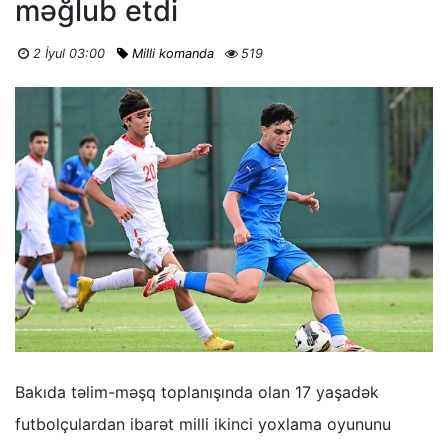
məğlub etdi
2 İyul 03:00
Milli komanda
519
Bakıda təlim-məşq toplanışında olan 17 yaşadək
futbolçulardan ibarət milli ikinci yoxlama oyununu