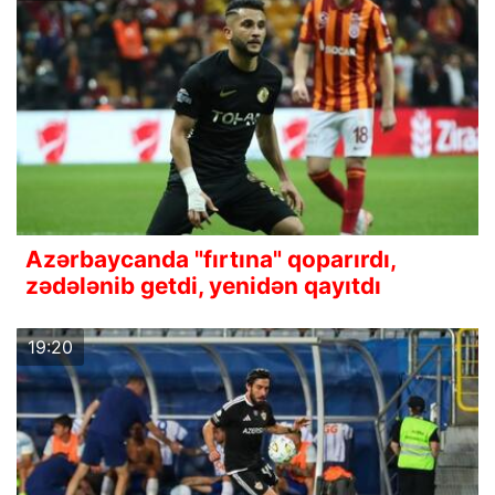
Azərbaycanda "fırtına" qoparırdı,
zədələnib getdi, yenidən qayıtdı
19:20