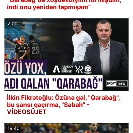
indi onu yenidən tapmışam”
20:00
İlkin Fikrətoğlu: Özünə gəl, "Qarabağ",
bu şansı qaçırma, "Sabah" -
VİDEOSÜJET
19:40