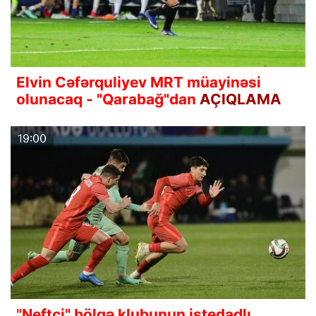
Elvin Cəfərquliyev MRT müayinəsi
olunacaq - "Qarabağ"dan
AÇIQLAMA
19:00
"Neftçi" bölgə klubunun istedadlı