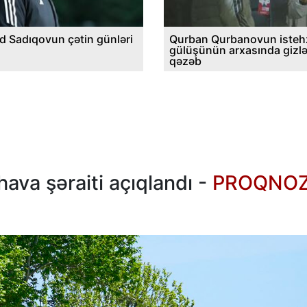
d Sadıqovun çətin günləri
Qurban Qurbanovun istehz
gülüşünün arxasında gizl
qəzəb
ava şəraiti açıqlandı -
PROQNO