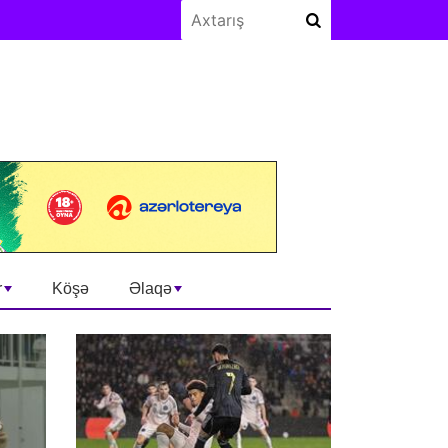
r
Köşə
Əlaqə