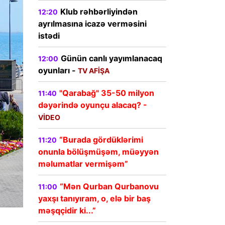
Klub rəhbərliyindən
12:20
ayrılmasına icazə verməsini
istədi
Günün canlı yayımlanacaq
12:00
oyunları -
TV AFİŞA
"Qarabağ" 35-50 milyon
11:40
dəyərində oyunçu alacaq? -
VİDEO
“Burada gördüklərimi
11:20
onunla bölüşmüşəm, müəyyən
məlumatlar vermişəm”
“Mən Qurban Qurbanovu
11:00
yaxşı tanıyıram, o, elə bir baş
məşqçidir ki...”