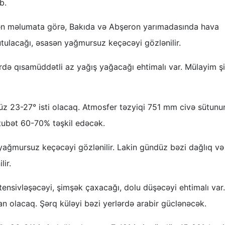
b.
lən məlumata görə, Bakıda və Abşeron yarımadasında hava
tutulacağı, əsasən yağmursuz keçəcəyi gözlənilir.
ərdə qısamüddətli az yağış yağacağı ehtimalı var. Mülayim ş
üz 23-27° isti olacaq. Atmosfer təzyiqi 751 mm civə sütun
tubət 60-70% təşkil edəcək.
ağmursuz keçəcəyi gözlənilir. Lakin gündüz bəzi dağlıq və
lir.
ntensivləşəcəyi, şimşək çaxacağı, dolu düşəcəyi ehtimalı var.
n olacaq. Şərq küləyi bəzi yerlərdə arabir güclənəcək.