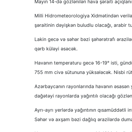
Mayın 14-də gözlənilən hava şəraiti açıqlanı
Milli Hidrometeorologiya Xidmətindən veri
şəraitinin dəyişkən buludlu olacağı, arabir 
Lakin gecə və səhər bəzi şəhərətrafı ərazil
qərb küləyi əsəcək.
Havanın temperaturu gecə 16-19° isti, günd
755 mm civə sütununa yüksələcək. Nisbi rü
Azərbaycanın rayonlarında havanın əsasən y
dağətəyi rayonlarda yağıntılı olacağı gözləni
Ayrı-ayrı yerlərdə yağıntının qısamüddətli i
Səhər və axşam bəzi dağlıq ərazilərdə duma