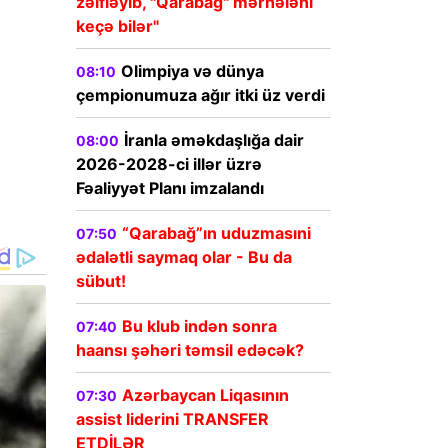
zəifləyib, "Qarabağ" mərhələni
keçə bilər"
Olimpiya və dünya
08:10
çempionumuza ağır itki üz verdi
İranla əməkdaşlığa dair
08:00
2026-2028-ci illər üzrə
Fəaliyyət Planı imzalandı
“Qarabağ”ın uduzmasıni
07:50
ədalətli saymaq olar - Bu da
sübut!
Bu klub indən sonra
07:40
haansı şəhəri təmsil edəcək?
Azərbaycan Liqasının
07:30
assist liderini TRANSFER
ETDİLƏR