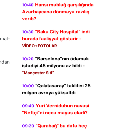
Hansı məbləğ qarşılığında
10:40
Azərbaycana dönməyə razılıq
verib?
“Baku City Hospital” indi
10:30
burada fəaliyyət göstərir -
imal-
VİDEO+FOTOLAR
“Barselona”nın ödəmək
10:20
undan
istədiyi 45 milyonu az bildi -
“Mançester Siti”
"Qalatasaray" təklifini 25
10:00
milyon avroya yüksəltdi
Yuri Vernidubun nəvəsi
09:40
“Neftçi”ni necə məyus elədi?
"Qarabağ" bu dəfə heç
09:20