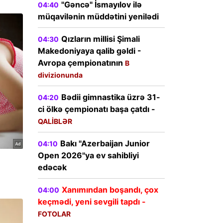
"Gəncə" İsmayılov ilə
04:40
müqavilənin müddətini yenilədi
Qızların millisi Şimali
04:30
Makedoniyaya qalib gəldi -
Avropa çempionatının
B
divizionunda
Bədii gimnastika üzrə 31-
04:20
ci ölkə çempionatı başa çatdı -
QALİBLƏR
Bakı "Azerbaijan Junior
04:10
Open 2026"ya ev sahibliyi
edəcək
Xanımından boşandı, çox
04:00
keçmədi, yeni sevgili tapdı -
FOTOLAR