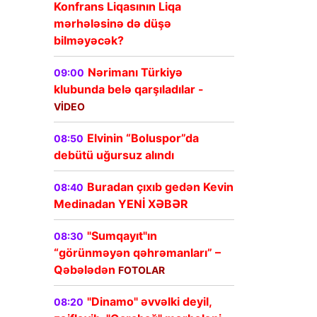
Konfrans Liqasının Liqa
mərhələsinə də düşə
bilməyəcək?
Nərimanı Türkiyə
09:00
klubunda belə qarşıladılar -
VİDEO
Elvinin “Boluspor”da
08:50
debütü uğursuz alındı
Buradan çıxıb gedən Kevin
08:40
Medinadan YENİ XƏBƏR
"Sumqayıt"ın
08:30
“görünməyən qəhrəmanları” –
Qəbələdən
FOTOLAR
"Dinamo" əvvəlki deyil,
08:20