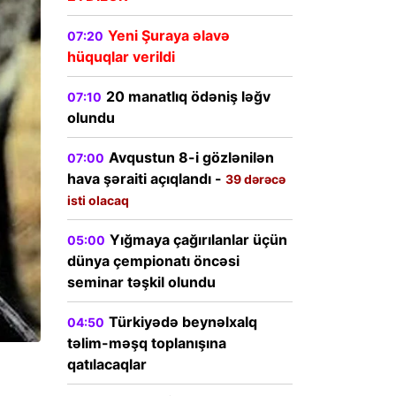
Yeni Şuraya əlavə
07:20
hüquqlar verildi
20 manatlıq ödəniş ləğv
07:10
olundu
Avqustun 8-i gözlənilən
07:00
hava şəraiti açıqlandı -
39 dərəcə
isti olacaq
Yığmaya çağırılanlar üçün
05:00
dünya çempionatı öncəsi
seminar təşkil olundu
Türkiyədə beynəlxalq
04:50
təlim-məşq toplanışına
qatılacaqlar