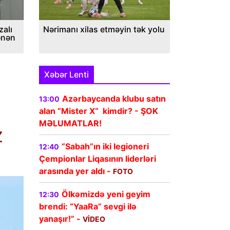
alı
Nərimanı xilas etməyin tək yolu
ənən
Xəbər Lenti
Azərbaycanda klubu satın
13:00
alan “Mister X“ kimdir? - ŞOK
MƏLUMATLAR!
Z
“Sabah”ın iki legioneri
12:40
Çempionlar Liqasının liderləri
arasında yer aldı -
FOTO
Ölkəmizdə yeni geyim
12:30
brendi: “YaaRa” sevgi ilə
yanaşır!” -
VİDEO