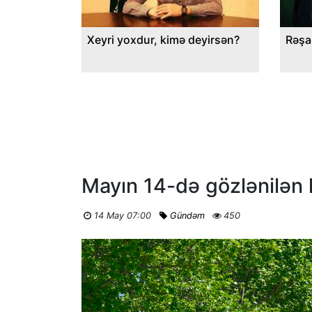
Xeyri yoxdur, kimə deyirsən?
Rəşa
Mayın 14-də gözlənilən h
14 May 07:00
Gündəm
450