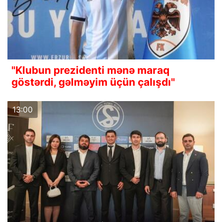
"Klubun prezidenti mənə maraq
göstərdi, gəlməyim üçün çalışdı"
13:00