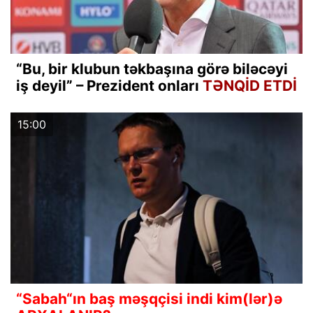
“Bu, bir klubun təkbaşına görə biləcəyi
iş deyil” – Prezident onları
TƏNQİD ETDİ
15:00
“Sabah“ın baş məşqçisi indi kim(lər)ə