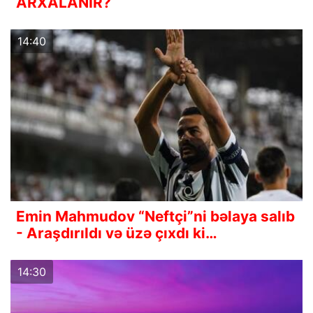
ARXALANIR?
14:40
Emin Mahmudov “Neftçi”ni bəlaya salıb
- Araşdırıldı və üzə çıxdı ki…
14:30