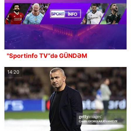
"Sportinfo TV”də GÜNDƏM
14:20