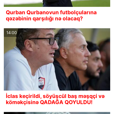
Qurban Qurbanovun futbolçularına
qəzəbinin qarşılığı nə olacaq?
14:00
İclas keçirildi, söyüşcül baş məşqçi və
köməkçisinə QADAĞA QOYULDU!