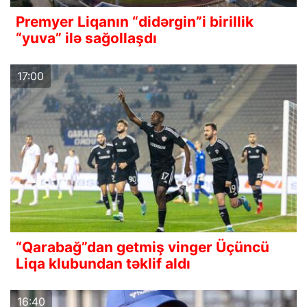
Premyer Liqanın “didərgin”i birillik
“yuva” ilə sağollaşdı
17:00
“Qarabağ”dan getmiş vinger Üçüncü
Liqa klubundan təklif aldı
16:40