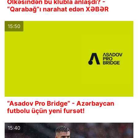
Ölkəsindən bu klubla anlaşdı? -
“Qarabağ”ı narahat edən XƏBƏR
15:50
“Asadov Pro Bridge” - Azərbaycan
futbolu üçün yeni fursət!
15:40