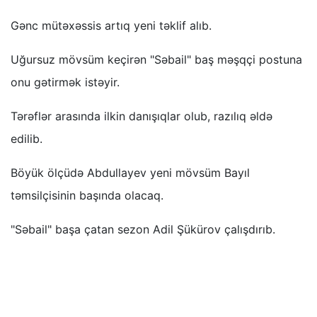
Gənc mütəxəssis artıq yeni təklif alıb.
Uğursuz mövsüm keçirən "Səbail" baş məşqçi postuna
onu gətirmək istəyir.
Tərəflər arasında ilkin danışıqlar olub, razılıq əldə
edilib.
Böyük ölçüdə Abdullayev yeni mövsüm Bayıl
təmsilçisinin başında olacaq.
"Səbail" başa çatan sezon Adil Şükürov çalışdırıb.