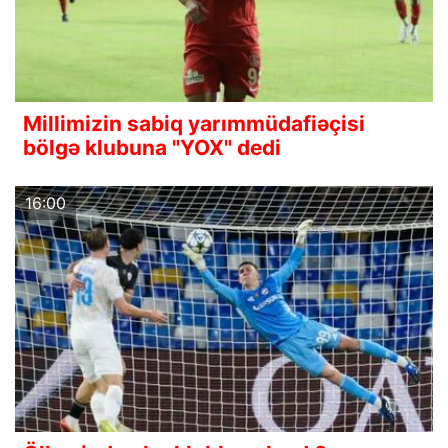
Millimizin sabiq yarımmüdafiəçisi
bölgə klubuna "YOX" dedi
16:00