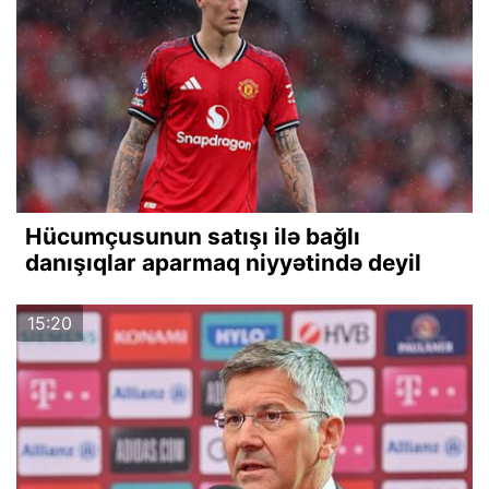
Hücumçusunun satışı ilə bağlı
danışıqlar aparmaq niyyətində deyil
15:20