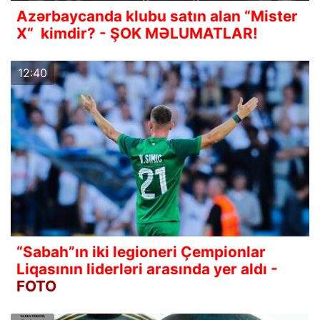
Azərbaycanda klubu satın alan “Mister
X“ kimdir? - ŞOK MƏLUMATLAR!
12:40
“Sabah”ın iki legioneri Çempionlar
Liqasının liderləri arasında yer aldı -
FOTO