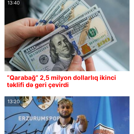
13:40
“Qarabağ” 2,5 milyon dollarlıq ikinci
təklifi də geri çevirdi
13:20