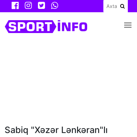
M
Sabiq "Xəzər Lənkəran"lı